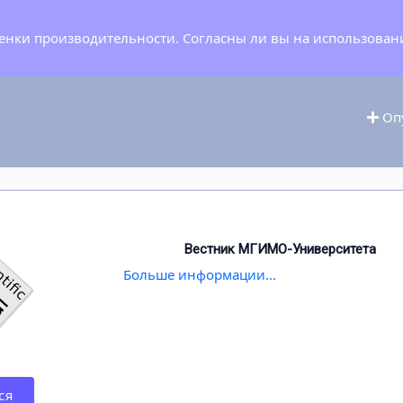
ценки производительности. Согласны ли вы на использован
Опу
Вестник МГИМО-Университета
Больше информации...
ся