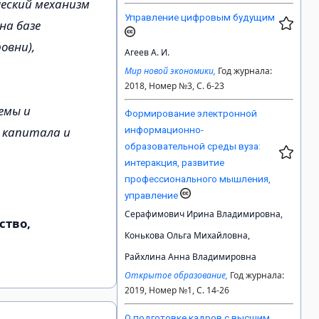
еский механизм
Управление цифровым будущим
на базе
овни),
Агеев А. И.
Мир новой экономики,
Год журнала:
2018, Номер №3, С. 6-23
емы и
Формирование электронной
 капитала и
информационно-
образовательной среды вуза:
интеракция, развитие
профессионального мышления,
управление
Серафимович Ирина Владимировна,
ство,
Конькова Ольга Михайловна,
Райхлина Анна Владимировна
Открытое образование,
Год журнала:
2019, Номер №1, С. 14-26
О подготовке кадров с высшим