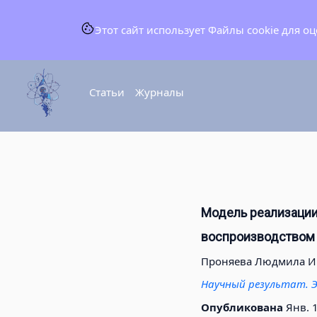
Этот сайт использует Файлы cookie для о
Статьи
Журналы
Модель реализации
воспроизводством 
Проняева Людмила И
Научный результат. Э
Опубликована
Янв. 1