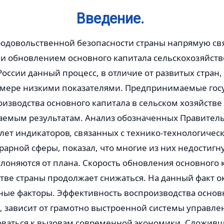
Введение.
одовольственной безопасности страны напрямую свя
и обновлением основного капитала сельскохозяйст
России данный процесс, в отличие от развитых стран,
 мере низкими показателями. Предпринимаемые гос
оизводства основного капитала в сельском хозяйстве
аемым результатам. Анализ обозначенных Правитель
 лет индикаторов
,
связанных с технико-технологичес
арной сферы, показал, что многие из них недостигн
лоняются от плана. Скорость обновления основного 
тве страны продолжает снижаться. На данный факт 
ные факторы. Эффективность воспроизводства основн
 зависит от грамотно выстроенной системы управле
оваться к вызовам современной экономики. Сложивш