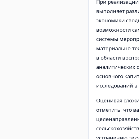
При реализации 
выполняет разл
экономики свод
возможности са
системы меропр
материально-те
в области воспр
аналитических о
основного капи
исследований в о
Оценивая сложи
отметить, что в
целенаправленн
сельскохозяйств
устранению тек