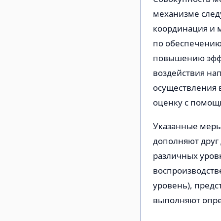
механизме след
координация и 
по обеспечению
повышению эффе
воздействия на
осуществления в
оценку с помощ
Указанные меры
дополняют друг 
различных уров
воспроизводств
уровень), пред
выполняют опред