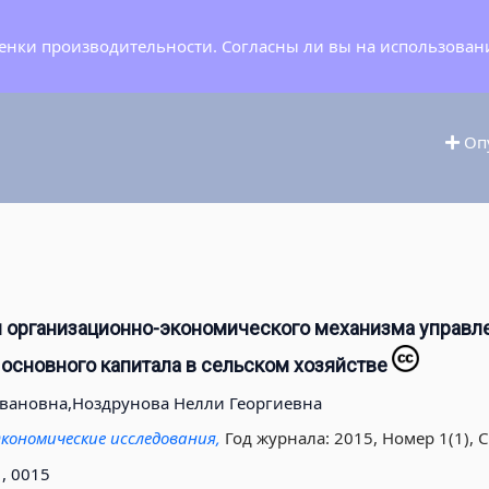
ценки производительности. Согласны ли вы на использован
Опу
 организационно-экономического механизма управл
основного капитала в сельском хозяйстве
вановна,
Ноздрунова Нелли Георгиевна
кономические исследования,
Год журнала: 2015, Номер 1(1), С.
, 0015