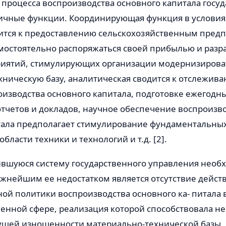
процесса воспроизводства основного капитала госуд
ичные функции. Координирующая функция в услови
ится к предоставлению сельскохозяйственным пред
мостоятельно распоряжаться своей прибылью и разра
иятий, стимулирующих организации модернизирова
хническую базу, аналитическая сводится к отслежив
оизводства основного капитала, подготовке ежегодн
тчетов и докладов, научное обеспечение воспроизв
тала предполагает стимулирование фундаментальны
бласти техники и технологий и т.д. [2].
вшуюся систему государственного управления необ
ажнейшим ее недостатком является отсутствие дейст
ой политики воспроизводства основного ка- питала 
енной сфере, реализация которой способствовала не
ущей изношенности материально-технической базы, 