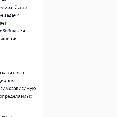
ом хозяйстве
е задачи.
ает
 обобщения
овышения
 капитала в
ционно-
взаимозависимую
, определяемых
чие в