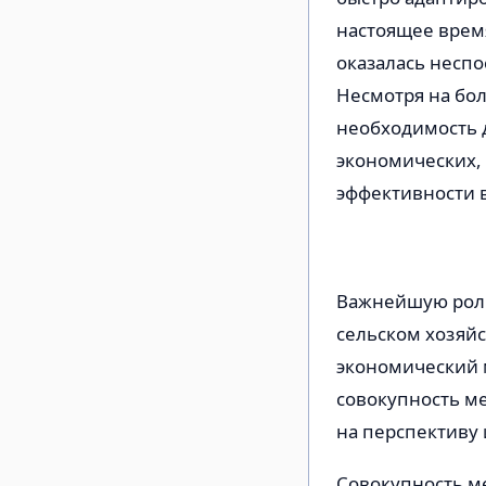
настоящее врем
оказалась несп
Несмотря на бо
необходимость 
экономических,
эффективности в
Важнейшую роль
сельском хозяй
экономический 
совокупность м
на перспективу
Совокупность м