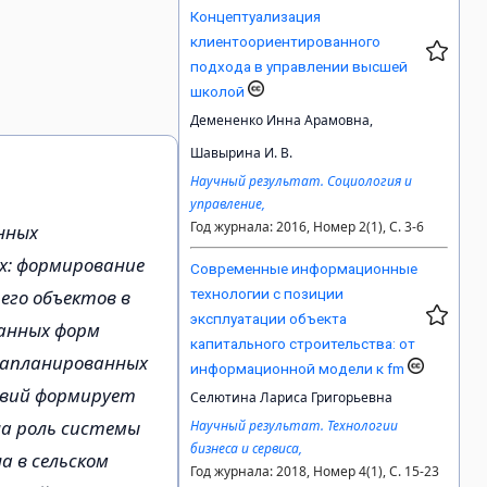
Концептуализация
клиентоориентированного
подхода в управлении высшей
школой
Демененко Инна Арамовна,
Шавырина И. В.
Научный результат. Социология и
управление,
Год журнала: 2016, Номер 2(1), С. 3-6
нных
х: формирование
Современные информационные
его объектов в
технологии с позиции
эксплуатации объекта
ранных форм
капитального строительства: от
 запланированных
информационной модели к fm
твий формирует
Селютина Лариса Григорьевна
на роль системы
Научный результат. Технологии
бизнеса и сервиса,
а в сельском
Год журнала: 2018, Номер 4(1), С. 15-23