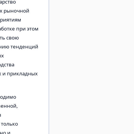
арство
ях рыночной
приятиям
ботке при этом
ть свою
анию тенденций
ых
одства
х и прикладных
ходимо
венной,
в
 только
но и