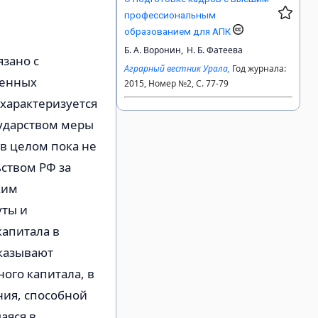
профессиональным
образованием для АПК
Б. А. Воронин,
Н. Б. Фатеева
зано с
Аграрный вестник Урала,
Год журнала:
венных
2015, Номер №2, С. 77-79
 характеризуется
ударством меры
 в целом пока не
ством РФ за
ким
уты и
капитала в
оказывают
ого капитала, в
ния, способной
аяся в