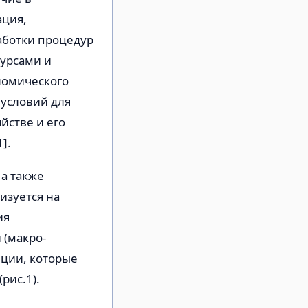
ация,
аботки процедур
сурсами и
номического
 условий для
йстве и его
].
а также
изуется на
ия
 (макро-
ции, которые
рис.1).