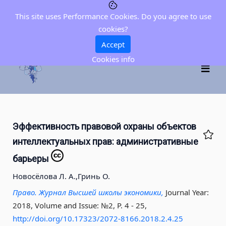
This site uses Performance Cookies. Do you agree to use
cookies?
Accept
Cookies info
Эффективность правовой охраны объектов
интеллектуальных прав: административные
барьеры
Новосёлова Л. А.,
Гринь О.
Право. Журнал Высшей школы экономики,
Journal Year:
2018, Volume and Issue: №2, P. 4 - 25
,
http://doi.org/10.17323/2072-8166.2018.2.4.25