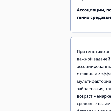
Ассоциации, п
генно-средовы
При генетико-э
важной задачей 
ассоциированных
с главными эфф
мультифакториа
заболевания, та
возраст менархе
средовые взаим
факторами риска