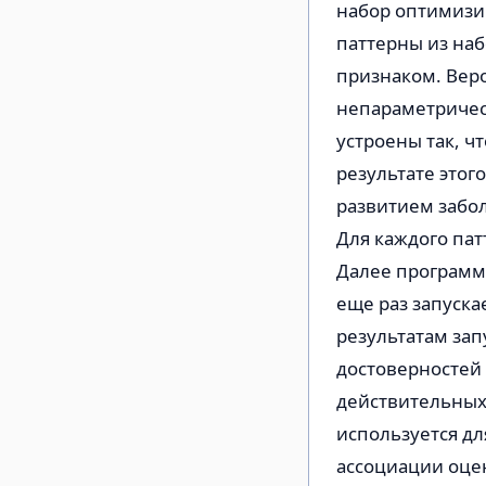
набор оптимизир
паттерны из наб
признаком. Вер
непараметричес
устроены так, ч
результате этог
развитием забо
Для каждого пат
Далее программ
еще раз запуска
результатам за
достоверностей
действительных
используется дл
ассоциации оце