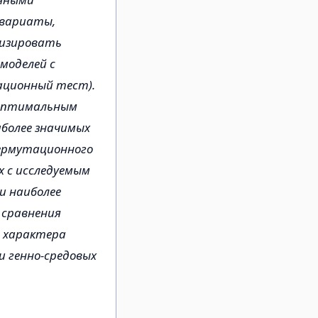
овариаты,
лизировать
моделей с
ационный тест).
 оптимальным
иболее значимых
пермутационного
х с исследуемым
и наиболее
 сравнения
и характера
 и генно-средовых