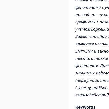
фенотипами с уч
проводить их в
графически, поз
учетом коррекц
Заключение:При 
является исполь
SNP×SNP и генно
теста, а также 
фенотипом. Дале
значимых моделе
(пермутационный
(synergy, additi
взаимодействий 
Keywords