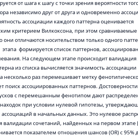
уется от шага к шагу с точки зрения вероятности того
ора независимо друг от друга и одновременно ассоц
оятность ассоциации каждого паттерна оценивается
ким критерием Вилкоксона, при этом сравниваемые
то они отличаются носительством только одного патте
о этапа формируется список паттернов, ассоциирова
левания. На следующем этапе происходит валидация 
терна из списка вычисляется значимость ассоциации
а несколько раз перемешивает метку фенотипическо
ет поиск ассоциированных паттернов. Достоверности
пусков с перемешанным фенотипом дают распределе
 находок при условии нулевой гипотезы, утверждающ
 ассоциаций в начальных данных. Это нулевое расп
я валидации сочетаний, найденных на первом этапе [
нивается показателем отношения шансов (OR) с 95%