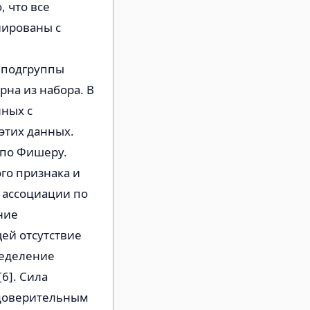
, что все
иированы с
 подгруппы
рна из набора. В
нных с
этих данных.
 по Фишеру.
го признака и
 ассоциации по
ние
ей отсутствие
ределение
6]. Сила
 доверительным