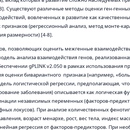
3]. Существуют различные методы оценки ген-генных
действий, вовлеченных в развитие как качественных
 признаков (регрессионный анализ, метод монте-ка
я размерности) [4-8].
ов, позволяющих оценить межгенные взаимодействи
одель анализа взаимодействия генов, реализованна
еспечении gPLINK v2.050 в рамках использования 
. Для оценки бивариантного признака (например, «бол
дель логистической регрессии, предполагающая, что
ование заболевания) описывается как логическая фу
нации независимых переменных (факторов-предикт
фных локусов). При анализе количественных феноти
вления, возраст менархе, рост, вес тела, индекс масс
нейная регрессия от факторов-предикторов. При нео