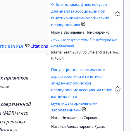
Отбор полиморфных локусов
для анализа ассоциаций при
генетико-эпидемиологических
исследованиях
Ирина Васильевна Пономаренко
Научные результаты биомедицинских
rticle in PDF
Citations
исследований,
Journal Year: 2018, Volume and Issue: №2,
P. 40-54
Популяционно-генетические
характеристики и генетико-
х признаков
эпидемиологическое
овых
исследование ассоциаций генов-
кандидатов с
 современной
мультифакториальными
заболеваниями
 (MDR) и его
Инна Николаевна Сорокина,
но-средовых
Наталья Александровна Рудых,
 данные