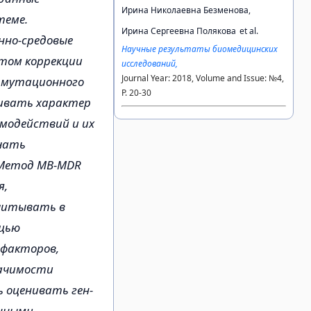
Ирина Николаевна Безменова,
теме.
Ирина Сергеевна Полякова
et al.
нно-средовые
Научные результаты биомедицинских
том коррекции
исследований,
Journal Year: 2018, Volume and Issue: №4,
рмутационного
P. 20-30
нивать характер
аимодействий и их
учать
 Метод MB-MDR
я,
учитывать в
ощью
 факторов,
начимости
 оценивать ген-
енными