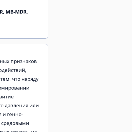
R, MB-MDR,
ных признаков
одействий,
тем, что наряду
ормировании
звитие
го давления или
 и генно-
о средовыми
изнаков весьма