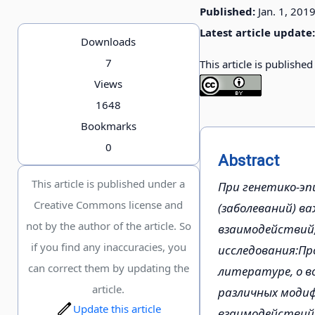
Published:
Jan. 1, 201
Latest article update:
Downloads
7
This article is publishe
Views
1648
Bookmarks
0
Abstract
This article is published under a
При генетико-э
Creative Commons license and
(заболеваний) ва
not by the author of the article. So
взаимодействий,
if you find any inaccuracies, you
исследования:Пр
can correct them by updating the
литературе, о во
article.
различных модиф
Update this article
взаимодействий.