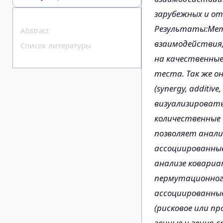
зарубежных и от
Результаты:Мето
Abstract
взаимодействия,
Список литературы
на качественны
теста. Так же о
(synergy, additi
визуализировать
количественные
позволяет анали
ассоциированны
анализе ковариа
пермутационног
ассоциированные
(рисковое или п
генные и генно-