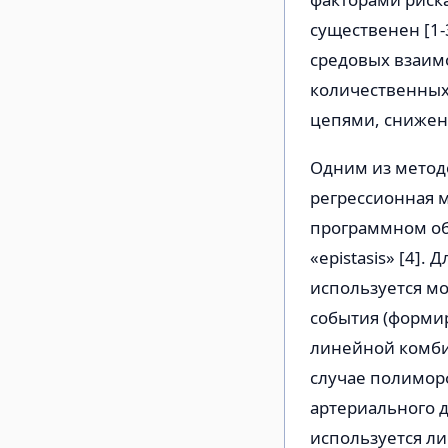
существенен [1-
средовых взаимо
количественных
цепями, снижени
Одним из метод
регрессионная м
программном об
«epistasis» [4]
используется мо
события (формир
линейной комби
случае полимор
артериального да
используется ли