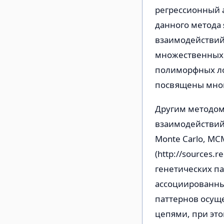
регрессионный 
данного метода 
взаимодействий 
множественных 
полиморфных ло
посвящены мног
Другим методом
взаимодействий
Monte Carlo, M
(http://sources
генетических па
ассоциированных
паттернов осущ
цепями, при это