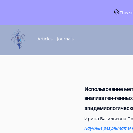
This s
Articles
Journals
Использование мето
анализа ген-генных
эпидемиологически
Ирина Васильевна П
Научные результаты 