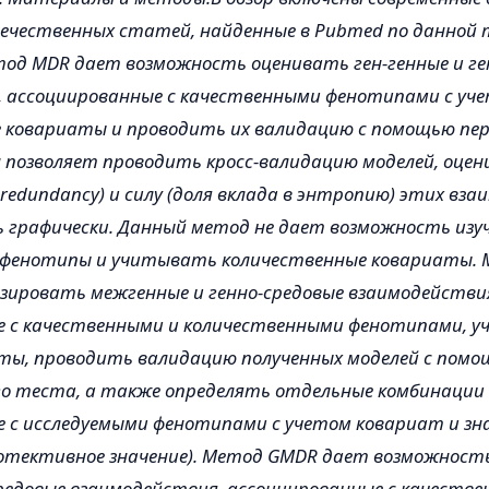
ечественных статей, найденные в Pubmed по данной 
д MDR дает возможность оценивать ген-генные и ге
 ассоциированные с качественными фенотипами с уче
е ковариаты и проводить их валидацию с помощью пе
н позволяет проводить кросс-валидацию моделей, оце
ve, redundancy) и силу (доля вклада в энтропию) этих вз
 графически. Данный метод не дает возможность из
 фенотипы и учитывать количественные ковариаты.
зировать межгенные и генно-средовые взаимодействи
е с качественными и количественными фенотипами, 
ты, проводить валидацию полученных моделей с пом
о теста, а также определять отдельные комбинации
 с исследуемыми фенотипами с учетом ковариат и з
ротективное значение). Метод GMDR дает возможность
средовые взаимодействия, ассоциированные с качеств