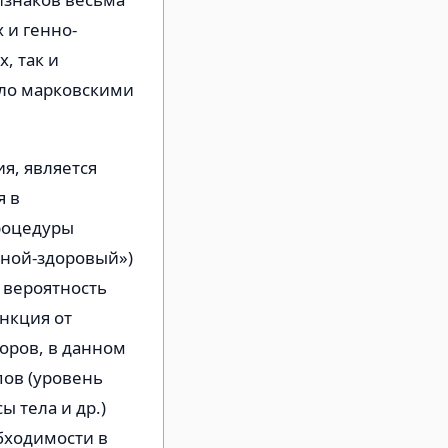
 и генно-
, так и
рло марковскими
я, является
я в
процедуры
ьной-здоровый»)
 вероятность
нкция от
оров, в данном
пов (уровень
ы тела и др.)
бходимости в