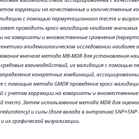
етом коррекции на качественные и количественные к
алидацию с помощью пермутационного теста и визуа
воляет проводить кросс-валидацию наиболее значимых 
ии на ковариаты и множественные сравнения (пермут
генетико-эпидемиологическом исследовании наиболее
зование вначале метода MB-MDR для установления на
-средовых взаимодействий, их валидация с помощью 
определение конкретных комбинаций, ассоциированны
е с помощью метода GMDR проведение кросс-валидаци
й с учетом коррекции на ковариаты и множественные
 тест). Затем использование метода MDR для оценк
ve, redundancy) и силы (доля вклада в энтропию) SNP×SNP
и их графической визуализации.