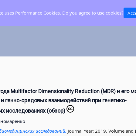
ite uses Performance Cookies. Do you agree to use cookies?
Acc
да Multifactor Dimensionality Reduction (MDR) и его
 и генно-средовых взаимодействий при генетико-
х исследованиях (обзор)
ономаренко
биомедицинских исследований,
Journal Year: 2019, Volume and I