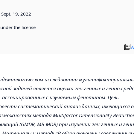
9
Sept. 19, 2022
d under the license
A
пидемиологическом исследовании мультифакториальны
жной задачей является оценка ген-генных и генно-сред
 ассоциированных с изучаемым фенотипом. Цель
овести систематический анализ данных, имеющихся в
зможностях метода Multifactor Dimensionality Reduction
икаций (GMDR, MB-MDR) при изучении ген-генных и ген
 Материалы и методы:В обзор включены современные