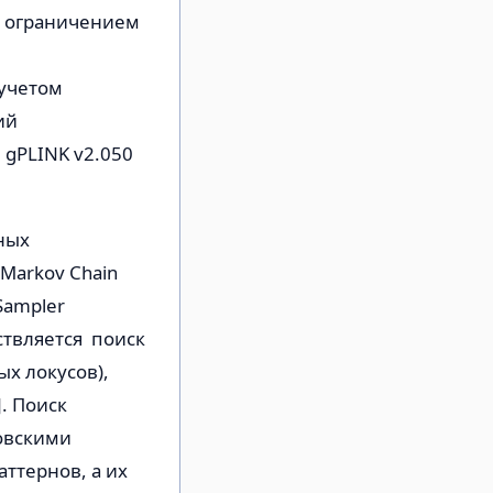
о ограничением
 учетом
ий
gPLINK v2.050
ных
Markov Chain
Sampler
ествляется поиск
х локусов),
. Поиск
овскими
аттернов, а их