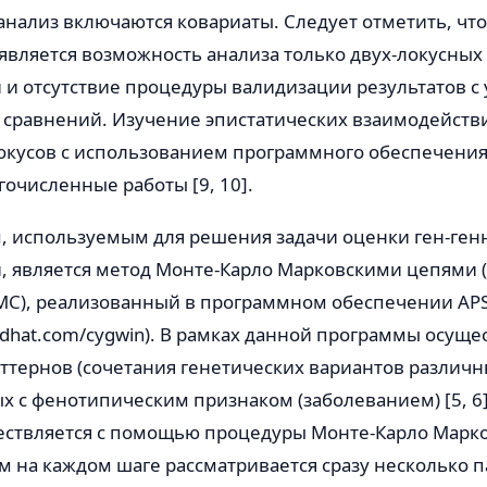
анализ включаются ковариаты. Следует отметить, чт
является возможность анализа только двух-локусных
и отсутствие процедуры валидизации результатов с
сравнений. Изучение эпистатических взаимодейств
кусов с использованием программного обеспечения 
очисленные работы [9, 10].
, используемым для решения задачи оценки ген-ген
, является метод Монте-Карло Марковскими цепями (
CMC), реализованный в программном обеспечении AP
.redhat.com/cygwin). В рамках данной программы осущ
ттернов (сочетания генетических вариантов различны
 с фенотипическим признаком (заболеванием) [5, 6]
ествляется с помощью процедуры Монте-Карло Марк
м на каждом шаге рассматривается сразу несколько п