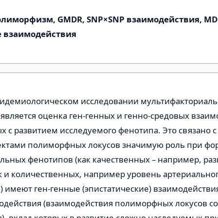
олиморфизм, GMDR, SNP×SNP взаимодействия, MD
е взаимодействия
пидемиологическом исследовании мультифакториаль
является оценка ген-генных и генно-средовых взаим
 с развитием исследуемого фенотипа. Это связано с 
ектами полиморфных локусов значимую роль при ф
льных фенотипов (как качественных – например, ра
к и количественных, например уровень артериально
) имеют ген-генные (эпистатические) взаимодействия
одействия (взаимодействия полиморфных локусов с
), вклад которых в развитие сложно наследуемых пр