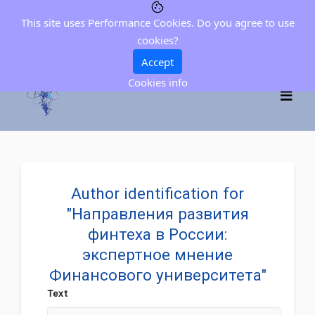
This site uses Performance Cookies. Do you agree to use
cookies?
Accept
Cookies info
Author identification for
"Направления развития
финтеха в России:
экспертное мнение
Финансового университета"
Text