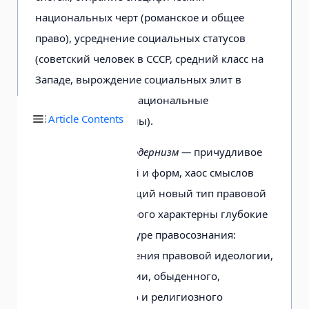
национальных черт (романское и общее
право), усреднение социальных статусов
(советский человек в СССР, средний класс на
Западе, вырождение социальных элит в
финансовые транснациональные
Article Contents
маргинальные кланы).
VI. Правовой постмодернизм —
причудливое
смешение традиций и форм, хаос смыслов
поведения, создающий новый тип правовой
культуры, для которого характерны глубокие
изменения в структуре правосознания:
смещение соотношения правовой идеологии,
правовой психологии, обыденного,
профессионального и религиозного