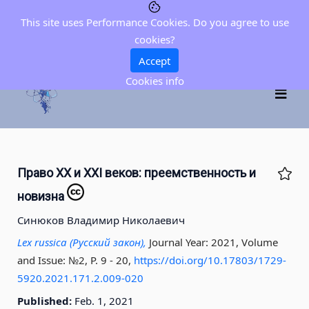
This site uses Performance Cookies. Do you agree to use
cookies?
Accept
Cookies info
Право XX и XXI веков: преемственность и
новизна
Синюков Владимир Николаевич
Lex russica (Русский закон),
Journal Year: 2021, Volume
and Issue: №2, P. 9 - 20
,
https://doi.org/10.17803/1729-
5920.2021.171.2.009-020
Published:
Feb. 1, 2021