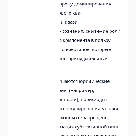
правосознания в сторону доминирования
усредненного массового ква-
зиидеологического и квази
профессионального сознания, снижение роли
правового научного компонента в пользу
массовых правовых стереотипов, которые
приобретают медийно-принудительный
характер.
На этой почве разрушаются юридические
догматические каноны (например,
презумпции невиновности); происходит
вытеснение из сферы регулирования морали
и этики («все, что законом не запрещено,
дозволено»), элиминация субъективной вины
в пользу объективного вменения, правового