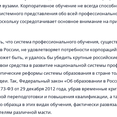
 вузами. Корпоративное обучение не всегда способн
истемного представления обо всей профессиональн
поскольку сосредотачивает основное внимание на пр
ь, что система профессионального обучения, сущес
 России, не удовлетворяет потребности корпораций
Может быть, и удалось бы убедить крупные российск
свои средства в развитие национальной системы про
отические реформы системы образования в стране то
идеи. Так, Федеральный закон «Об образовании в Рос
3-ФЗ от 29 декабря 2012 года, убрав временные кр
ой переподготовки и повышения квалификации, а т
о образца в этих видах обучения, фактически развяза
телям различной масти.