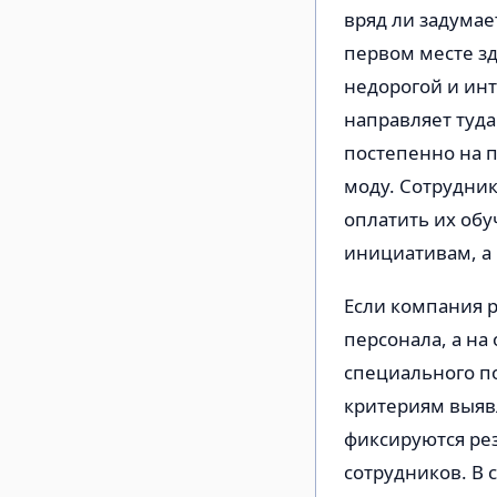
вряд ли задумае
первом месте зд
недорогой и инт
направляет туд
постепенно на 
моду. Сотрудник
оплатить их обу
инициативам, а 
Если компания р
персонала, а на
специального п
критериям выяв
фиксируются ре
сотрудников. В 