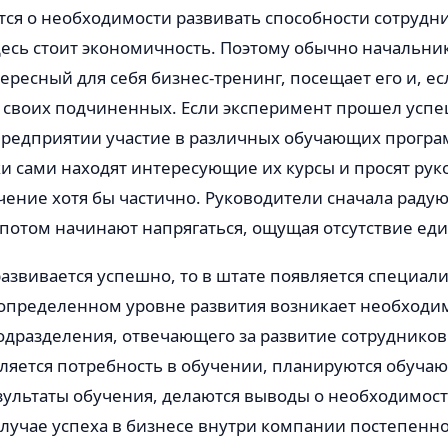
тся о необходимости развивать способности сотруднико
есь стоит экономичность. Поэтому обычно начальни
ересный для себя бизнес-тренинг, посещает его и, е
а своих подчиненных. Если эксперимент прошел успе
предприятии участие в различных обучающих програ
и сами находят интересующие их курсы и просят рук
чение хотя бы частично. Руководители сначала радую
потом начинают напрягаться, ощущая отсутствие ед
азвивается успешно, то в штате появляется специал
 определенном уровне развития возникает необходи
одразделения, отвечающего за развитие сотрудников
ляется потребность в обучении, планируются обуча
зультаты обучения, делаются выводы о необходимос
случае успеха в бизнесе внутри компании постепенн