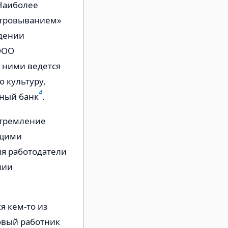
 Наиболее
ьтровыванием»
ждении
 ООО
с ними ведется
 культуру,
4
тный банк
.
стремление
ущими
я работодатели
нии
я кем-то из
овый работник