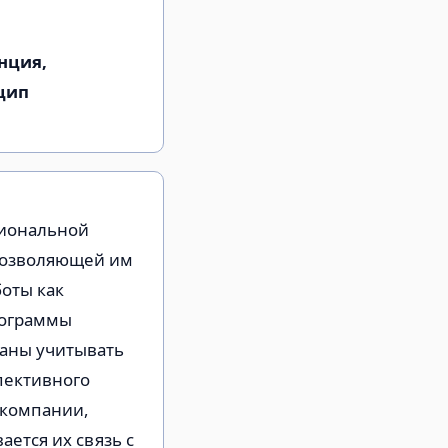
нция,
цип
сиональной
 позволяющей им
оты как
рограммы
ваны учитывать
пективного
 компании,
ается их связь с