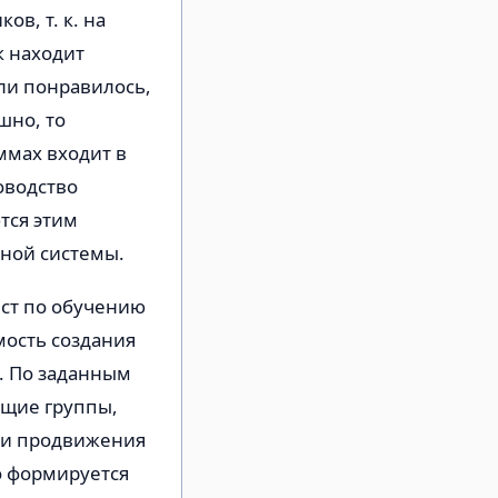
в, т. к. на
к находит
сли понравилось,
шно, то
ммах входит в
оводство
тся этим
иной системы.
ист по обучению
мость создания
. По заданным
ющие группы,
ти продвижения
о формируется