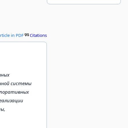
rticle in PDF
Citations
вных
енной системы
рпоративных
еализации
ы,