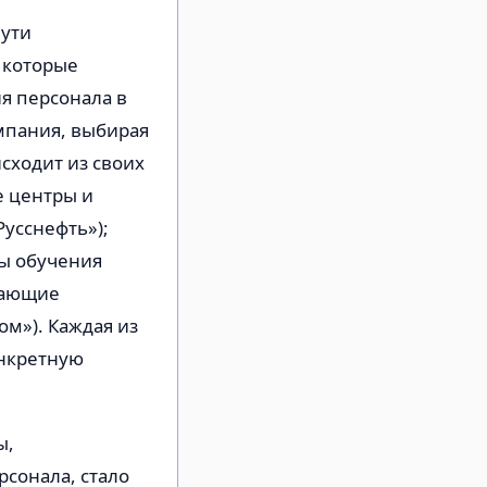
пути
 которые
я персонала в
мпания, выбирая
сходит из своих
е центры и
усснефть»);
ы обучения
лающие
м»). Каждая из
онкретную
ы,
сонала, стало