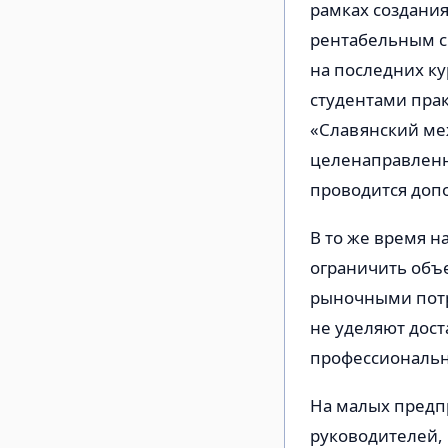
рамках создани
рентабельным с
на последних ку
студентами прак
«Славянский меж
целенаправленн
проводится доп
В то же время н
ограничить объ
рыночными потр
не уделяют дос
профессиональн
На малых предпр
руководителей, 