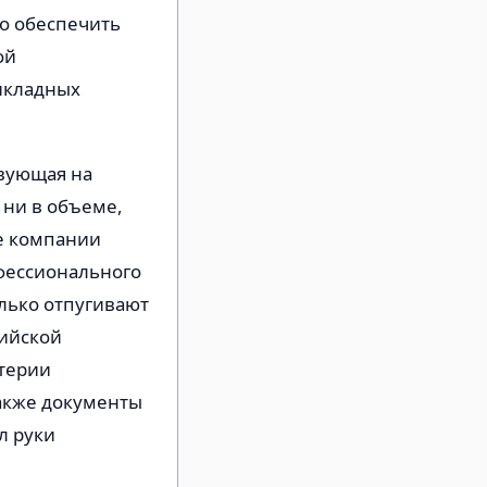
о обеспечить
ой
икладных
твующая на
 ни в объеме,
ие компании
фессионального
лько отпугивают
сийской
итерии
акже документы
л руки