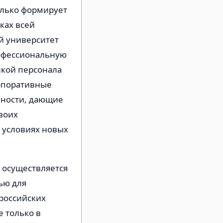
олько формирует
ках всей
й университет
рофессиональную
нкой персонала
рпоративные
ьности, дающие
своих
в условиях новых
х осуществляется
тью для
российских
 только в