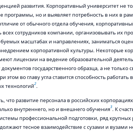
денцией развития. Корпоративный университет не т
 программы, но и выявляет потребность в них в рам
отличие от обычного отдела обучения, корпоративны
ь всех сотрудников компании, организовывать их п
ребуемых масштабах и направлениях, заниматься оце
 внедрением корпоративной культуры. Некоторые ко
меют лицензии на ведение образовательной деятел
 документов государственного образца, а не только 
ри этом во главу угла ставится способность работать 
2
х технологий
.
ь, что развитие персонала в российских корпорация
3
олько внутреннего, но и внешнего обучения
. К счас
истемы профессиональной подготовки, ряд крупных 
олжают тесное взаимодействие с сузами и вузами не