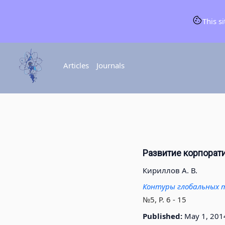
This s
Articles
Journals
Развитие корпорат
Кириллов А. В.
Контуры глобальных т
№5, P. 6 - 15
Published:
May 1, 201