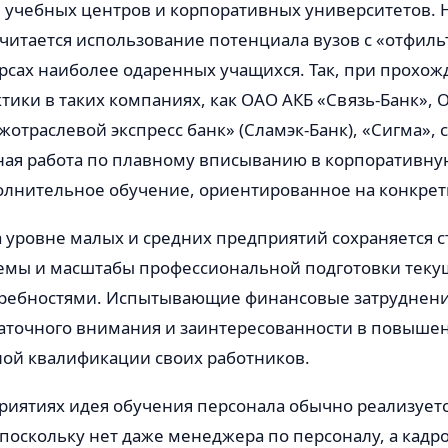
я учебных центров и корпоративных университетов.
читается использование потенциала вузов с «отфил
рсах наиболее одаренных учащихся. Так, при прохо
тики в таких компаниях, как ОАО АКБ «Связь-Банк»,
отраслевой экспресс банк» (Сламэк-Банк), «Сигма», 
ая работа по плавному вписыванию в корпоративную
олнительное обучение, ориентированное на конкре
а уровне малых и средних предприятий сохраняется 
емы и масштабы профессиональной подготовки тек
ебностями. Испытывающие финансовые затруднени
таточного внимания и заинтересованности в повыше
ой квалификации своих работников.
иятиях идея обучения персонала обычно реализуетс
поскольку нет даже менеджера по персоналу, а кадр