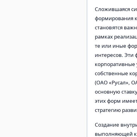
Сложившаяся си
формирования к
становятся важ
рамках реализа
те или иные фо
интересов. Эти 
корпоративные у
собственные ко
(ОАО «Русал», 
основную ставк
этих форм имеет
стратегию разв
Создание внутр
выполняющей ко