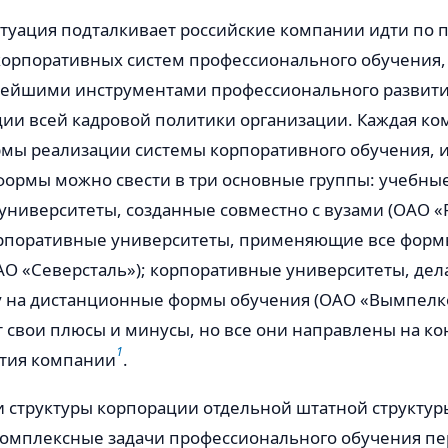
туация подталкивает российские компании идти по 
орпоративных систем профессионального обучения,
нейшими инструментами профессионального развити
ции всей кадровой политики организации. Каждая ко
рмы реализации системы корпоративного обучения, и
формы можно свести в три основные группы: учебны
ниверситеты, созданные совместно с вузами (ОАО «Р
рпоративные университеты, применяющие все форм
ОАО «Северсталь»); корпоративные университеты, де
у на дистанционные формы обучения (ОАО «Вымпелко
 свои плюсы и минусы, но все они направлены на к
1
ития компании
.
и структуры корпорации отдельной штатной структур
мплексные задачи профессионального обучения пер