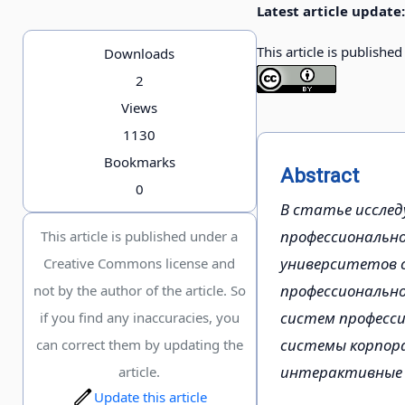
Latest article update:
This article is publishe
Downloads
2
Views
1130
Bookmarks
Abstract
0
В статье иссле
профессионально
This article is published under a
университетов с
Creative Commons license and
профессиональн
not by the author of the article. So
систем професси
if you find any inaccuracies, you
системы корпора
can correct them by updating the
интерактивные 
article.
Update this article