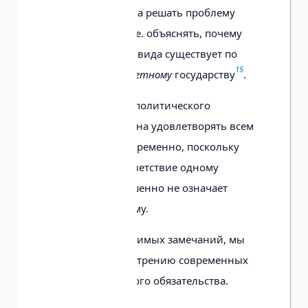
Также теория должна решать проблему
партикулярности, т.е. объяснять, почему
обязательство индивида существует по
15
отношению к
конкретному
государству
.
Адекватная теория политического
обязательства должна удовлетворять всем
требованиям одновременно, поскольку
очевидно, что соответствие одному
требованию совершенно не означает
соответствия другому.
Сделав ряд необходимых замечаний, мы
переходим к рассмотрению современных
теорий политического обязательства.