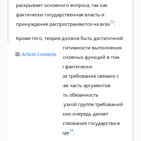
раскрывает основного вопроса, так как
фактически государственная власть и
12
принуждение распространяются на всех
.
Кроме того, теория должна быть достаточной
для обоснования легитимности выполнения
Article Contents
государством всех основных функций в том
виде, в котором они фактически
13
существуют
. Данное требование связано с
тем, что значительная часть аргументов
позволяет обосновать обязанность
подчинения только узкой группе требований
норм права. Это в свою очередь делает
невозможным существование государства в
14
его современном виде
.