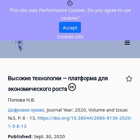
This site uses Performance Cookies. Do you agree to use
cookies?
Accept
Cookies info
Высокие технологии — платформа для
экономического роста
Попова Н.В.
Цифровое право,
Journal Year: 2020, Volume and Issue:
№3, P. 8 - 13
,
https://doi.org/10.38044/2686-9136-2020-
1-3-8-13
Published:
Sept. 30, 2020