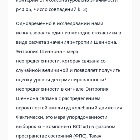
11
0.00
0.00
0.00
0.00
0.00
0.00
0.00
0.
p<0.05, число совпадений k=3)
Одновременно в исследовании нами
12
0.00
0.00
0.00
0.00
0.00
0.00
0.00
0.
использовался один из методов стохастики в
виде расчета значения энтропии Шеннона.
13
0.96
0.00
0.00
0.00
0.00
0.00
0.00
0.
Энтропия Шеннона – мера
неопределенности, которая связана со
случайной величиной и позволяет по­лучить
14
0.00
0.00
0.00
0.00
0.00
0.00
0.15
0.
оценку уровня детерминированности/
неопределенности в сигнале. Энтропия
15
0.00
0.00
0.00
0.00
0.00
0.00
0.00
0.
Шеннона связана с распределением
вероятностей амплитуд коле­баний движения.
Фактически, это мера упорядоченности
выборок xi – компо­нент ВСС x(t) в фазовом
пространстве состояний (ФПС). Такая