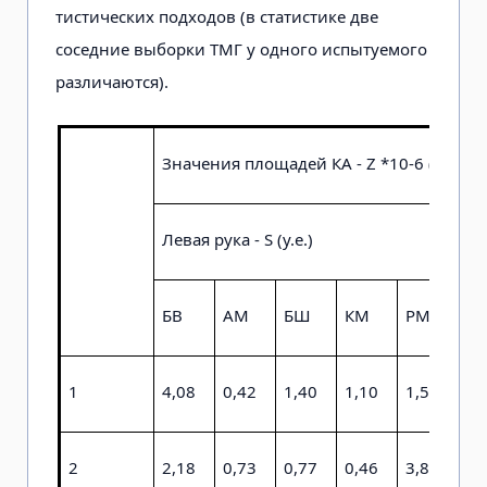
тистических подходов (в статистике две
соседние выборки ТМГ у одного испыту­емого
различаются).
Значения площадей КА - Z *10-6 (у.е.)
Левая рука - S (у.е.)
Пр
БВ
АМ
БШ
КМ
РМ
Б
1
4,08
0,42
1,40
1,10
1,52
0,
2
2,18
0,73
0,77
0,46
3,84
0,