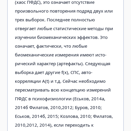
(хаос ПФДС), это означает отсутствие
произвольного повторения подряд двух или
Среднее
6,64
4,86
2,92
6,00
3,01
0,
трех выборок. Последнее полностью
значение
отвергает любые статистические методы при
изучении биомеханических эффек­тов. Это
означает, фактически, что любые
Примечание: БВ - без воздействия, АМ - агрессивн
биомеханические измерения имеют исто­
КМ - классиче­ская музыка, РМ - ритмичная музыка
рический характер (артефакты). Следую­щая
для ВНД испытуемых.
выборка дает другие f(x), СПС, авто­
корреляции A(t) и т.д. Сейчас необходимо
пересматривать всю концепцию измере­ний
ПФДС в психофизиологии (Еськов, 2014а,
2014б Филатов, 2010,2012; Буров, 2010;
Еськов, 2014б, 2015; Козлова, 2010; Филатов,
2010,2012, 2014), если перехо­дить к