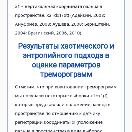
x1 – вертикальная коор­дината пальца в
пространстве, х2=dx1/dt) (Адайкин, 2008;
Ануфриев, 2008; Ауше­ва, 2008; Бернштейн,
2004; Брагинский, 2006, 2010).
Результаты хаотического и
энтропийного подхода в
оценке параметров
треморограмм
Отметим, что при квантовании тре­морограмм
мы получали некоторые выборки x1=x1(t),
которые представ­ляли положение пальца в
пространст­ве по отношению к датчику
регистрации координаты xi (положение
пальца в пространстве) в виде выборок