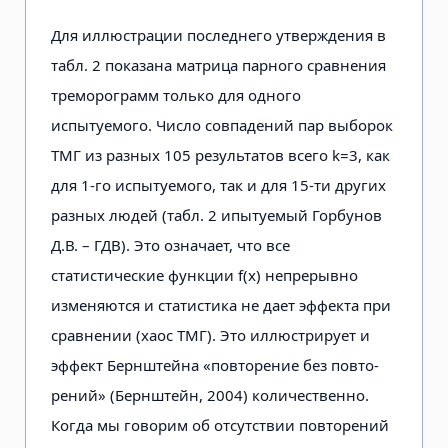
9
7,47
15,37
2,83
18,13
2,97
1,
Для иллюстрации последнего утвер­ждения в
табл. 2 показана матрица пар­ного сравнения
10
7,78
10,17
8,48
4,11
11,84
1,
треморограмм только для одного
испытуемого. Число совпаде­ний пар выборок
ТМГ из разных 105 ре­зультатов всего k=3, как
11
12,00
3,22
5,89
1,37
2,59
1,
для 1-го испы­туемого, так и для 15-ти других
разных людей (табл. 2 ипытуемый Горбунов
12
2,04
0,24
0,15
0,12
0,14
0,
Д.В. – ГДВ). Это означает, что все
статистические функции f(x) непрерывно
13
3,86
4,68
2,52
37,02
0,67
4,
изменяются и статистика не дает эффекта при
сравне­нии (хаос ТМГ). Это иллюстрирует и
эффект Бернштейна «повторение без повто­
14
18,07
21,51
10,55
18,43
5,24
0,
рений» (Бернштейн, 2004) количественно.
Когда мы говорим об отсутствии повторе­ний
15
6,53
1,73
0,92
0,57
0,86
0,