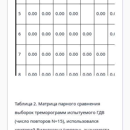
5
0.00
0.00
0.00
0.00
0.00
0.00
0.
6
0.00
0.00
0.00
0.00
0.00
0.00
0.
7
0.00
0.00
0.00
0.00
0.00
0.00
0.
8
0.00
0.00
0.00
0.00
0.00
0.00
0.00
9
0.00
0.00
0.00
0.00
0.00
0.00
0.00
0.
Таблица 2. Матрица парного сравнения
выборок треморограмм испытуемого ГДВ
10
0.00
0.00
0.00
0.00
0.00
0.00
0.00
0.
(число повторов N=15), использовался
критерий Вилкоксона (уровень значимости