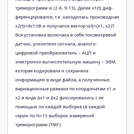
треморограмм xi (2-6, 9-13). Далее x1(t) диф­
ференцировался, т.е. находилась произ­водная
x2(t)=dx1/dt и получался вектор x(t)=(x1, x2)T.
Вся установка включала в себя токовихревой
датчик, усилители сигнала, аналого-
цифровой преобразо­ватель – АЦП и
электронно-вычисли­тельную машину – ЭВМ,
которая кодировала и сохраняла
информацию в виде файла, а полученные
вариационные размахи по координатам x1 и
х2 в виде Δx1 и Δx2 фиксировались с ее
помощью по каждой выборке (в каждой
серии по N=15 выборок измерений
треморограмм (ТМГ).