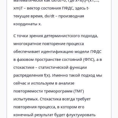
математически как dx/dt=0, где x=x(t)=(x1,…,
xm)T – вектор состоя­ния ПФДС, здесь t-
текущее время, dx/dt – производная
координаты x.
С точки зрения детерминистско­го подхода,
многократное повторение процесса
обеспечивает идентификацию модели ПФДС
в фазовом пространстве состояний (ФПС), а в
стохастике – статистической функции
распределения f(x). Именно такой подход мы
сейчас и используем в анализе
повторяемости треморограмм (ТМГ)
испытуемых. Сто­хастика всегда требует
повторения процесса, в котором его
конечный резуль­тат будет флуктуировать