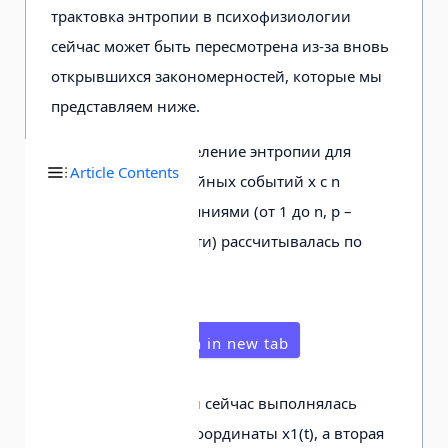
трактовка эн­тропии в психофизиологии
сейчас мо­жет быть пересмотрена из-за вновь
открывшихся закономерностей, которые мы
представляем ниже.
Формальное определение энтропии для
Article Contents
независимых случайных событий x с n
возможными состояниями (от 1 до n, p –
функция вероятности) рассчитыва­лась по
формуле:
Open in new tab
Эта процедура нами сейчас выпол­нялась
только для одной координаты х1(t), а вторая