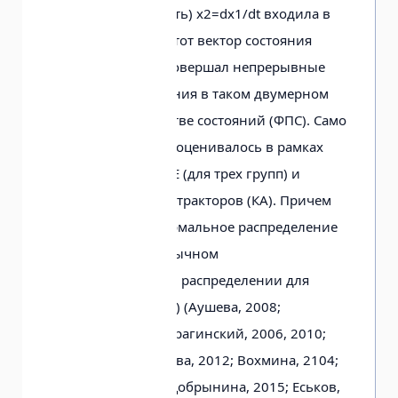
координата (скорость) х2=dx1/dt входила в
вектор х=(х1,х2)Т. Этот вектор состояния
системы (ВСС) x(t) совершал непрерывные
хаотиче­ские движения в таком двумерном
фа­зовом пространстве состояний (ФПС). Само
это движение у нас оценивалось в рамках
расчета энтропией E (для трех групп) и
параметров квазиаттракто­ров (КА). Причем
для E мы имеем нор­мальное распределение
(см. табл. 3), при обычном
непараметрическом рас­пределении для
тремора (табл. 1 и 2) (Аушева, 2008;
Бернштейн, 2004; Брагин­ский, 2006, 2010;
Буров, 2010; Ведясова, 2012; Вохмина, 2104;
Гавриленко, 2013; Добрынина, 2015; Еськов,