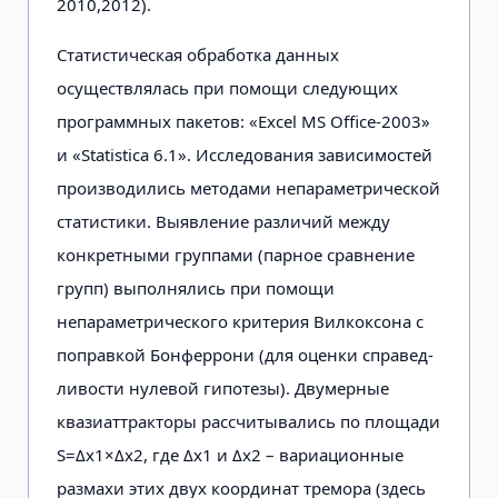
2010,2012).
Статистическая обработка данных
осуществлялась при помощи следую­щих
программных пакетов: «Excel MS Office-2003»
и «Statistica 6.1». Исследо­вания зависимостей
производились методами непараметрической
статистики. Выявление различий между
конкретны­ми группами (парное сравнение
групп) выполнялись при помощи
непараметри­ческого критерия Вилкоксона с
поправкой Бонферрони (для оценки справед­
ливости нулевой гипотезы). Двумерные
квазиаттракторы рассчитывались по пло­щади
S=Δx1×Δx2, где Δx1 и Δx2 – вариационные
размахи этих двух координат тремора (здесь