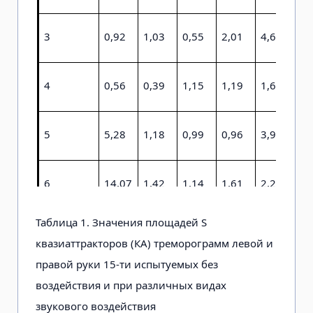
3
0,92
1,03
0,55
2,01
4,66
0,
4
0,56
0,39
1,15
1,19
1,62
0,
5
5,28
1,18
0,99
0,96
3,98
0,
6
14,07
1,42
1,14
1,61
2,22
1,
Таблица 1. Значения площадей S
7
13,07
6,60
5,99
1,09
1,24
0,
квазиаттракторов (КА) треморограмм левой и
правой руки 15-ти испытуемых без
8
1,72
4,14
0,44
1,86
1,77
0,
воздействия и при различных видах
звукового воздействия