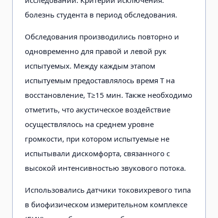
исследовании. Критерии исключения:
болезнь студента в период обследования.
Обследования производились повтор­но и
одновременно для правой и левой рук
испытуемых. Между каждым этапом
испытуемым предоставлялось время T на
восстановление, T≥15 мин. Также необходимо
отметить, что акустическое воз­действие
осуществлялось на среднем уровне
громкости, при котором испыту­емые не
испытывали дискомфорта, свя­занного с
высокой интенсивностью зву­кового потока.
Использовались датчики токовихре­вого типа
в биофизическом измеритель­ном комплексе