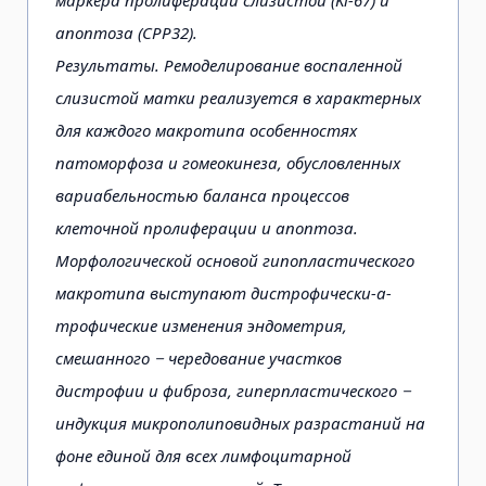
маркера пролиферации слизистой (Ki-67) и
апоптоза (СРР32).
Результаты. Ремоделирование воспаленной
слизистой матки реализуется в характерных
для каждого макротипа особенностях
патоморфоза и гомеокинеза, обусловленных
вариабельностью баланса процессов
клеточной пролиферации и апоптоза.
Морфологической основой гипопластического
макротипа выступают дистрофически-а-
трофические изменения эндометрия,
смешанного − чередование участков
дистрофии и фиброза, гиперпластического −
индукция микрополиповидных разрастаний на
фоне единой для всех лимфоцитарной