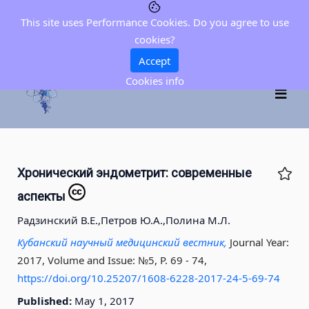
This site uses Performance Cookies. Do you agree to use
cookies?
Accept
Cookies info
Хронический эндометрит: современные
аспекты
Радзинский В.Е.,
Петров Ю.А.,
Полина М.Л.
Кубанский научный медицинский вестник,
Journal Year:
2017, Volume and Issue: №5, P. 69 - 74
,
https://doi.org/10.25207/1608-6228-2017-24-5-69-74
Published:
May 1, 2017