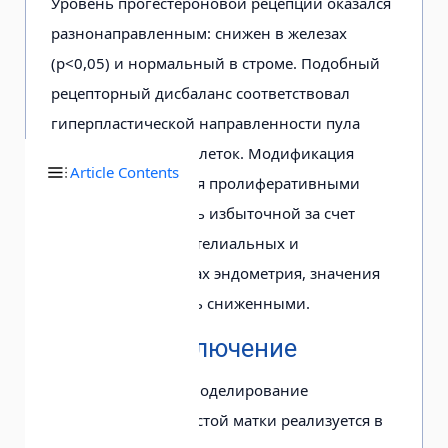
Уровень прогестероновой рецепции оказался
разнонаправленным: снижен в железах
(р<0,05) и нормальный в строме. Подобный
рецепторный дисбаланс соответствовал
гиперпластической направленности пула
эндометриальных клеток. Модификация
Article Contents
молекул управления пролиферативными
каскадами оказалась избыточной за счет
маркера Ki-67 в эпителиальных и
стромальных клетках эндометрия, значения
каспазы-3 оказались сниженными.
Заключение
Следовательно, ремоделирование
воспаленной слизистой матки реализуется в