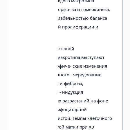
характерных для каждого макротипа
особенностях патоморфо- за и гомеокинеза,
обусловленных вариабельностью баланса
процессов клеточной пролиферации и
апоптоза.
Морфологической основой
гипопластического макротипа выступают
дистрофически-атрофиче- ские изменения
эндометрия, смешанного - чередование
участков дистрофии и фиброза,
гиперпластического - индукция
микрополиповидных разрастаний на фоне
единой для всех лимфоцитарной
инфильтрации слизистой. Темпы клеточного
обновления слизистой матки при ХЭ