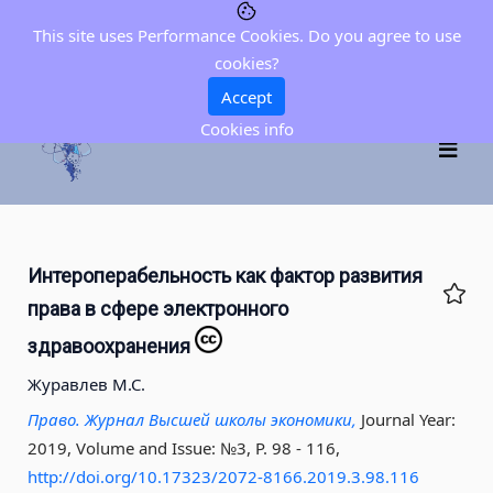
This site uses Performance Cookies. Do you agree to use
cookies?
Accept
Cookies info
Интероперабельность как фактор развития
права в сфере электронного
здравоохранения
Журавлев М.С.
Право. Журнал Высшей школы экономики,
Journal Year:
2019, Volume and Issue: №3, P. 98 - 116
,
http://doi.org/10.17323/2072-8166.2019.3.98.116