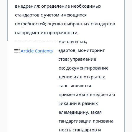
внедрения: определение необходимых
стандартов с учетом имеющихся
потребностей; оценка выбранных стандартов
на предмет их прозрачности,
недискриминационно- сти и т.п.;
имплементация стандартов; мониторинг
Article Contents
соблюдения стандартов; управление
развитием стандартов; документирование
стандартов и размещение их в открытых
каталогах. Данные этапы являются
универсальными и применимы к внедрению
стандартов и спецификаций в разных
отраслях, включая телемедицину. Такая
сложная структура стандартизации призвана
обеспечить прозрачность стандартов и