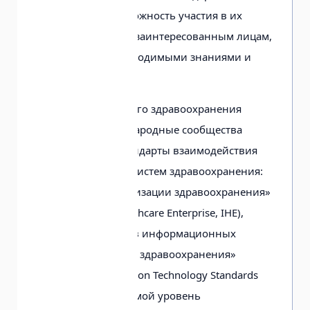
предоставить возможность участия в их
разработке любым заинтересованным лицам,
обладающим необходимыми знаниями и
компетенцией.
В сфере электронного здравоохранения
различные международные сообщества
разрабатывают стандарты взаимодействия
информационных систем здравоохранения:
«Интеграция организации здравоохранения»
(Integrating the Healthcare Enterprise, IHE),
«Панель стандартов информационных
технологий в сфере здравоохранения»
(Healthcare Information Technology Standards
Panel, HITSP), «Седьмой уровень