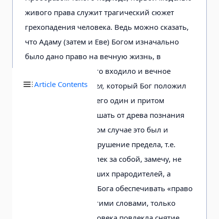
живого права служит трагический сюжет
грехопадения человека. Ведь можно сказать,
что Адаму (затем и Еве) Богом изначально
было дано право на вечную жизнь, в
содержание которого входило и вечное
Article Contents
блаженство. И
предел,
который Бог положил
этому праву, был всего один и притом
простейший: не вкушать от древа познания
добра и зла. В данном случае это был и
предел, и норма. Нарушение предела, т.е.
выход из нормы
повлек за собой, замечу, не
лишение жизни наших прародителей, а
«всего лишь» отказ Бога обеспечивать «право
вечной
жизни». Другими словами, только
свободная воля человека повлекла снятие,