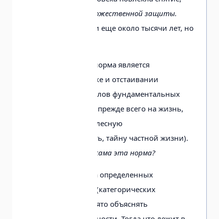
хотя и не полное,
Божественной защиты.
Адам и Ева прожили еще около тысячи лет, но
уже как смертные.
Именно этическая норма является
ориентиром в поиске и отстаивании
естественных пределов фундаментальных
естественных прав (прежде всего на жизнь,
личную свободу, телесную
неприкосновенность, тайну частной жизни).
Но
откуда берется сама эта норма?
Наличие у человека определенных
моральных аксиом (категорических
императивов) принято объяснять
социализацией личности. Тогда что лежит в