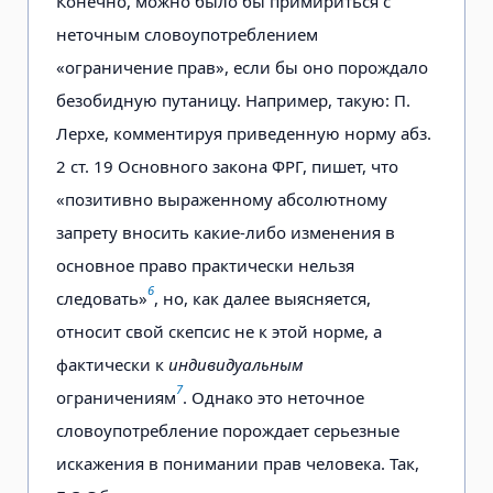
Конечно, можно было бы примириться с
неточным словоупотреблением
«ограничение прав», если бы оно порождало
безобидную путаницу. Например, такую: П.
Лерхе, комментируя приведенную норму абз.
2 ст. 19 Основного закона ФРГ, пишет, что
«позитивно выраженному абсолютному
запрету вносить какие-либо изменения в
основное право практически нельзя
6
следовать»
, но, как далее выясняется,
относит свой скепсис не к этой норме, а
фактически к
индивидуальным
7
ограничениям
. Однако это неточное
словоупотребление порождает серьезные
искажения в понимании прав человека. Так,