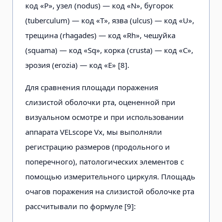
код «P», узел (nodus) — код «N», бугорок
(tuberculum) — код «Т», язва (ulcus) — код «U»,
трещина (rhagades) — код «Rh», чешуйка
(squama) — код «Sq», корка (crusta) — код «С»,
эрозия (erozia) — код «Е» [8].
Для сравнения площади поражения
слизистой оболочки рта, оцененной при
визуальном осмотре и при использовании
аппарата VELscope Vx, мы выполняли
регистрацию размеров (продольного и
поперечного), патологических элементов с
помощью измерительного циркуля. Площадь
очагов поражения на слизистой оболочке рта
рассчитывали по формуле [9]: