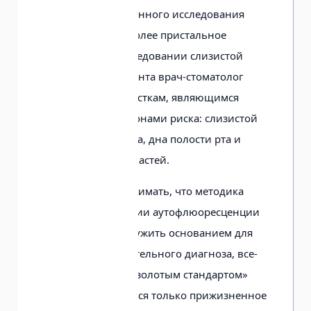
Результаты проведенного исследования
показали, что наиболее пристальное
внимание при обследовании слизистой
оболочки рта пациента врач-стоматолог
должен уделять участкам, являющимся
потенциальными зонами риска: слизистой
оболочке щек, языка, дна полости рта и
ретромолярных областей.
Однако следует понимать, что методика
прямой визуализации аутофлюоресценции
тканей не может служить основанием для
постановки окончательного диагноза, все-
таки признанным «золотым стандартом»
диагностики является только прижизненное