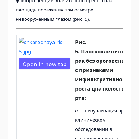
флюоресценции значительно превышала
площадь поражения при осмотре
невооруженным глазом (рис. 5).
Рис.
5.
Плоскоклеточный
рак без ороговения
Open in new tab
с признаками
инфильтративного
роста дна полости
рта:
а
— визуализация при
клиническом
обследовании в
условиях дневного