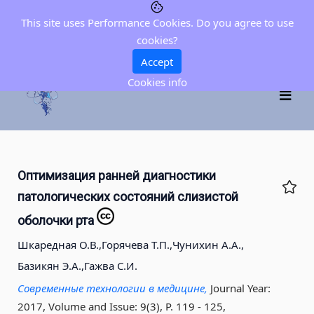
This site uses Performance Cookies. Do you agree to use
cookies?
Accept
Cookies info
Оптимизация ранней диагностики
патологических состояний слизистой
оболочки рта
Шкаредная О.В.,
Горячева Т.П.,
Чунихин А.А.,
Базикян Э.А.,
Гажва С.И.
Современные технологии в медицине,
Journal Year:
2017, Volume and Issue: 9(3), P. 119 - 125
,