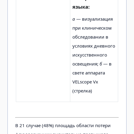
языка:
а
— визуализация
при клиничес­ком
обследовании в
условиях дневного
искусственного
освеще­ния;
б
— в
свете аппарата
VELscope Vx
(стрелка)
В 21 случае (48%) площадь области потери