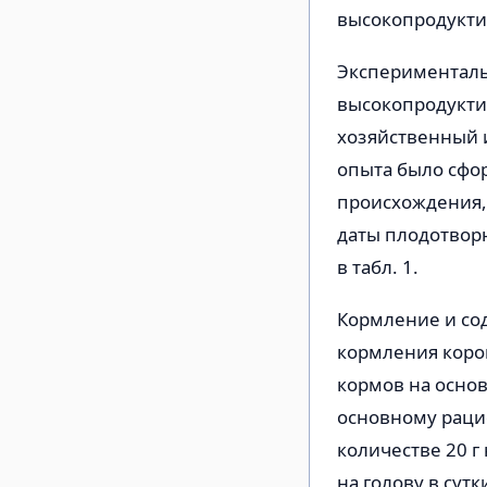
высокопродукти
Экспериментальн
высокопродукти
хозяйственный 
опыта было сфо
происхождения,
даты плодотвор
в табл. 1.
Кормление и со
кормления коров
кормов на осно
основному раци
количестве 20 г 
на голову в сутк