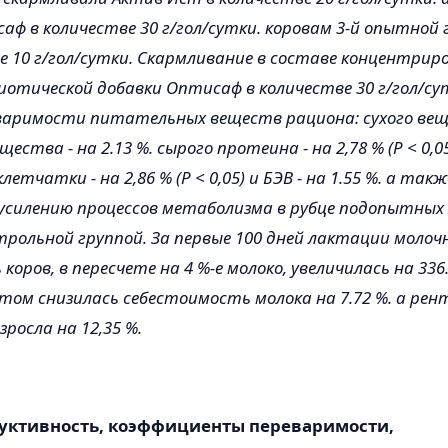
ф в количестве 30 г/гол/сутки. коровам 3-й опытной г
ве 10 г/гол/сутки. Скармливание в составе концентрир
отической добавки Оптисаф в количестве 30 г/гол/су
аримости питательных веществ рациона: сухого веще
ества - на 2.13 %. сырого протеина - на 2,78 % (Р < 0,0
клетчатки - на 2,86 % (Р < 0,05) и БЭВ - на 1.55 %. а такж
усилению процессов метаболизма в рубце подопытных
трольной группой. За первые 100 дней лактации молоч
оров, в пересчете на 4 %-е молоко, увеличилась на 336.3
и этом снизилась себестоимость молока на 7.72 %. а ре
росла на 12,35 %.
уктивность, коэффициенты переваримости,