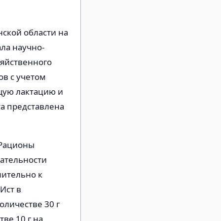
нской области на
ла научно-
зяйственного
в с учетом
щую лактацию и
а представлена
 Рационы
тательности
нительно к
Ист в
количестве 30 г
тве 10 г на