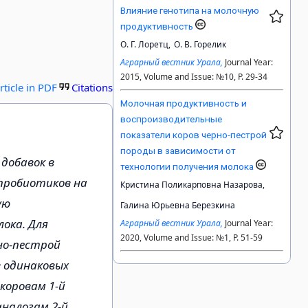
Влияние генотипа на молочную
продуктивность
О. Г. Лоретц,
О. В. Горелик
Аграрный вестник Урала,
Journal Year:
2015, Volume and Issue: №10, P. 29-34
rticle in PDF
Citations
Молочная продуктивность и
воспроизводительные
показатели коров черно-пестрой
породы в зависимости от
добавок в
технологии получения молока
 пробиотиков на
Кристина Поликарповна Назарова,
ую
Галина Юрьевна Березкина
ока. Для
Аграрный вестник Урала,
Journal Year:
2020, Volume and Issue: №1, P. 51-59
но-пестрой
в одинаковых
коровам 1-й
аналогам 2-й