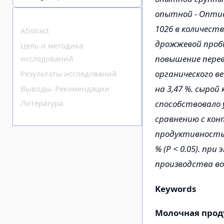
опытной - Оптиса
1026 в количест
Abstract
дрожжевой проби
Цель и методика
повышение перев
исследований
органического вещ
Результаты исследований
на 3,47 %. сырой 
Выводы. Рекомендации
способствовало 
Литература
сравнению с кон
продуктивность к
% (Р < 0.05). пр
производства воз
Keywords
Молочная прод