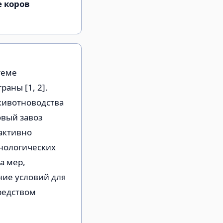
 коров
теме
аны [1, 2].
животноводства
овый завоз
 активно
хнологических
а мер,
ние условий для
редством