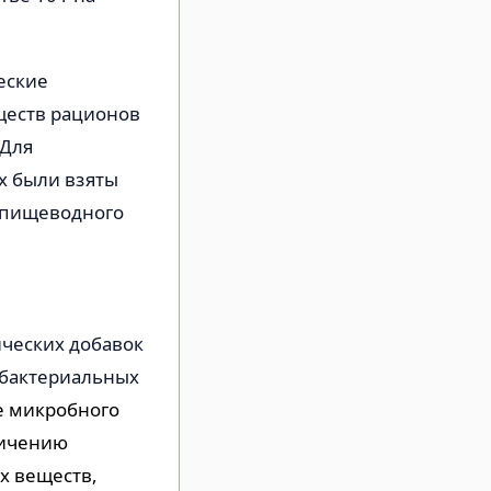
еские
ществ рационов
 Для
х были взяты
 пищеводного
ческих добавок
ибактериальных
е микробного
личению
х веществ,