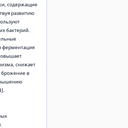
ки, содержащие
твуя развитию
пользуют
их бактерий.
тельные
ая ферментация
 повышает
низма, снижает
а брожение в
повышению
].
вых
х