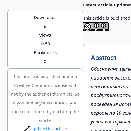
Latest article update:
Downloads
This article is publishe
9
Views
1459
Bookmarks
Abstract
0
Обоснована целе
This article is published under a
рационах высоко
Creative Commons license and
переваримость 
not by the author of the article. So
продуктивность,
if you find any inaccuracies, you
проведения иссл
can correct them by updating the
породы по 10 го
article.
условиях кормле
Update this article
опытной группы 