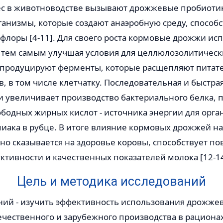
с в животноводстве вызывают дрожжевые пробиоти
анизмы, которые создают анаэробную среду, способс
флоры [4-11]. Для своего роста кормовые дрожжи ис
 тем самым улучшая условия для целлюлозолитическ
и продуцируют ферменты, которые расщепляют пита
, в том числе клетчатку. Последовательная и быстр
и увеличивает производство бактериального белка,
бодных жирных кислот - источника энергии для орга
иака в рубце. В итоге влияние кормовых дрожжей н
рно сказывается на здоровье коровы, способствует 
тивности и качественных показателей молока [12-14
Цель и методика исследований
ний - изучить эффективность использования дрожже
ечественно
го и зарубежного производства в рациона