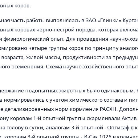
вных коров.
ая часть работы выполнялась в ЗАО «Глинки» Курга
вных коровах черно-пестрой породы, которая включа
и физиологический опыт. Для проведения научно-хо
рмировано четыре группы коров по принципу аналого
 возраста, живой массы, продуктивности за предыду
ного осеменения. Схема научно-хозяйственного опыт
держание подопытных животных было одинаковым.
 нормировались с учетом химического состава и пи
ве детализированных норм кормления РАСХН. Допол
ону коровам 1-й опытной группы скармливали Актив 
на голову в сутки, аналогам 3-й опытной - Оптисаф в 
и, коровам 3-й опытной группы - И-Сак 1026 в количес