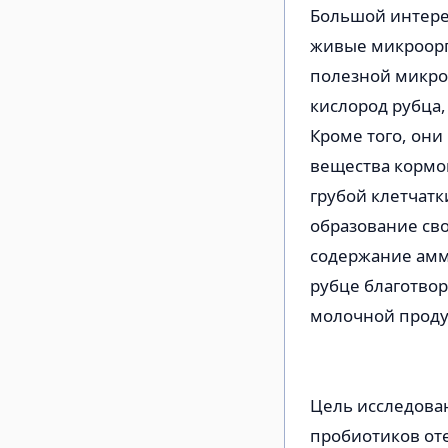
Большой интере
живые микроорг
полезной микро
кислород рубца,
Кроме того, он
вещества кормов
грубой клетчатк
образование сво
содержание амм
рубце благотво
молочной продук
Цель исследова
пробиотиков от