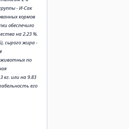
руппы - И-Сак
ованных кормов
тки обеспечило
ства на 2.23 %.
5), сырого жира -
е
 животных по
ная
 кг. или на 9.83
нтабельность его