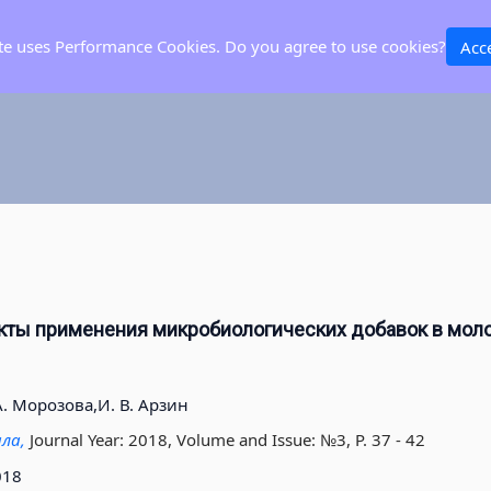
ite uses Performance Cookies. Do you agree to use cookies?
Acc
кты применения микробиологических добавок в мол
А. Морозова,
И. В. Арзин
ала,
Journal Year: 2018, Volume and Issue: №3, P. 37 - 42
018