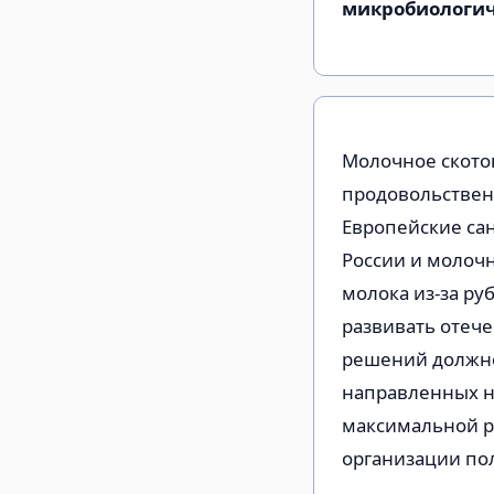
микробиологич
Молочное ското
продовольственн
Европейские са
России и молочн
молока из-за ру
развивать отеч
решений должно
направленных н
максимальной р
организации по