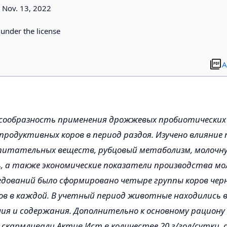
Nov. 13, 2022
d under the license
A
сообразность применения дрожжевых пробиотических 
продуктивных коров в период раздоя. Изучено влияние
питательных веществ, рубцовый метаболизм, молочн
 а также экономические показатели производства мол
едований было сформировано четыре группы коров чер
лов в каждой. В учетный период животные находились 
ния и содержания. Дополнительно к основному рациону 
скармливали Актив Ист в количестве 20 г/гол/сутки. 