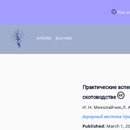
This s
Articles
Journals
Практические аспе
скотоводстве
И. Н. Миколайчик,
Л. 
Аграрный вестник Ур
Published:
March 1, 2