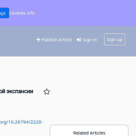
Cookies info
ept
Sign up
Publish Article
Sign in
ной экспансии
i.org/10.26794/2220-
Related Articles