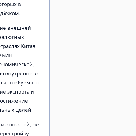
оторых в
рубежом.
ние внешней
 валютных
траслях Китая
0 млн
кономической,
ия внутреннего
тва, требуемого
ие экспорта и
 достижение
льных целей.
 мощностей, не
перестройку