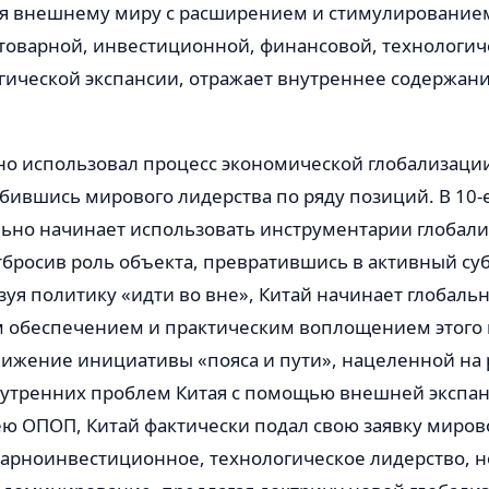
ая внешнему миру с расширением и стимулировани
. товарной, инвестиционной, финансовой, технологич
огической экспансии, отражает внутреннее содержа
о использовал процесс экономической глобализации в
обившись мирового лидерства по ряду позиций. В 10-е 
льно начинает использовать инструментарии глобали
бросив роль объекта, превратившись в активный суб
зуя политику «идти во вне», Китай начинает глобаль
 обеспечением и практическим воплощением этого 
вижение инициативы «пояса и пути», нацеленной на
утренних проблем Китая с помощью внешней экспан
ю ОПОП, Китай фактически подал свою заявку миров
варноинвестиционное, технологическое лидерство, н