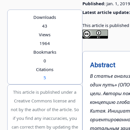
Published:
Jan. 1, 201
Latest article update:
Downloads
This article is publishe
43
Views
1964
Bookmarks
0
Abstract
Citations
В статье анализ
5
один путь» (ОПО
This article is published under a
цели. Авторы по
Creative Commons license and
концепцию глоба
not by the author of the article. So
Китая. Инициат
if you find any inaccuracies, you
ориентированной
can correct them by updating the
тотальным заим