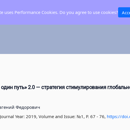
ite uses Performance Cookies. Do you agree to use cookies?
Acc
 один путь» 2.0 — стратегия стимулирования глобаль
вгений Федорович
Journal Year: 2019, Volume and Issue: №1, P. 67 - 76
,
https://do