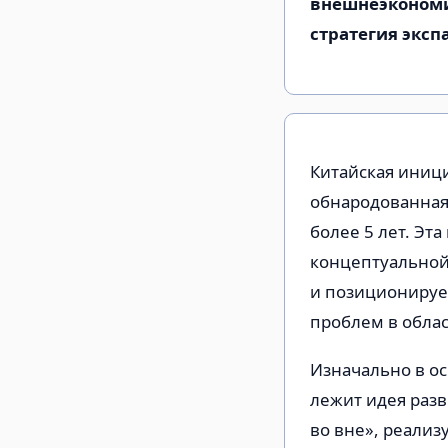
внешнеэкономич
стратегия эксп
Китайская иници
обнародованная 
более 5 лет. Эт
концептуальной 
и позиционируе
проблем в обла
Изначально в о
лежит идея разв
во вне», реализ