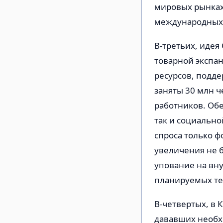
мировых рынках
международных 
В-третьих, иде
товарной экспан
ресурсов, подде
заняты 30 млн ч
работников. Обе
так и социальн
спроса только ф
увеличения не б
упование на вну
планируемых те
В-четвертых, в
дававших необх