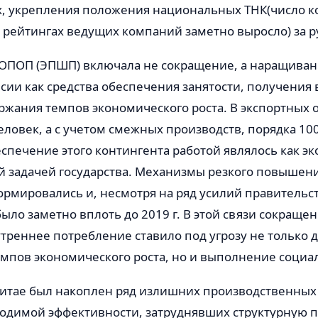
, укрепления положения национальных ТНК
(число к
рейтингах ведущих компаний заметно выросло) за 
я ОПОП (ЭПШП) включала не сокращение, а наращива
сии как средства обеспечения занятости, получения
ржания темпов экономического роста. В экспортных о
еловек, а с учетом смежных производств, порядка 10
спечение этого контингента работой являлось как э
ой задачей государства. Механизмы резкого повышен
ормировались и, несмотря на ряд усилий правительс
ыло заметно вплоть до 2019 г. В этой связи сокращен
треннее потребление ставило под угрозу не только
мпов экономического роста, но и выполнение социа
 Китае был накоплен ряд излишних производственных
одимой эффективности, затруднявших структурную 