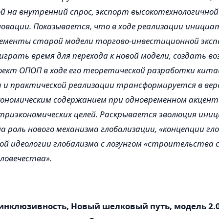
 на внутренний спрос, экспорт высокотехнологичной
овации. Показывается, что в ходе реализации иници
лементы старой модели торгово-инвестиционной эксп
грать время для перехода к новой модели, создать в
роект ОПОП в ходе его теоретической разработки кит
и практической реализации трансформируется в верс
кономическим содержанием при одновременном акцент
триэкономических целей. Раскрывается эволюция ини
 роль нового механизма глобализации, «концепции гл
вой идеологии глобализма с лозунгом «строительства
еловечества».
инклюзивность, Новый шелковый путь, модель 2.0