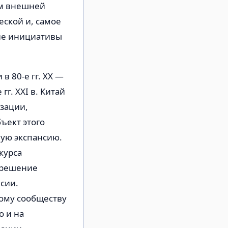
ем внешней
еской и, самое
ние инициативы
 80-е гг. XX —
гг. XXI в. Китай
зации,
ъект этого
ную экспансию.
курса
 решение
сии.
ому сообществу
о и на