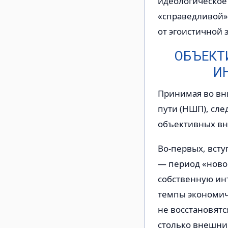
идеологическое
«справедливой»,
от эгоистичной 
ОБЪЕКТ
И
Принимая во вн
пути (НШП), сле
объективных вн
Во-первых, всту
— период «новой
собственную ин
темпы экономиче
не восстановятс
столько внешни