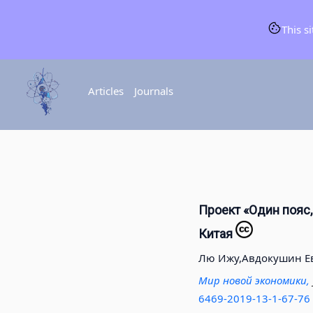
This s
Articles
Journals
Проект «Один пояс,
Китая
Лю Ижу,
Авдокушин Е
Мир новой экономики,
6469-2019-13-1-67-76