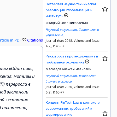
Четвертая научно-техническая
революция, глобализация и
институты
Яницкий Олег Николаевич
Научный результат. Социология и
управление,
rticle in PDF
Citations
Journal Year: 2018, Volume and Issue:
4(2), P. 45-57
Риски роста протекционизма в
глобальной экономике
вы «Один пояс,
Мясоедов Алексей Иванович
жения, мотивы и
Научный результат. Технологии
бизнеса и сервиса,
П) переросла в
Journal Year: 2020, Volume and Issue:
ной экспансии
6(2), P. 65-77
ой экспортно
Концепт FinTech Law в контексте
 накопления,
современных требований к
формированию