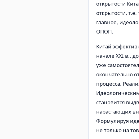
открытости Кит
открытости, т.е
главное, идеол
ОПОП.
Китай эффективн
начале XXI в., д
уже самостояте
окончательно от
процесса. Реали
Идеологическим
становится выд
нарастающих вн
Формулируя иде
не только на то