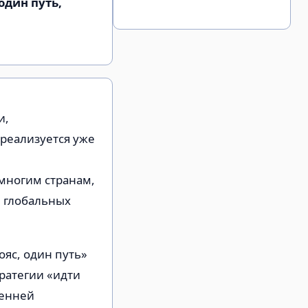
один путь,
и,
 реализуется уже
 многим странам,
и глобальных
яс, один путь»
ратегии «идти
ренней