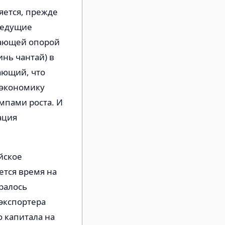
яется, прежде
ведущие
тающей опорой
нь чантай) в
ающий, что
 экономику
мпами роста. И
ация
йское
ется время на
ралось
экспортера
о капитала на