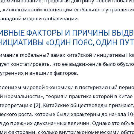
 доминирование, предлагая доктрину новой глобали
 «инклюзивной» концепции глобального управления 
западной модели глобализации.
ИВНЫЕ ФАКТОРЫ И ПРИЧИНЫ ВЫД
НИЦИАТИВЫ «ОДИН ПОЯС, ОДИН ПУТ
имание глобальный замах китайской инициативы Но
дует констатировать, что ее выдвижение было обусл
утренних и внешних факторов.
плением мировой экономики в посткризисный период 
 нормальности», теория и практика которой в Китае
терпретацию [2]. Китайские обществоведы признают,
ского роста, которые были характерны до начала 10-х 
я до прежних двухзначных величин. Однако это объя
ми факторами, сколько внутриэкономическими обст