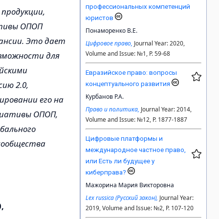
профессиональных компетенций
 продукции,
юристов
ативы ОПОП
Понаморенко В.Е.
ансии. Это дает
Цифровое право,
Journal Year: 2020,
Volume and Issue: №1, P. 59-68
озможности для
айскими
Евразийское право: вопросы
ию 2.0,
концептуального развития
Курбанов Р.А.
ировании его на
Право и политика,
Journal Year: 2014,
циативы ОПОП,
Volume and Issue: №12, P. 1877-1887
обального
Цифровые платформы и
 сообщества
международное частное право,
или Есть ли будущее у
киберправа?
Мажорина Мария Викторовна
Lex russica (Русский закон),
Journal Year:
,
2019, Volume and Issue: №2, P. 107-120