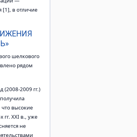
зации —
[1], в отличие
ВИЖЕНИЯ
Ь»
вого шелкового
овлено рядом
(2008-2009 гг.)
 получила
 что высокие
гг. XXI в., уже
сняется не
оятельствами