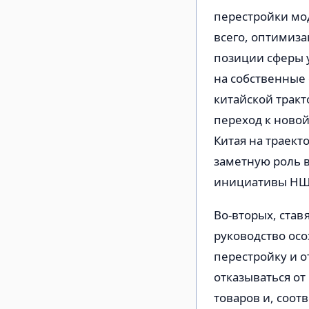
перестройки мо
всего, оптимиза
позиции сферы у
на собственные 
китайской трак
переход к ново
Китая на траект
заметную роль в
инициативы НШП
Во-вторых, став
руководство осо
перестройку и 
отказываться о
товаров и, соот