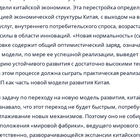
дели китайской экономики. Эта перестройка определ
цией экономической структуры Китая, с выходом на 
слуг, внутреннего потребительского спроса, возрас
силы в области инноваций. «Новая нормальность» (си
товке содержит общий оптимистический заряд, означ
й модели, по мере ее успешной реализации, выведет
орию устойчивого развития с достаточно высокими те
 этом процессе должна сыграть практическая реализ
 как часть новой модели развития Китая.
я задачу по переходу на новую модель развития, кита
знавало, что этот переход не будет быстрым, потребу
отлаживание новых механизмов. Поэтому оно не соби
т положения «мировой фабрики», ведущего мирового 
ветственно, разворачивающейся экспансии китайског