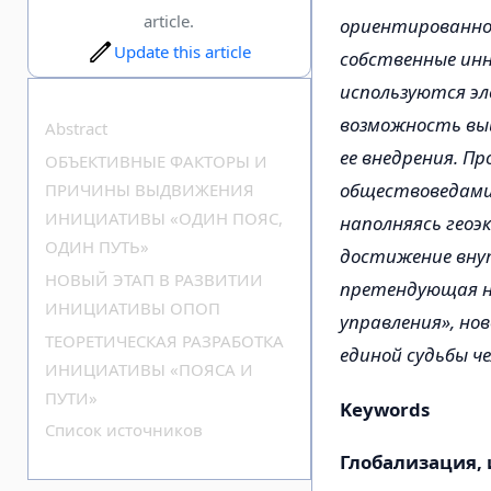
article.
ориентированной
Update this article
собственные инн
используются э
возможность выи
Abstract
ее внедрения. П
ОБЪЕКТИВНЫЕ ФАКТОРЫ И
обществоведами 
ПРИЧИНЫ ВЫДВИЖЕНИЯ
ИНИЦИАТИВЫ «ОДИН ПОЯС,
наполняясь геоэ
ОДИН ПУТЬ»
достижение вну
НОВЫЙ ЭТАП В РАЗВИТИИ
претендующая на
ИНИЦИАТИВЫ ОПОП
управления», но
ТЕОРЕТИЧЕСКАЯ РАЗРАБОТКА
единой судьбы ч
ИНИЦИАТИВЫ «ПОЯСА И
ПУТИ»
Keywords
Cписок источников
Глобализация, 