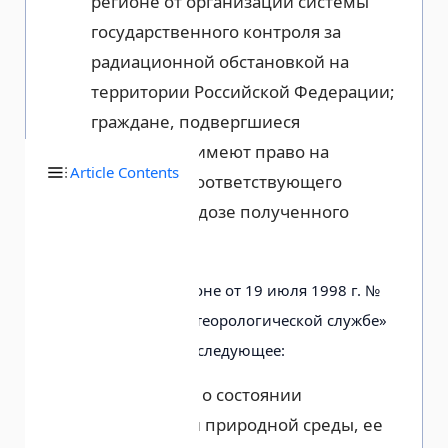
регионе от организаций системы
государственного контроля за
радиационной обстановкой на
территории Российской Федерации;
граждане, подвергшиеся
облучению, имеют право на
Article Contents
получение соответствующего
документа о дозе полученного
12
облучения
.
В Федеральном законе от 19 июля 1998 г. №
113-ФЗ «О гидрометеорологической службе»
предусматривается следующее:
информация о состоянии
окружающей природной среды, ее