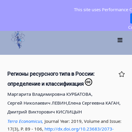
This site uses Performance 
C
Регионы ресурсного типа в России:
определение и классификация
Маргарита Владимировна КУРБАТОВА,
Сергей Николаевич ЛЕВИН,
Елена Сергеевна КАГАН,
Дмитрий Викторович КИСЛИЦЫН
Terra Economicus,
Journal Year: 2019, Volume and Issue:
17(3), P. 89 - 106
,
http://dx.doi.org/10.23683/2073-