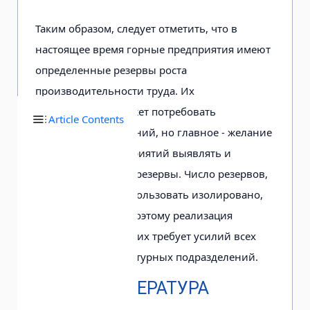
Таким образом, следует отметить, что в
настоящее время горные предприятия имеют
Регулярное участие
Кол
определенные резервы роста
менеджеров в
кот
производительности труда. Их
стратегическом
мож
использование может потребовать
Article Contents
управлении
для
финансовых вложений, но главное - желание
стр
руководства предприятий выявлять и
реш
анализировать эти резервы. Число резервов,
при
которые можно использовать изолировано,
весьма невелико, поэтому реализация
большей части из них требует усилий всех
работников и структурных подразделений.
ЛИТЕРАТУРА
Резервы, связанные
Оптимизация
Ми