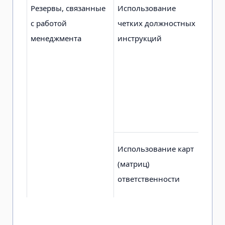
Резервы, связанные
Использование
Отс
с работой
четких должностных
дуб
менеджмента
инструкций
отв
отс
без
кра
дол
обя
Использование карт
Фак
(матриц)
при
ответственности
рег
акт