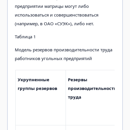
предприятии матрицы могут либо
использоваться и совершенствоваться
(например, в ОАО «СУЭК»), либо нет.
Таблица 1
Модель резервов производительности труда
работников угольных предприятий
Укрупненные
Резервы
Кри
группы резервов
производительности
исп
труда
рез
про
тру