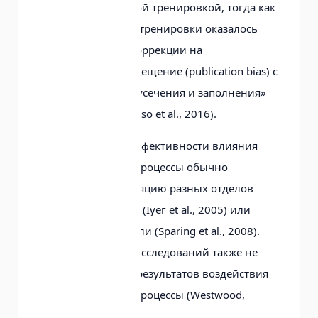
ТСПоТ с когнитивной тренировкой, тогда как
влияние ТСПоТ без тренировки оказалось
незначимым при коррекции на
публикационное смещение (publication bias) с
помощью метода «усечения и заполнения»
(trim-and-fill) (Mancuso et al., 2016).
В исследованиях эффективности влияния
ТСПоТ на речевые процессы обычно
используют стимуляцию разных отделов
левой лобной доли (Іуег et al., 2005) или
левой височной доли (Sparing et al., 2008).
Метаанализ таких исследований также не
показал значимых результатов воздействия
ТСПоТ на речевые процессы (Westwood,
Romani, 2017).