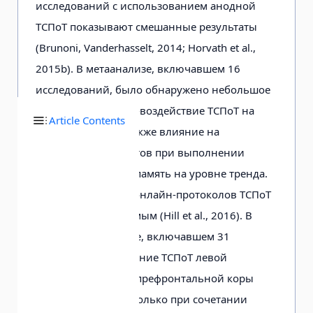
исследований с использованием анодной
ТСПоТ показывают смешанные результаты
(Brunoni, Vanderhasselt, 2014; Horvath et al.,
2015b). В метаанализе, включавшем 16
исследований, было обнаружено небольшое
значимое оффлайн-воздействие ТСПоТ на
Article Contents
время реакции, а также влияние на
правильность ответов при выполнении
тестов на рабочую память на уровне тренда.
При этом влияние онлайн-протоколов ТСПоТ
оказалось незначимым (Hill et al., 2016). В
другом метаанализе, включавшем 31
исследование, влияние ТСПоТ левой
дорсолатеральной префронтальной коры
было обнаружено только при сочетании