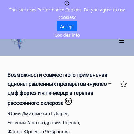
This site uses Performance Cookies. Do you agree to use
cookies?
Accept
Cookies info
Возможности совместного применения
однонаправленных препаратов «нуклео –
цмф форте» и « пк-мерц» в терапии
рассеянного склероза
Юрий Дмитриевич Губарев,
Евгений Александрович Яценко,
Жанна Юрьевна Чефранова