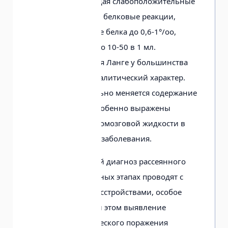
прозрачная, имеющая слабоположительные
или отрицательные белковые реакции,
нередко повышение белка до 0,6-1°/оо,
иногда плеоцитоз до 10-50 в 1 мл.
Коллоидная реакция Ланге у большинства
больных имеет паралитический характер.
Наиболее значительно меняется содержание
IgG-глобулинов. Особенно выражены
изменения в спинномозговой жидкости в
период обострения заболевания.
Дифференциальный диагноз рассеянного
склероза на начальных этапах проводят с
невротическими расстройствами, особое
значение имеет при этом выявление
признаков органического поражения