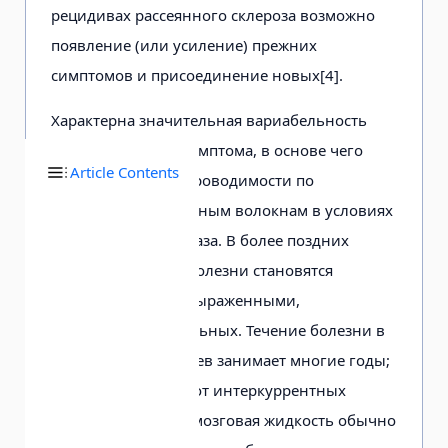
рецидивах рассеянного склероза возможно
появление (или усиление) прежних
симптомов и присоединение новых[4].
Характерна значительная вариабельность
одного и того же симптома, в основе чего
Article Contents
лежат изменения проводимости по
демиелинизированным волокнам в условиях
изменения гомеостаза. В более поздних
стадиях признаки болезни становятся
стойкими и резко выраженными,
инвалидизируя больных. Течение болезни в
большинстве случаев занимает многие годы;
летальный исход - от интеркуррентных
инфекций. Спинномозговая жидкость обычно