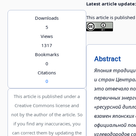
Latest article update:
This article is publishe
Downloads
5
Views
1317
Bookmarks
Abstract
0
Япония традици
Citations
и стран Централ
0
это отвечало п
This article is published under a
первичных энерг
Creative Commons license and
«ресурсной дипл
not by the author of the article. So
взамен японских
if you find any inaccuracies, you
официальной пом
can correct them by updating the
углеводородов с