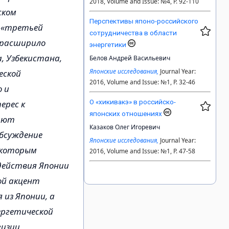
2018, Volume and Issue: №4, P. 92-110
ском
Перспективы японо-российского
а «третьей
сотрудничества в области
 расширило
энергетики
, Узбекистана,
Белов Андрей Васильевич
Японские исследования,
Journal Year:
еской
2016, Volume and Issue: №1, P. 32-46
о и
О «хикивакэ» в российско-
ерес к
японских отношениях
дают
Казаков Олег Игоревич
обсуждение
Японские исследования,
Journal Year:
 которым
2016, Volume and Issue: №1, P. 47-58
действия Японии
ой акцент
 из Японии, а
ергетической
изии,