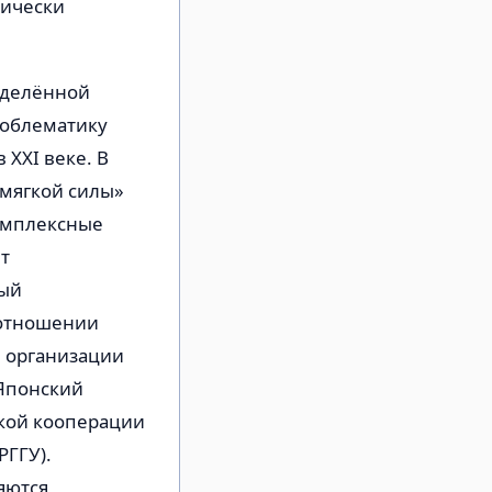
тически
еделённой
роблематику
 XXI веке. В
«мягкой силы»
комплексные
т
ный
 отношении
й организации
(Японский
ской кооперации
РГГУ).
яются