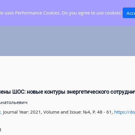
ite uses Performance Cookies. Do you agree to use cookies?
Acc
лены ШОС: новые контуры энергетического сотрудн
Анатольевич
я,
Journal Year: 2021, Volume and Issue: №4, P. 48 - 61
,
https://d
1