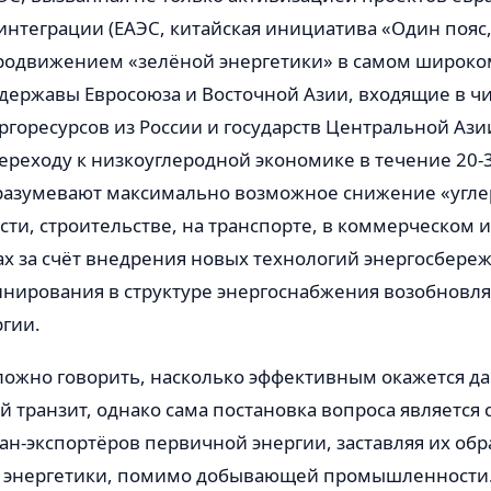
нтеграции (ЕАЭС, китайская инициатива «Один пояс, 
родвижением «зелёной энергетики» в самом широком
 державы Евросоюза и Восточной Азии, входящие в ч
горесурсов из России и государств Центральной Ази
реходу к низкоуглеродной экономике в течение 20-3
азумевают максимально возможное снижение «угле
ти, строительстве, на транспорте, в коммерческом 
х за счёт внедрения новых технологий энергосбере
инирования в структуре энергоснабжения возобновл
гии.
сложно говорить, насколько эффективным окажется д
 транзит, однако сама постановка вопроса является
ан-экспортёров первичной энергии, заставляя их о
а энергетики, помимо добывающей промышленности. 