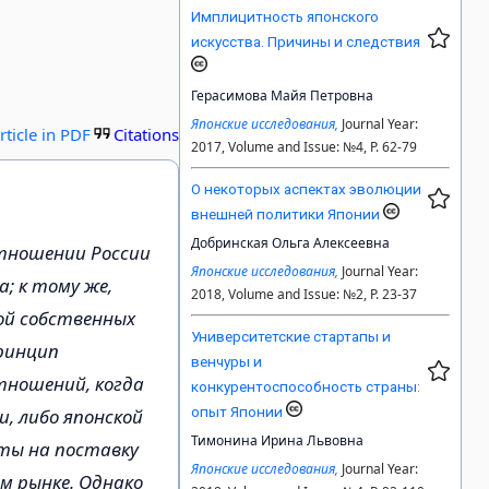
Имплицитность японского
искусства. Причины и следствия
Герасимова Майя Петровна
Японские исследования,
Journal Year:
rticle in PDF
Citations
2017, Volume and Issue: №4, P. 62-79
О некоторых аспектах эволюции
внешней политики Японии
Добринская Ольга Алексеевна
тношении России
Японские исследования,
Journal Year:
; к тому же,
2018, Volume and Issue: №2, P. 23-37
ой собственных
Университетские стартапы и
принцип
венчуры и
тношений, когда
конкурентоспособность страны:
опыт Японии
, либо японской
Тимонина Ирина Львовна
ты на поставку
Японские исследования,
Journal Year:
м рынке. Однако