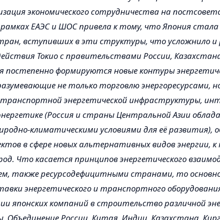
зация экономического сотрудничества на постсовет
рамках ЕАЭС и ШОС привела к тому, что Япония стал
тран, вступивших в эти структуры, что усложнило и
ействия Токио с правительствами России, Казахстана
ня постепенно формируются новые контуры энергетич
разумевающие не только торговлю энергоресурсами, н
транспортной энергетической инфраструктуры, инт
энергетике (Россия и страны Центральной Азии обла
родно-климатическими условиями для её развития), 
ктов в сфере новых альтернативных видов энергии, к
од. Что касается принципов энергетического взаимо
аем, также ресурсодефицитными странами, то основн
тавки энергетического и транспортного оборудования
и японских компаний в строительство различной эн
 Объединение России, Китая, Индии, Казахстана, Кирг