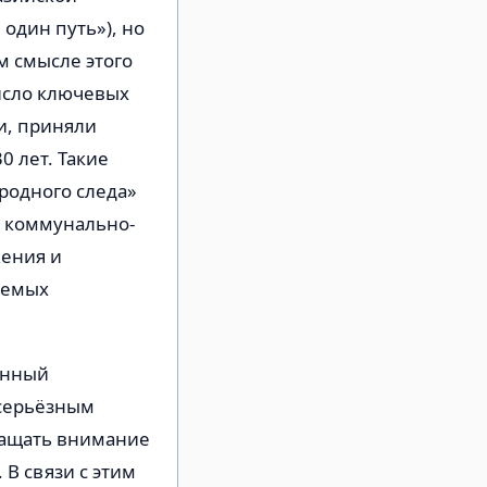
один путь»), но
 смысле этого
исло ключевых
и, приняли
0 лет. Такие
родного следа»
и коммунально-
жения и
яемых
анный
 серьёзным
бращать внимание
В связи с этим