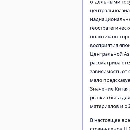
отдельными гос
центральноазиат
наднациональны
геостратегичес
политика которы
восприятия япо
Центральной Аз
рассматриваются
зависимость от 
мало предсказуе
Значение Китая,
рынки сбыта дл
материалов и о
В настоящее вр
стран-членов Ш