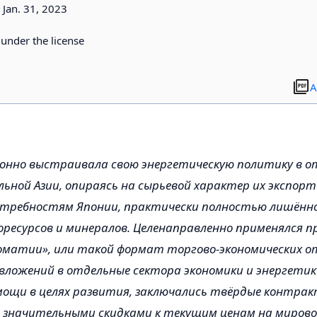
Jan. 31, 2023
d under the license
A
онно выстраивала свою энергетическую политику в о
ьной Азии, опираясь на сырьевой характер их экспорта
отребностям Японии, практически полностью лишённ
оресурсов и минералов. Целенаправленно применялся 
оматии», или такой формат торгово-экономических о
 вложений в отдельные сектора экономики и энергетики
ощи в целях развития, заключались твёрдые контрак
о значительными скидками к текущим ценам на мирово