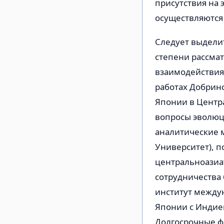
присутствия на 
осуществляются
Следует выдели
степени рассма
взаимодействия 
работах Добринс
Японии в Центр
вопросы эволюц
аналитические 
Университет), 
центральноазиа
сотрудничества 
институт междун
Японии с Индией
Долгосрочные ф