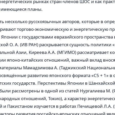
энергетических рынках стран-членов ШОС и как прак
 имеющиеся планы.
ть несколько русскоязычных авторов, которые в опр
тривают торгово-экономическую и энергетическую п
Японии с государствами евразийского пространства в
кой О. А. (ИВ РАН) раскрывается сущность политики 
альной Азии, Киреева А.А. (МГИМО) рассматривает 
ии японо-китайских отношений, важный вклад внося
материалы Мамадзимова А. (Таджикский Националь
посвящённые развитию японского формата «С5 + 1» в
тских государств. Перспективы Японии в Шанхайско
были рассмотрены в одной из статей Нургалиева М. 
ародных отношений, Токио), а характер энергетиче
 и Пакистаном изучается в работах Печищевой Л.А. (
акторы развития российско-японских отношений явл