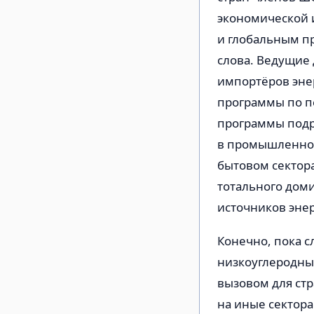
экономической и
и глобальным п
слова. Ведущие
импортёров энер
программы по пе
программы подр
в промышленнос
бытовом сектора
тотального дом
источников энер
Конечно, пока 
низкоуглеродный
вызовом для стр
на иные сектор