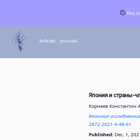
This s
Articles
Journals
Япония и страны-ч
Корнеев Константин 
Японские исследовани
2872-2021-4-48-61
Published:
Dec. 1, 202