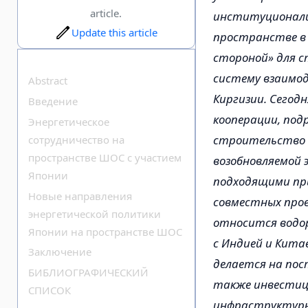
article.
институционали
Update this article
пространстве в 
стороной» для с
систему взаимод
Abstract
Киргизии. Сегод
Введение
кооперации, под
Энергетическое
строительство 
сотрудничество на
пространстве ШОС с участием
возобновляемой 
Японии
подходящими при
Новые направления
совместных прое
энергетической политики
относится водор
Японии на пространстве ШОС
с Индией и Кит
Заключение
делается на пос
БИБЛИОГРАФИЧЕСКИЙ
также инвестици
СПИСОК
инфраструктуры.