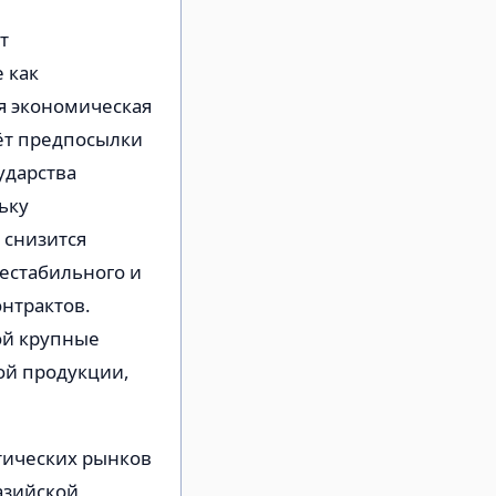
т
 как
я экономическая
аёт предпосылки
ударства
ьку
 снизится
нестабильного и
онтрактов.
ой крупные
ой продукции,
тических рынков
азийской