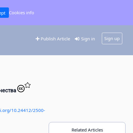
Cookies info
ept
Sign up
Publish Article
Sign in
ичества
oi.org/10.24412/2500-
Related Articles