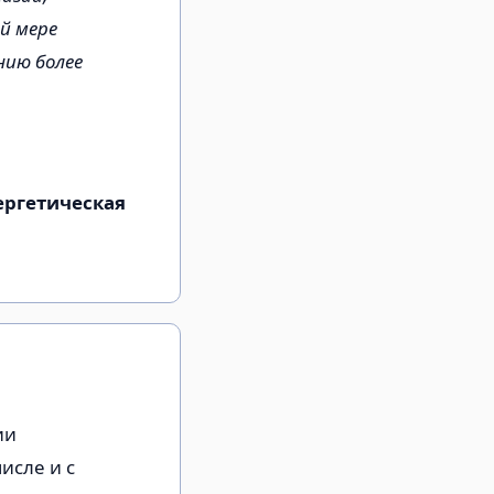
й мере
ию более
ергетическая
ии
исле и с