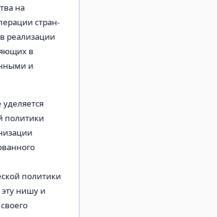
тва на
перации стран-
ов реализации
ляющих в
енными и
 уделяется
й политики
анизации
ованного
еской политики
 эту нишу и
 своего