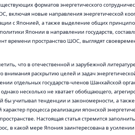
уществующих форматов энергетического сотрудничес
ОС, включая новые направления энергетической коо
ации с Японией, а также выделение общих принцип
 политики Японии в направлении государств, состав
нт времени пространство ШОС, выглядят своеврем
тить, что в отечественной и зарубежной литературе
го внимания раскрытию целей и задач энергетическо
ении отдельных государств-членов Шанхайской орг
 однако несколько не хватает обобщающего, агрегир
й бы учитывал тенденции и закономерности, а также
 характер процесса реализации японской энергетич
пространстве. Настоящая статья стремится заполнить
рос, в какой мере Япония заинтересована в усилении