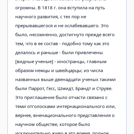
огромны. В 1818 г. она вступила на путь
научного развития, с тех пор не
прерывавшегося и не ослабевавшего. Это
было, несомненно, достигнуто прежде всего
тем, что в ее состав - подобно тому как это
делалось и раньше - были привлечены
[видные ученые] - иностранцы, главным
образом немцы и швейцарцы; из числа
названных выше двенадцати ученых такими
были Паррот, Гесс, Шмидт, Брандт и Струве.
Это приглашение было отчасти связано с
теми отголосками интернационального или,
вернее, вненационального представления о
научном обществе, которое было
исключительно живо в это время, полное