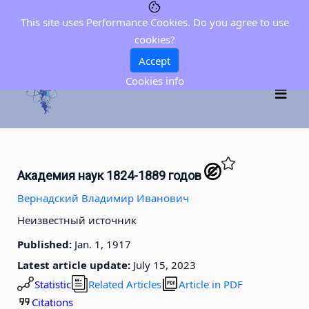
This site uses Performance Cookies. Do you agree to use
cookies?
Accept
Cookies info
Академия наук 1824-1889 годов
Вернадский Владимир Иванович
Неизвестный источник
Published:
Jan. 1, 1917
Latest article update:
July 15, 2023
Statistic
Related Articles
Article in PDF
Citations