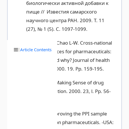
биологически активной добавки к
пище // Известия самарского
научного центра РАН. 2009. Т. 11
(27), № 1 (5). С. 1097-1099.
Danzon P.M., Chao L-W. Cross-national
Article Contents
price differences for pharmaceuticals:
how large, and why? Journal of health
economics. 2000. 19. Pp. 159-195.
Danzon P.M. Making Sense of drug
prices. Regulation. 2000. 23, l. Pp. 56-
63.
Kelly G.G. Improving the PPI sample
for prescription pharmaceuticals. -USA: