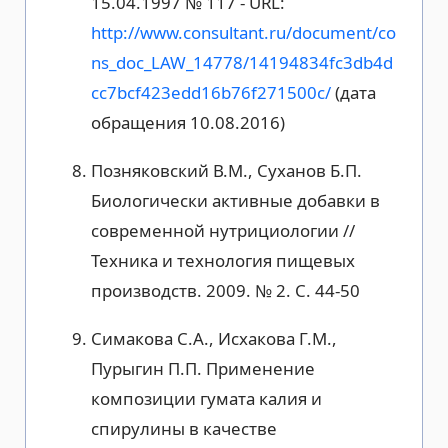
15.04.1997 № 117 - URL:
http://www.consultant.ru/document/co
ns_doc_LAW_14778/14194834fc3db4d
cc7bcf423edd16b76f271500c/
(дата
обращения 10.08.2016)
Позняковский В.М., Суханов Б.П.
Биологически активные добавки в
современной нутрициологии //
Техника и технология пищевых
производств. 2009. № 2. С. 44-50
Симакова С.А., Исхакова Г.М.,
Пурыгин П.П. Применение
композиции гумата калия и
спирулины в качестве