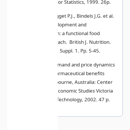
Bureau of Labor Statistics, 1999. 26p.
Koletzko В. Agget P.J., Bindels J.G. et al.
Growth, Development and
Differentiation: a functional food
science approach. British J. Nutrition.
1998. Vol. 80. Suppl. 1. Pp. 5-45.
Sweeny K. Demand and price dynamics
within the pharmaceutical benefits
scheme. Melbourne, Australia: Center
for Strategic Economic Studies Victoria
University of Technology, 2002. 47 p.