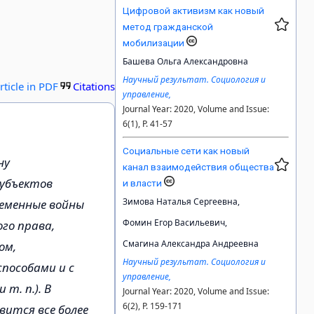
Цифровой активизм как новый
метод гражданской
мобилизации
Башева Ольга Александровна
Научный результат. Социология и
rticle in PDF
Citations
управление,
Journal Year: 2020, Volume and Issue:
6(1), P. 41-57
Социальные сети как новый
ну
канал взаимодействия общества
субъектов
и власти
Зимова Наталья Сергеевна,
ременные войны
Фомин Егор Васильевич,
ого права,
Смагина Александра Андреевна
ом,
Научный результат. Социология и
способами и с
управление,
т. п.). В
Journal Year: 2020, Volume and Issue:
6(2), P. 159-171
ится все более