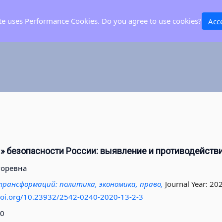
ite uses Performance Cookies. Do you agree to use cookies?
Acc
» безопасности России: выявление и противодейств
горевна
рансформаций: политика, экономика, право,
Journal Year: 20
/doi.org/10.23932/2542-0240-2020-13-2-3
20