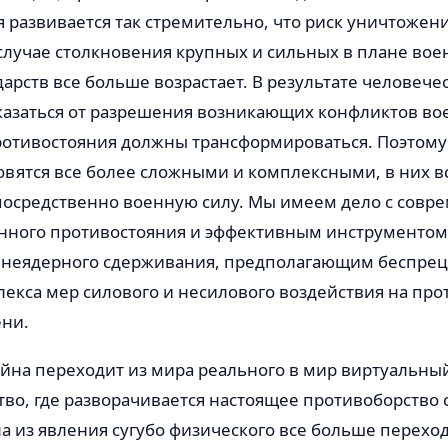
я развивается так стремительно, что риск уничтожени
случае столкновения крупных и сильных в плане вое
арств все больше возрастает. В результате человече
казаться от разрешения возникающих конфликтов во
ротивостояния должны трансформироваться. Поэтом
овятся все более сложными и комплексными, в них в
посредственно военную силу. Мы имеем дело с сов
нного противостояния и эффективным инструментом
о неядерного сдерживания, предполагающим беспре
екса мер силового и несилового воздействия на про
ни.
йна переходит из мира реального в мир виртуальный
во, где разворачивается настоящее противоборство 
на из явления сугубо физического все больше перехо