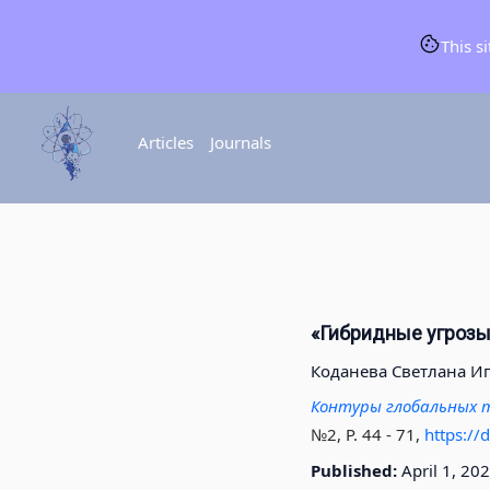
This s
Articles
Journals
«Гибридные угрозы
Коданева Cветлана И
Контуры глобальных т
№2, P. 44 - 71
,
https:/
Published:
April 1, 20