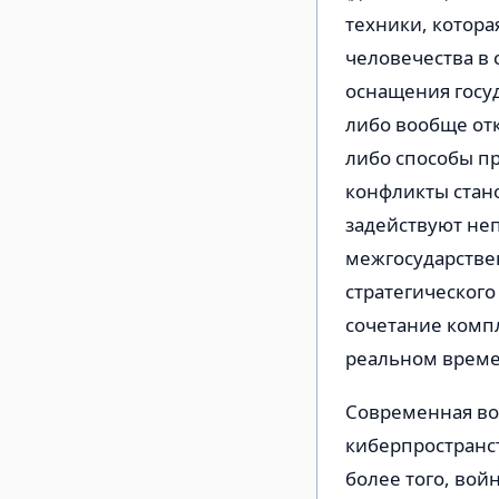
техники, котора
человечества в 
оснащения госуд
либо вообще от
либо способы п
конфликты стан
задействуют не
межгосударстве
стратегическог
сочетание компл
реальном време
Современная во
киберпространст
более того, вой