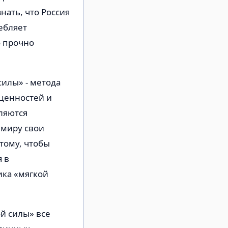
ать, что Россия
ебляет
 прочно
силы» - метода
 ценностей и
ляются
 миру свои
 тому, чтобы
 в
ика «мягкой
й силы» все