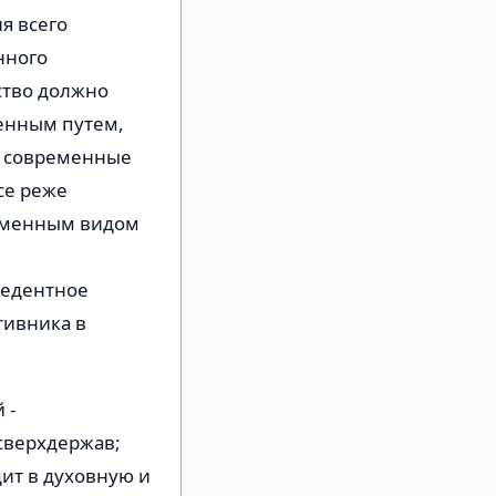
я всего
нного
ство должно
енным путем,
у современные
се реже
ременным видом
цедентное
тивника в
 -
сверхдержав;
дит в духовную и