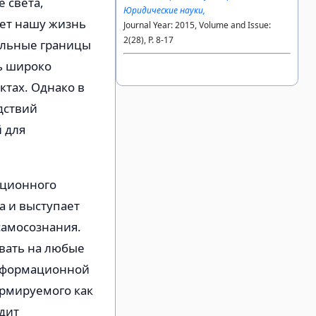
 света,
Юридические науки,
ет нашу жизнь
Journal Year: 2015, Volume and Issue:
2(28), P. 8-17
альные границы
нь широко
ктах. Однако в
дствий
 для
ационного
а и выступает
самосознания.
вать на любые
информационной
ормируемого как
одит