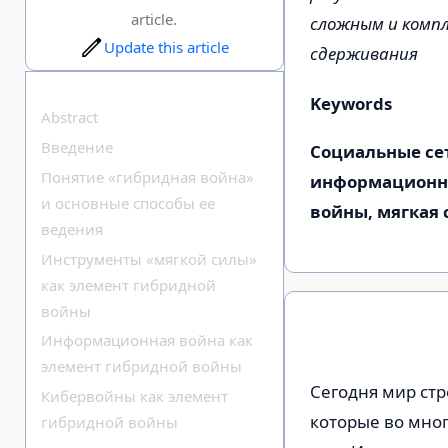
article.
сложным и компл
Update this article
сдерживания
Keywords
Abstract
Введение
Социальные сет
Понятие «гибридная война»
информационна
и основные способы ее
войны, мягкая 
ведения
Инструменты «мягкой силы»
как элемент гибридной
войны
Информационная война как
элемент гибридной войны
Сегодня мир ст
Кибервойны как элемент
которые во мно
гибридной войны