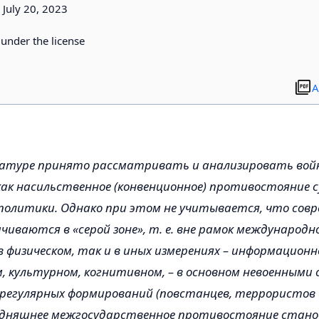
July 20, 2023
d under the license
A
ратуре принято рассматривать и анализировать вой
ак насильственное (конвенционное) противостояние 
олитики. Однако при этом не учитывается, что сов
чиваются в «серой зоне», т. е. вне рамок международн
в физическом, так и в иных измерениях – информационн
, культурном, когнитивном, – в основном невоенными 
регулярных формирований (повстанцев, террористов и 
одняшнее межгосударственное противостояние станов