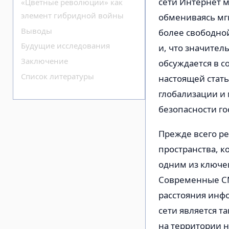
сети Интернет 
«Цветные революции» как
элемент гибридной войны
обмениваясь мг
Выводы
более свободно
Будущие исследования
и, что значител
Заключение
обсуждается в с
Список литературы
настоящей стат
глобализации и
безопасности го
Прежде всего р
пространства, к
одним из ключе
Современные СМ
расстояния инф
сети является т
на территории н