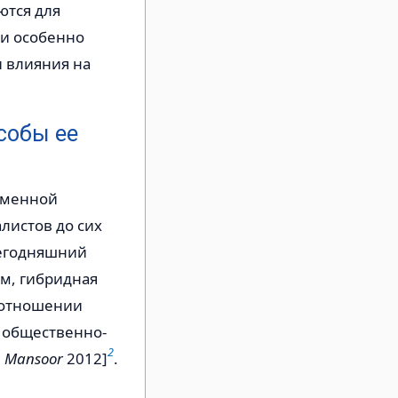
ются для
 и особенно
 влияния на
собы ее
еменной
алистов до сих
сегодняшний
м, гибридная
в отношении
и общественно-
2
, Mansoor
2012]
.