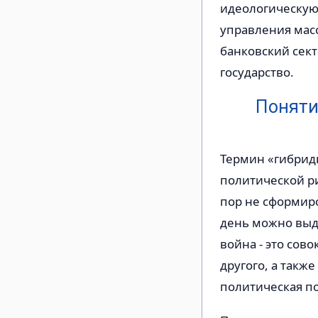
идеологическую 
управления мас
банковский сек
государство.
Поняти
Термин «гибрид
политической ри
пор не сформир
день можно выде
война - это сов
другого, а такж
политическая п