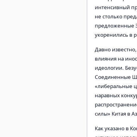
интенсивный пр
не столько пред
предложенные З
укоренились в 
Давно известно,
влияния на инос
идеологии. Безу
Соединенные Шт
«либеральные це
наравных конкур
распространение
силы» Китая в А
Как указано в 