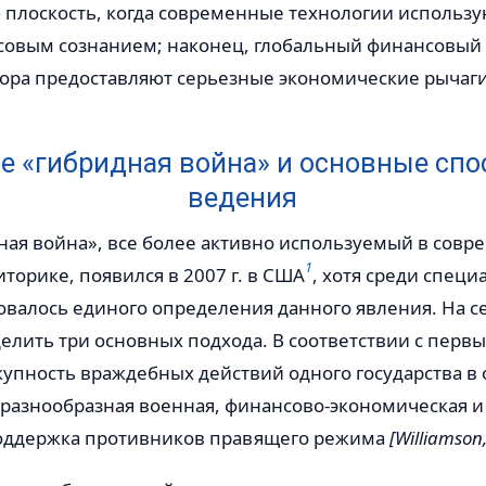
плоскость, когда современные технологии использу
совым сознанием; наконец, глобальный финансовый
тора предоставляют серьезные экономические рычаги
е «гибридная война» и основные спо
ведения
ная война», все более активно используемый в совр
1
торике, появился в 2007 г. в США
, хотя среди специ
овалось единого определения данного явления. На 
лить три основных подхода. В соответствии с первы
окупность враждебных действий одного государства 
е разнообразная военная, финансово-экономическая 
оддержка противников правящего режима
[Williamson