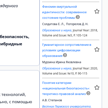
еядерного
Феномен виртуальной
идентичности: современное
состояние проблемы
Солдатова Е. Л.,
Погорелов Д. Н.
Образование и наука,
Journal Year: 2018,
Volume and Issue: №5, P. 105-124
безопасность,
 гибридные
Гуманитарное сопротивление в
условиях цифровизации
образования
Мурзина Ирина Яковлевна
Образование и наука,
Journal Year: 2020,
Volume and Issue: №10, P. 90-115
Понятие категории
«национальная безопасность»:
 технологий,
теоретико-правовой анализ
А.В. Степанов
льно, с помощью
Вестник Пермского университета.