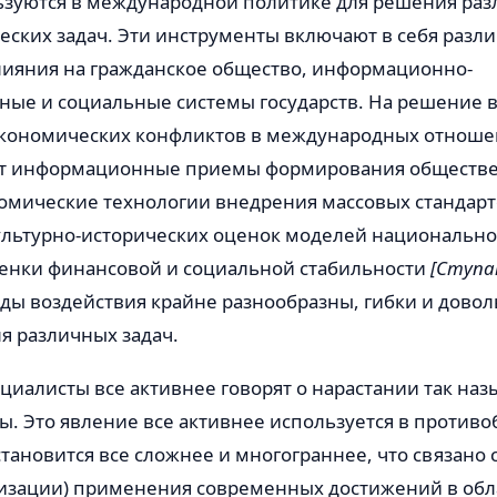
ьзуются в международной политике для решения ра
ских задач. Эти инструменты включают в себя разл
лияния на гражданское общество, информационно-
ые и социальные системы государств. На решение 
экономических конфликтов в международных отноше
ют информационные приемы формирования обществе
омические технологии внедрения массовых стандарт
льтурно-исторических оценок моделей национальног
енки финансовой и социальной стабильности
[Ступа
ды воздействия крайне разнообразны, гибки и довол
я различных задач.
циалисты все активнее говорят о нарастании так на
. Это явление все активнее используется в против
становится все сложнее и многограннее, что связано 
лизации) применения современных достижений в обл