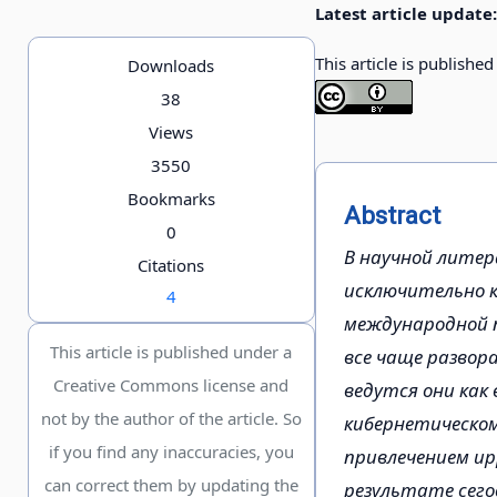
Latest article update:
This article is publishe
Downloads
38
Views
3550
Bookmarks
Abstract
0
В научной лите
Citations
исключительно к
4
международной п
This article is published under a
все чаще развора
Creative Commons license and
ведутся они как 
not by the author of the article. So
кибернетическом
if you find any inaccuracies, you
привлечением ир
can correct them by updating the
результате сег