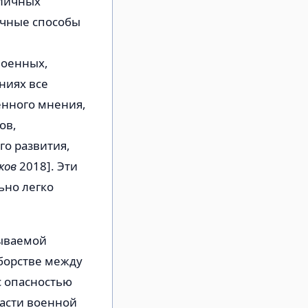
зличных
ичные способы
военных,
ниях все
нного мнения,
ов,
о развития,
ков
2018]. Эти
ьно легко
зываемой
оборстве между
с опасностью
асти военной