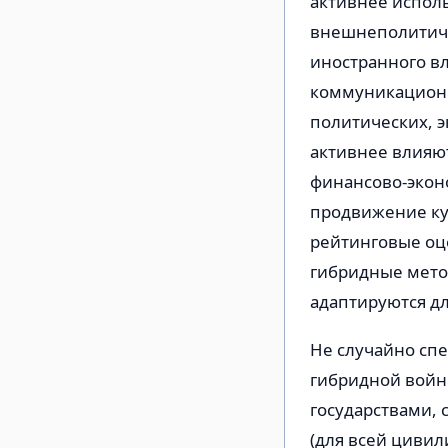
активнее испол
внешнеполитиче
иностранного в
коммуникационн
политических, 
активнее влия
финансово-экон
продвижение ку
рейтинговые оц
гибридные мето
адаптируются дл
Не случайно спе
гибридной войны
государствами, 
(для всей циви