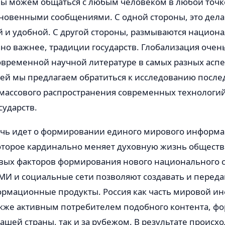
мы можем общаться с любым человеком в любой точке
новенными сообщениями. С одной стороны, это дела
й и удобной. С другой стороны, размываются национ
ьно важнее, традиции государств. Глобализация оче
овременной научной литературе в самых разных аспе
ьей мы предлагаем обратиться к исследованию после
 массового распространения современных технологий
сударств.
ечь идет о формировании единого мирового информ
оторое кардинально меняет духовную жизнь обществ
вых факторов формирования нового национального 
И и социальные сети позволяют создавать и переда
ормационные продукты. Россия как часть мировой 
акже активным потребителем подобного контента, ф
ашей страны, так и за рубежом. В результате происх