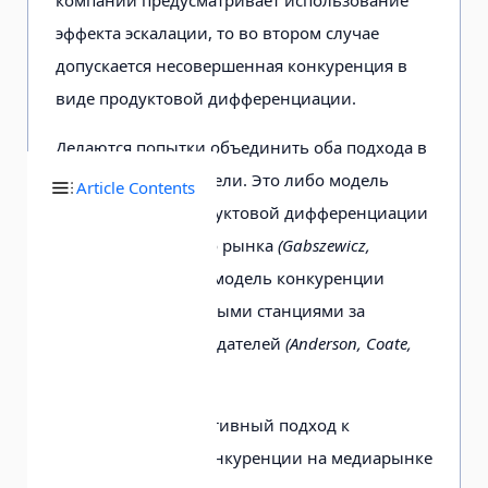
эффекта эскалации, то во втором случае
допускается несовершенная конкуренция в
виде продуктовой дифференциации.
Делаются попытки объединить оба подхода в
рамках единой модели. Это либо модель
Article Contents
вертикальной продуктовой дифференциации
для двухстороннего рынка
(Gabszewicz,
Wauthy, 2014),
либо модель конкуренции
между телевизионными станциями за
зрителей и рекламодателей
(Anderson, Coate,
2005).
Еще один альтернативный подход к
моделированию конкуренции на медиарынке