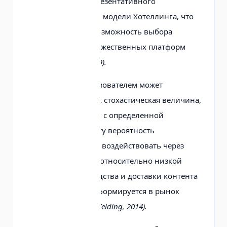
рассматривает репрезентативного
потребителя вместо модели Хотеллинга, что
предусматривает возможность выбора
потребителями множественных платформ
(Kind et al., 2007; 2009).
Выбор канала пользователем может
моделироваться как стохастическая величина,
которая выбирается с определенной
вероятностью. На эту вероятность
телевидение может воздействовать через
контент. Благодаря относительно низкой
стоимости производства и доставки контента
телевидение трансформируется в рынок
олигополии
(Bodil, Keiding, 2014).