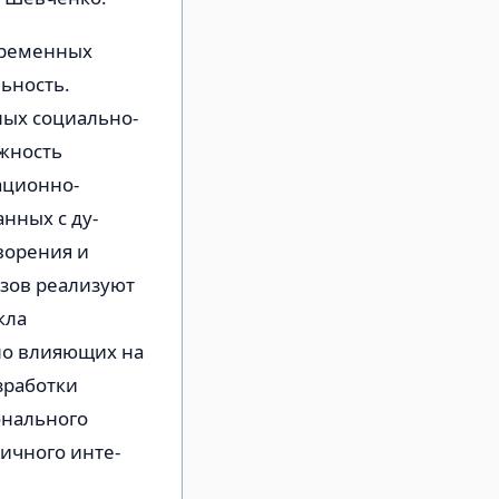
ремен­ных
ьность.
ых социаль­но-
жность
ационно­
нных с ду­
ворения и
узов реализуют
кла
но влияющих на
зработки
онального
ичного инте­