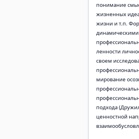
понимание смысл
жизненных идеал
жизни и т.п. Фо
динамическими 
профессиональн
ленности личнос
своем исследов
профессиональн
мирование осоз
профессиональн
профессиональн
подхода (Дружил
ценностной нап
взаимообусловл