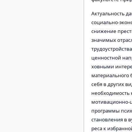
Актуальность д
социально-эконо
снижение прест
значимых отрас
трудоустройств
ценностной напр
ховными интере
материального б
себя в других в
необходимость 
мотивационно-ц
программы псих
становления в в
реса к избранно