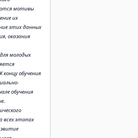
руются мотивы
ение их
ние этих данных
я, оказания
 для молодых
ляется
К концу обучения
иально-
але обучения
е.
ического
а всех этапах
азвитие
ьную