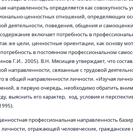
я направленность определяется как совокупность у
ионально-ценностных отношений, определяющих осо
ой деятельности, поведения, общения и самооценки
 содержание вклю­чает потребность в профессионал
 так же цели, ценностные ориентации, как основу мо
и потребность в постоян­ном профессиональном само
инов Г.И.. 2005). В.Н. Мясищев утверждает, что сост
й направленности, свя­занные с трудовой деятельно
 в общей направ­ленности личности. «Изучая личнос
шений, в первую очередь, необходимо обратить вни
ду, выяснить его характер, ход, условия и перспект
1995).
енностная професси­ональная направленность базир
личности, отра­жающей человеческие, гражданские 