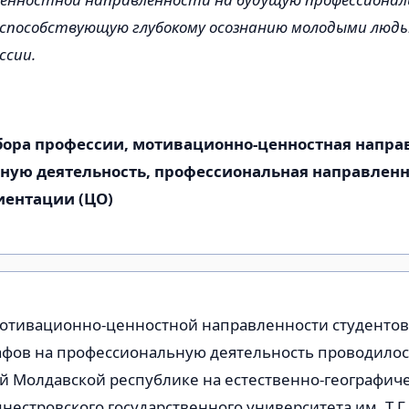
способствующую глубокому осознанию молодыми людьм
ссии.
ора профессии, мотивационно-ценностная направ
ную деятельность, профессиональная направленн
иентации (ЦО)
отивационно­-ценностной направленности студентов 
афов на профессиональную дея­тельность проводилос
й Молдавской республике на есте­ственно-географич
нестровского государственного университета им. Т.Г