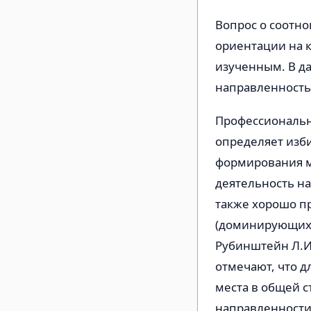
Вопрос о соотн
ориентации на к
изученным. В д
направленность
Профессиональна
определяет изб
формирования м
деятельность на
также хорошо п
(доминирующих мо
Рубинштейн Л.И.
отмечают, что д
места в общей с
направленности