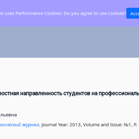
ite uses Performance Cookies. Do you agree to use cookies?
Acc
остная направленность студентов на профессионал
ильевна
огический журнал,
Journal Year: 2013, Volume and Issue: №1, P.
3