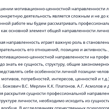
ошении мотивацион­но-ценностной направленности ли
онкретную деятельность является сложным и не до 
анной работе мы будем рассматривать профессионал
 как основной эле­мент общей направленности лично
я направленность играет важную роль в становлени
ирательность его отношений, позицию и активность.
отива­ционно-ценностной направленности на проф
до знать ее сущность, структуру, общие за­кономернос
редставлять себе особенности личной позиции челов
­тивов, потребностей, интересов, ценно­стей и т.д.)
 Божович В.С. Мерлин К.К. Платонов. А.Г. Асмолов и
ля рас­крытия сущности профессиональной на­правлен
трук­туре личности, необходимо исходить из сущност
 вообще. В исследованиях отечественных психо­лого