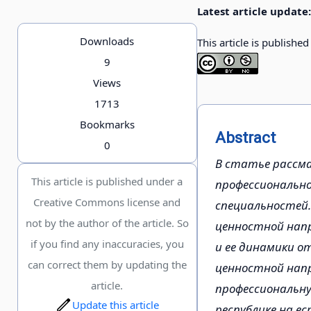
Latest article update:
Downloads
This article is publishe
9
Views
1713
Bookmarks
Abstract
0
В статье рассм
This article is published under a
профессионально
Creative Commons license and
специальностей.
not by the author of the article. So
ценностной нап
if you find any inaccuracies, you
и ее динамики о
can correct them by updating the
ценностной напр
article.
профессиональну
Update this article
республике на е