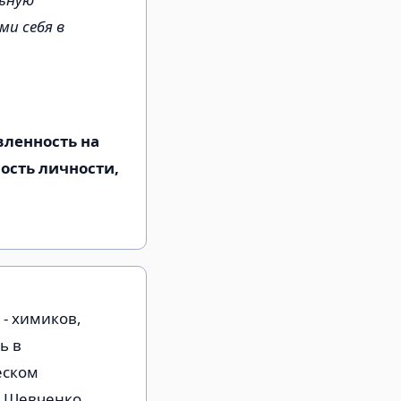
и себя в
ленность на
ость личности,
- химиков,
ь в
еском
. Шевченко.