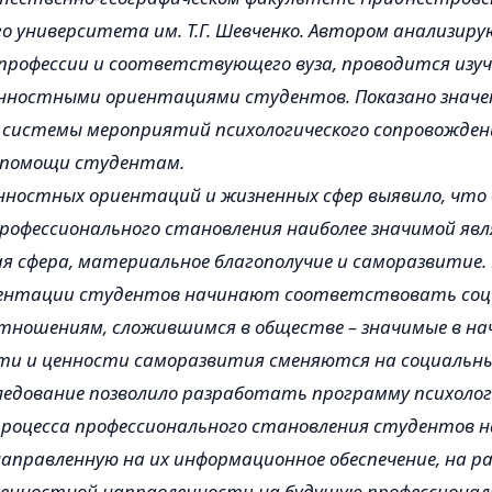
о университета им. Т.Г. Шевченко. Автором анализи
профессии и соответствующего вуза, проводится изуч
енностными ориентациями студентов. Показано значе
 системы мероприятий психологического сопровождени
й помощи студентам.
нностных ориентаций и жизненных сфер выявило, что
профессионального становления наиболее значимой яв
я сфера, материальное благополучие и саморазвитие. 
ентации студентов начинают соответствовать соц
тношениям, сложившимся в обществе – значимые в нач
ти и ценности саморазвития сменяются на социальны
ледование позволило разработать программу психолог
роцесса профессионального становления студентов н
 направленную на их информационное обеспечение, на р
енностной направленности на будущую профессионал