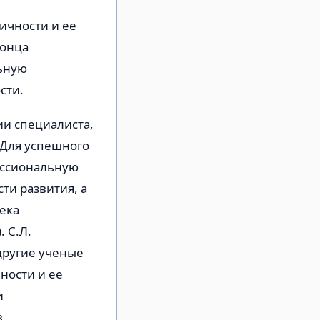
ч­ности и ее
конца
ь­ную
сти.
и спе­циалиста,
 Для успешного
ессиональную
ти развития, а
ека
. С.Л.
 другие ученые
ности и ее
и
в