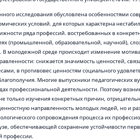
анного исследования обусловлена особенностями сов
мических условий. для которых характерна нестабил
ижности ряда профессий. востребованных в конкретн
лях (промышленной, образовательной, научной), сло
а. В молодежной среде происходит изменение мотив
авленности: снижается значимость ценностей, связа
сами, в противовес цен­ностям социального удовлет
лагополучия. Многие вы­пускники педагогических в
идах профессиональной деятельности. Поэтому возни
не только изучения конкрет­ных причин, отрицатель
енностную направлен­ность молодых людей, но и ра
ологического сопрово­ждения процесса их професси
узе, обеспечивающей со­хранение устойчивости перв
й профессии.