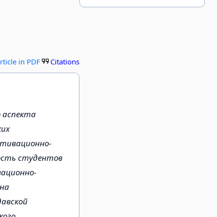
rticle in PDF
Citations
 аспекта
ких
отивационно-
ость студентов
вационно-
 на
давской
кого