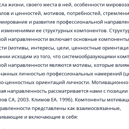
а жизни, своего места в ней, особенности мировоз
ов и ценностей, мо­тивов, потребностей, стремлени
рмирование и разви­тие профессиональной направлен
изменениями ее структурных компонентов. Структу­
ой направленности включает основные компоненты
ти (мотивы, интересы, цели, ценностные ориентации
ании исходим из того, что системообразующими ком
ой направленности яв­ляются мотивы, которые влияю
нанных личностью профессиональных намерений (це
о-ценностных ориента­ций личности. Мотивационно-
ая направленность рассматривается нами с позиции
ов СА, 2003. Климов ЕА. 1996). Компоненты мотиваци
равленности пред­ставлены как взаимосвязанные,
ивающие и включающие в себя: