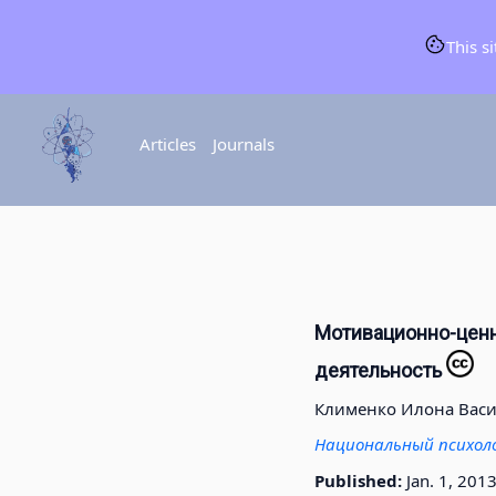
This s
Articles
Journals
Мотивационно-ценн
деятельность
Клименко Илона Вас
Национальный психол
Published:
Jan. 1, 201