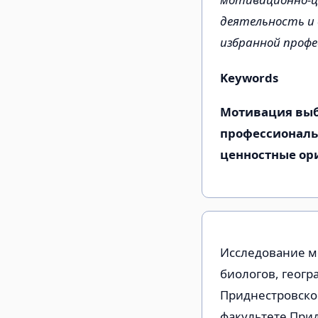
деятельность и 
избранной профе
Keywords
Мотивация выб
профессиональ
ценностные ор
Исследование м
биологов, геогр
Приднестров­ско
факультете Прид