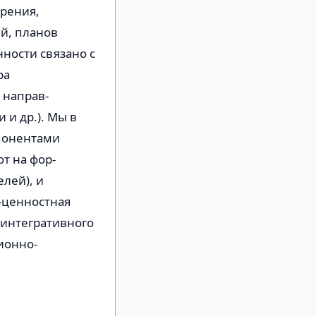
зрения,
й, пла­нов
ности связано с
ра
 направ­
 и др.). Мы в
понентами
т на фор­
лей), и
ценност­ная
 интегративного
­онно-