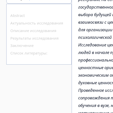
государственног
выбора будущей 
Abstract
взаимосвязи с ц
Актуальность исследования
для организации
Описание исследования
психологическо
Результаты исследования
Исследование це
Заключение
людей в начале 
Список литературы:
профессиональна
ценностные ори
экономическим о
духовные ценнос
Проведенное исс
сопровождения п
обучения в вузе,
мотивационно-ц