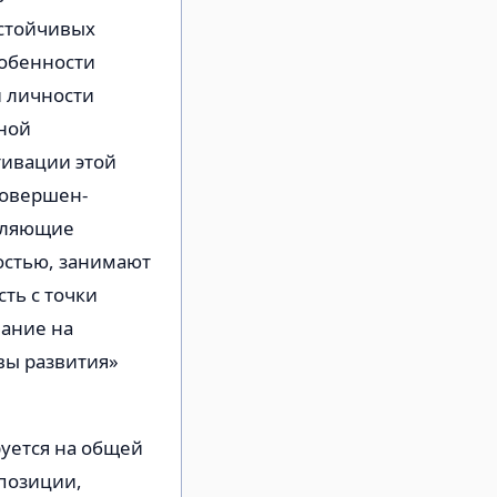
стойчи­вых
бен­ности
 лич­ности
ьной
тивации этой
совершен­
авляющие
стью, зани­мают
ть с точки
мание на
ивы развития»
уется на общей
по­зиции,