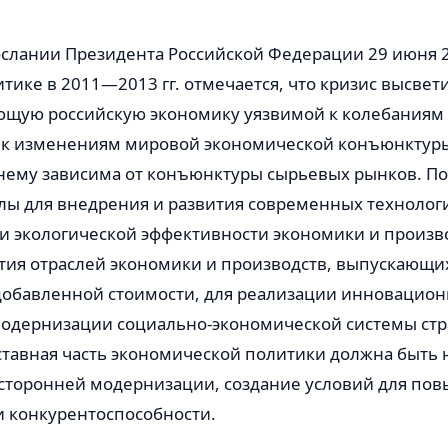
слании Президента Российской Федерации 29 июня 20
ике в 2011—2013 гг. отмечается, что кризис высвет
ющую российскую экономику уязвимой к колебаниям
 к изменениям мировой экономической конъюнктур
нему зависима от конъюнктуры сырьевых рынков. По
улы для внедрения и развития современных техноло
 и экологической эффективности экономики и произ
ития отраслей экономики и производств, выпускающи
добавленной стоимости, для реализации инновацион
модернизации социально-экономической системы ст
ставная часть экономической политики должна быть 
сторонней модернизации, создание условий для по
и конкурентоспособности.