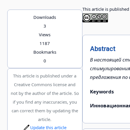
This article is publishe
Downloads
3
Views
1187
Abstract
Bookmarks
В настоящей ста
0
стимулирования
This article is published under a
предложения по 
Creative Commons license and
Keywords
not by the author of the article. So
if you find any inaccuracies, you
Инновационная 
can correct them by updating the
article.
Update this article