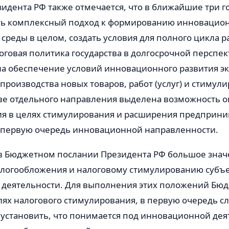
идента РФ также отмечается, что в ближайшие три 
ть комплексный подход к формированию инновацион
реды в целом, создать условия для полного цикла р
говая политика государства в долгосрочной перспе
на обеспечение условий инновационного развития э
роизводства новых товаров, работ (услуг) и стимул
стве отдельного направления выделена возможность 
я в целях стимулирования и расширения предприни
в первую очередь инновационной направленности.
 в Бюджетном послании Президента РФ большое знач
логообложения и налоговому стимулированию субъ
деятельности. Для выполнения этих положений Бю
лях налогового стимулирования, в первую очередь с
 установить, что понимается под инновационной дея