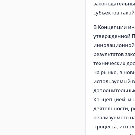
законодательны
субъектов такой
В Концепции ин
утвержденной По
инновационной 
результатов зак
технических до
на рынке, в но
используемый в 
дополнительные 
Концепцией, ин
деятельности, р
реализуемого н
процесса, испо