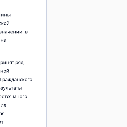
рмины
ской
значении, в
 не
Принят ряд
ьной
я Гражданского
езультаты
еется много
ние
ая
ют