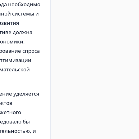
года необходимо
ной системы и
азвития
ктиве должна
кономики:
ирование спроса
оптимизации
мательской
ение уделяется
ектов
джетного
ледовало бы
тельностью, и