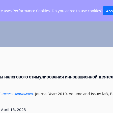
ite uses Performance Cookies. Do you agree to use cookies?
Acc
 налогового стимулирования инновационной деяте
 школы экономики,
Journal Year: 2010, Volume and Issue: №3, P.
0
April 15, 2023