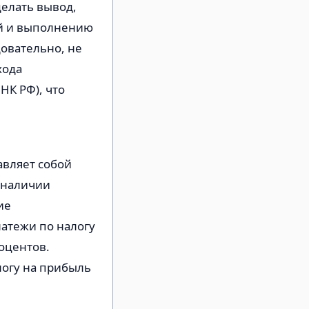
делать вывод,
ий и выполнению
довательно, не
хода
НК РФ), что
авляет собой
 наличии
ие
атежи по налогу
оцентов.
огу на прибыль