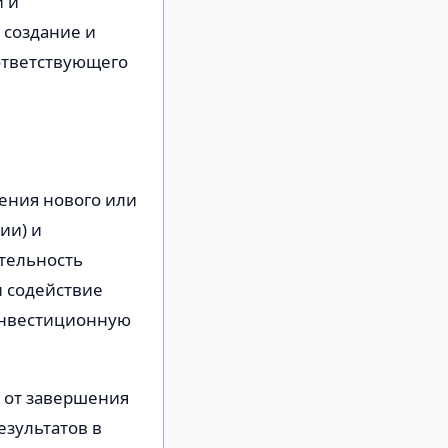
й и
 создание и
ответствующего
й
ения нового или
ии) и
тельность
и содействие
инвестиционную
 от завершения
езультатов в