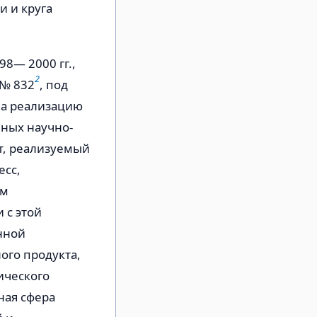
 и круга
8— 2000 гг.,
2
 № 832
, под
на реализацию
иных научно-
т, реализуемый
есс,
им
 с этой
нной
ого продукта,
ического
ная сфера