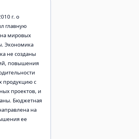
10 г. о
ил главную
 на мировых
ы. Экономика
ка не созданы
гий, повышения
водительности
х продукцию с
ных проектов, и
раны. Бюджетная
направлена на
вышения ее