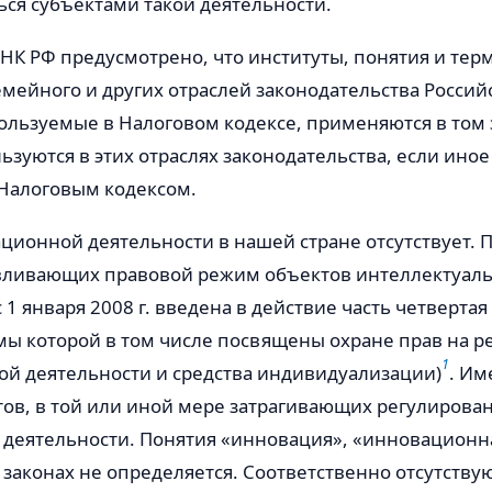
ься субъектами такой деятельности.
1 НК РФ предусмотрено, что институты, понятия и те
емейного и других отраслей законодательства Россий
ользуемые в Налоговом кодексе, применяются в том 
ьзуются в этих отраслях законодательства, если иное
Налоговым кодексом.
ционной деятельности в нашей стране отсутствует. 
авливающих правовой режим объектов интеллектуал
с 1 января 2008 г. введена в действие часть четверта
мы которой в том числе посвящены охране прав на р
1
ой деятельности и средства индивидуализации)
. Им
тов, в той или иной мере затрагивающих регулирова
деятельности. Понятия «инновация», «инновационн
 законах не определяется. Соответственно отсутству