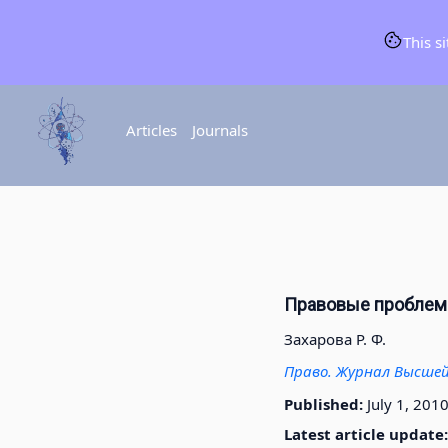
This s
Articles
Journals
Правовые проблемы
Захарова Р. Ф.
Право. Журнал Высшей
Published:
July 1, 201
Latest article update: