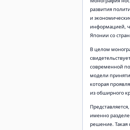
Монография носи
развития полит
и экономически
информацией, ч
Японии со стра
В целом моногр
свидетельствует
современной по
модели принятия
которая проявля
из обширного кр
Представляется,
именно разделен
решение. Такая 