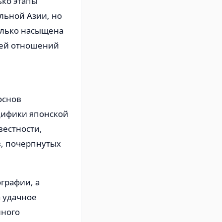
ько этапы
льной Азии, но
олько насыщена
ией отношений
основ
цифики японской
вестности,
в, почерпнутых
графии, а
а удачное
нного