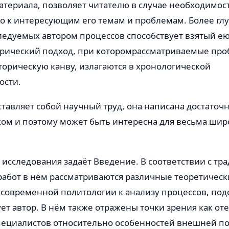
териала, позволяет читателю в случае необходимост
о к интересующим его темам и проблемам. Более гл
едуемых автором процессов способствует взятый е
рический подход, при котором
рассматриваемые пр
торическую канву, излагаются в хронологической
ости.
ставляет собой научный труд, она написана достаточ
ом и поэтому может быть интересна для весьма широ
исследования задаёт Введение. В соответствии с тр
работ в нём рассматриваются различные теоретическ
современной политологии к анализу процессов, под
ет автор. В нём также отражены точки зрения как от
пециалистов относительно особенностей внешней п