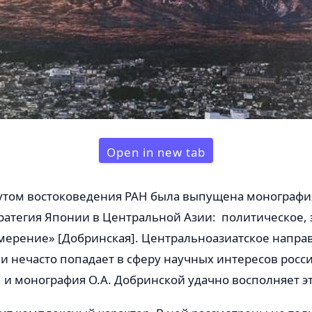
Open in new tab
тутом востоковедения РАН была выпущена монография
ратегия Японии в Центральной Азии: политическое,
змерение» [Добринская]. Центральноазиатское напр
и нечасто попадает в сферу научных интересов росс
 и монография О.А. Добринской удачно восполняет эт