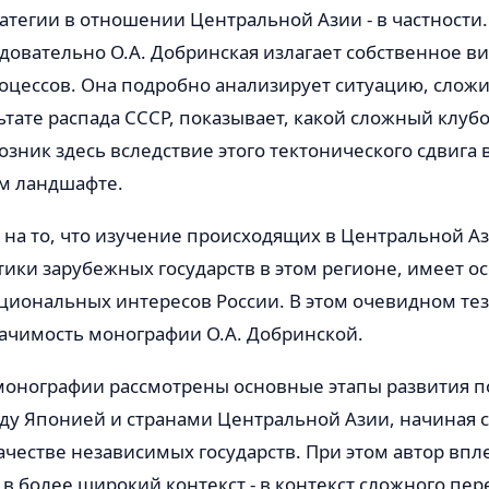
ратегии в отношении Центральной Азии - в частности.
довательно О.А. Добринская излагает собственное в
оцессов. Она подробно анализирует ситуацию, слож
ьтате распада СССР, показывает, какой сложный клуб
зник здесь вследствие этого тектонического сдвига 
м ландшафте.
 на то, что изучение происходящих в Центральной Аз
тики зарубежных государств в этом регионе, имеет о
циональных интересов России. В этом очевидном тез
начимость монографии О.А. Добринской.
 монографии рассмотрены основные этапы развития 
у Японией и странами Центральной Азии, начиная с
ачестве независимых государств. При этом автор впл
в более широкий контекст - в контекст сложного пе