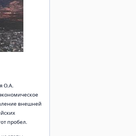
 О.А.
 экономическое
авление внешней
ийских
от пробел.