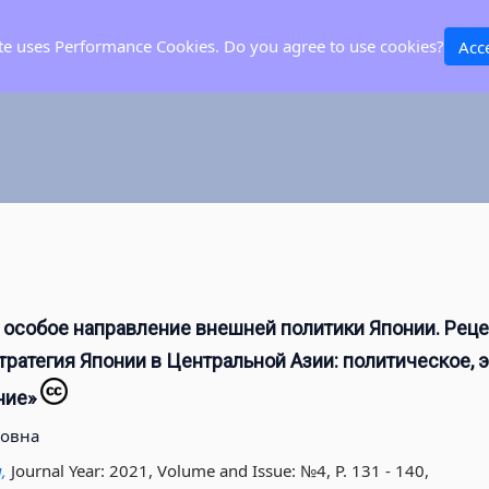
ite uses Performance Cookies. Do you agree to use cookies?
Acc
 особое направление внешней политики Японии. Реце
тратегия Японии в Центральной Азии: политическое, 
ние»
ловна
я,
Journal Year: 2021, Volume and Issue: №4, P. 131 - 140
,