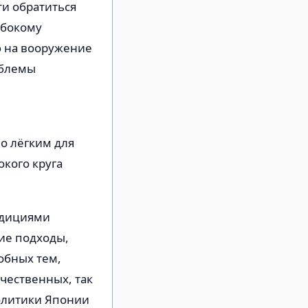
и обратиться
убокому
ю на вооружение
облемы
но лёгким для
кого круга
адициями
ие подходы,
обных тем,
ечественных, так
олитики Японии