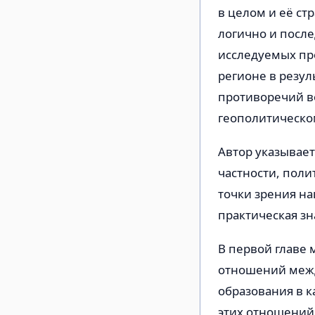
в целом и её ст
логично и после
исследуемых пр
регионе в резул
противоречий во
геополитическо
Автор указывает
частности, поли
точки зрения на
практическая з
В первой главе
отношений межд
образования в к
этих отношений 