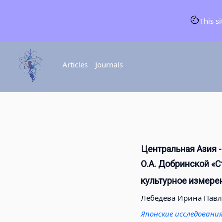
This s
Articles
Journals
Центральная Азия -
О.А. Добринской «С
культурное измере
Лебедева Ирина Пав
Японские исследовани