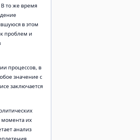
 В то же время
идение
ившуюся в этом
ок проблем и
в
ии процессов, в
собое значение с
исе заключается
политических
 момента их
етает анализ
реплетения