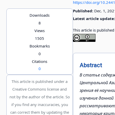
https://doi.org/10.24
Published:
Dec. 1, 202
Downloads
Latest article update:
8
This article is publishe
Views
1505
Bookmarks
0
Citations
Abstract
0
В статье содерж
This article is published under a
Центральной Ази
Creative Commons license and
зрения её научн
not by the author of the article. So
изучение данной
if you find any inaccuracies, you
рассматриваютс
can correct them by updating the
некоторые крити