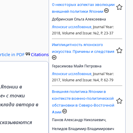
О некоторых аспектах эволюции
внешней политики Японии
Добринская Ольга Алексеевна
Японские исследования,
Journal Year:
2018, Volume and Issue: №2, P. 23-37
Имплицитность японского
искусства. Причины и следствия
rticle in PDF
Citations
Герасимова Майя Петровна
Японские исследования,
Journal Year:
2017, Volume and Issue: №4, P. 62-79
 Японии в
Внешняя политика Японии в
е» с точки
контексте военно-политической
вклада автора в
обстановки в Северо-Восточной
Азии
Панов Александр Николаевич,
ысказываются
Нелидов Владимир Владимирович