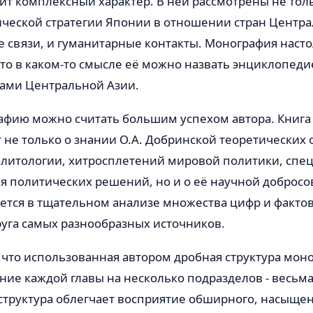
т комплексный характер. В ней рассмотрены не тол
ической стратегии Японии в отношении стран Центра
е связи, и гуманитарные контакты. Монография наст
то в каком-то смысле её можно назвать энциклопед
нами Центральной Азии.
афию можно считать большим успехом автора. Книга
 не только о знании О.А. Добринской теоретических 
литологии, хитросплетений мировой политики, спе
 политических решений, но и о её научной добросо
ется в тщательном анализе множества цифр и факто
уга самых разнообразных источников.
 что использованная автором дробная структура моно
ие каждой главы на несколько подразделов - весьм
структура облегчает восприятие обширного, насыще