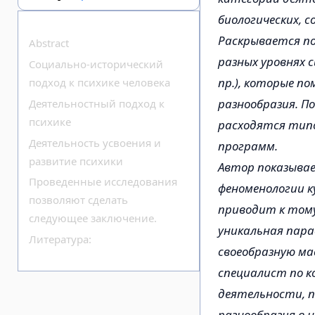
биологических, с
Раскрывается по
Abstract
разных уровнях 
Социально-исторический
пр.), которые п
подход к психике человека
разнообразия. П
Деятельностный подход к
психике
расходятся типо
Деятельность усвоения и
программ.
развитие психики
Автор показыва
Проведенные исследования
феноменологии 
позволяют сделать
приводит к тому
следующее заключение.
уникальная пара
Литература:
своеобразную ма
специалист по к
деятельности, 
разнообразия в 