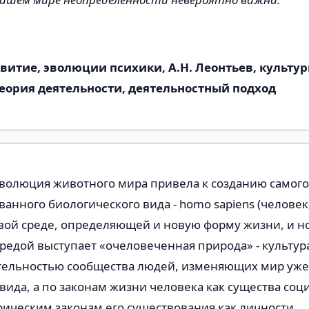
витие, эволюции психики, А.Н. Леонтьев, культур
еория деятельности, деятельностный подход
эволюция животного мира привела к созданию самого
анного биологического вида - homo sapiens (человек
вой среде, определяющей и новую форму жизни, и н
средой выступает «очеловеченная природа» - культур
тельностью сообщества людей, изменяющих мир уже
вида, а по законам жизни человека как существа социа
ическим законам его существования как личности.