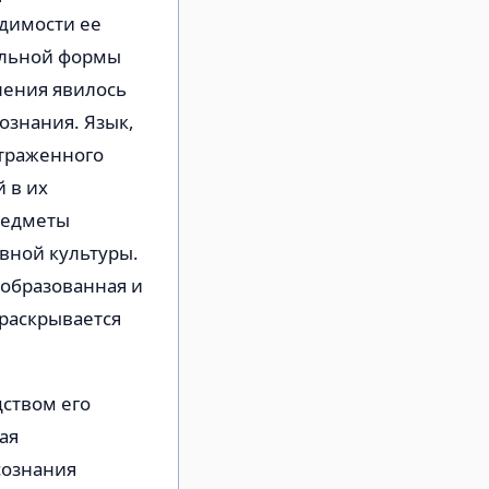
димости ее
альной формы
ления явилось
ознания. Язык,
отраженного
 в их
редметы
вной культуры.
еобразованная и
 раскрывается
дством его
ая
сознания