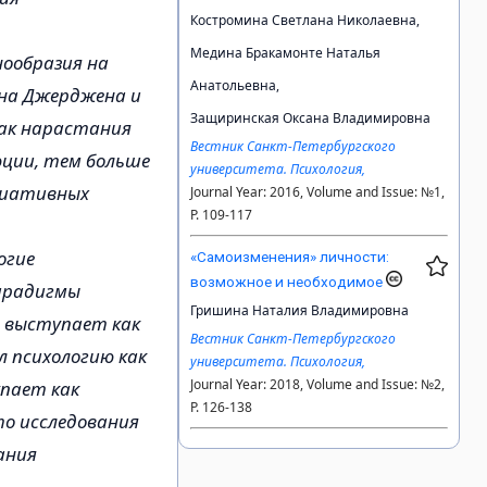
Костромина Светлана Николаевна,
Медина Бракамонте Наталья
нообразия на
Анатольевна,
ина Джерджена и
Защиринская Оксана Владимировна
как нарастания
Вестник Санкт-Петербургского
юции, тем больше
университета. Психология,
риативных
Journal Year: 2016, Volume and Issue: №1,
P. 109-117
огие
«Самоизменения» личности:
возможное и необходимое
арадигмы
Гришина Наталия Владимировна
и выступает как
Вестник Санкт-Петербургского
л психологию как
университета. Психология,
Journal Year: 2018, Volume and Issue: №2,
упает как
P. 126-138
то исследования
ания