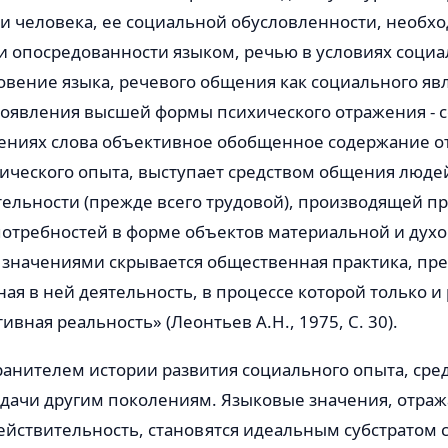
и человека, ее социальной обусловленности, необхо
и опосредованности языком, речью в условиях соци
овение языка, речевого общения как социального яв
оявления высшей формы психического отражения - с
чениях слова объективное обобщенное содержание 
ического опыта, выступает средством общения людей
тельности (прежде всего трудовой), производящей п
отребностей в форме объектов материальной и духо
 значениями скрывается общественная практика, пр
ая в ней деятельность, в процессе которой только и
ивная реальность» (Леонтьев А.Н., 1975, С. 30).
ранителем истории развития социального опыта, сре
едачи другим поколениям. Языковые значения, отраж
ействительность, становятся идеальным субстратом 