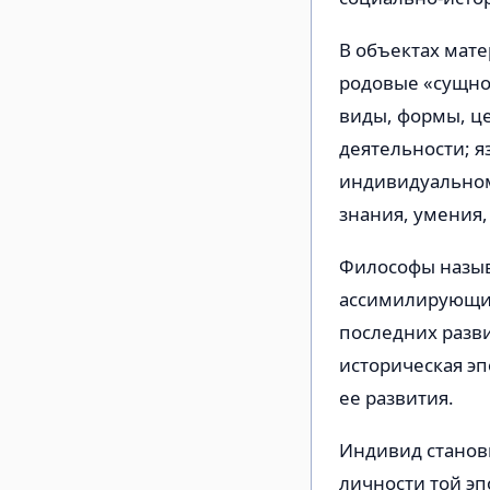
В объектах мат
родовые «сущно
виды, формы, це
деятельности; 
индивидуальном
знания, умения,
Философы назыв
ассимилирующим
последних разви
историческая эп
ее развития.
Индивид станов
личности той эп