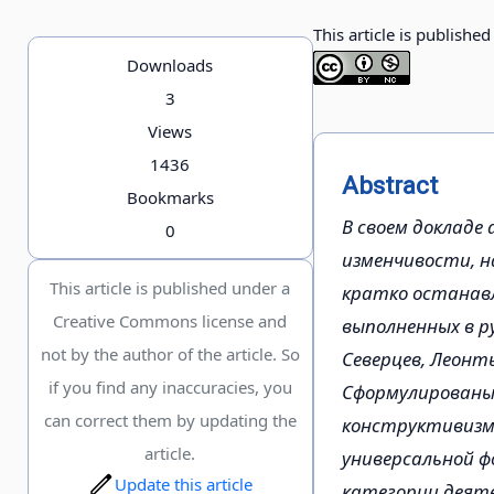
This article is publishe
Downloads
3
Views
1436
Abstract
Bookmarks
В своем докладе
0
изменчивости, н
This article is published under a
кратко останавл
Creative Commons license and
выполненных в р
not by the author of the article. So
Северцев, Леонть
if you find any inaccuracies, you
Cформулированы 
can correct them by updating the
конструктивизма
article.
универсальной ф
Update this article
категории деят