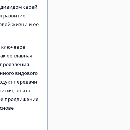
ндивидом своей
и развитие
овой жизни и ее
, ключевое
ак ее главная
е проявления
нного видового
одукт передачи
ития, опыта
ое продвижение
основе