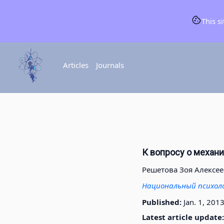
This s
Articles
Journals
К вопросу о механ
Решетова Зоя Алексе
Национальный психол
Published:
Jan. 1, 201
Latest article update: