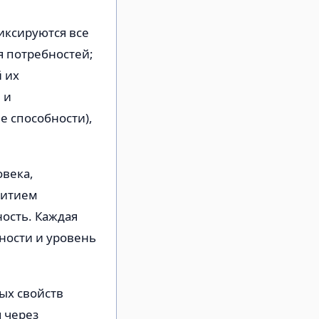
иксируются все
 потребностей;
 их
 и
 способности),
овека,
витием
ность. Каждая
ности и уровень
ых свойств
я через