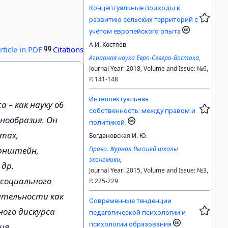
Концептуальные подходы к
развитию сельских территорий с
учётом европейского опыта
А.И. Костяев
rticle in PDF
Citations
Аграрная наука Евро-Северо-Востока,
Journal Year: 2018, Volume and Issue: №6,
P. 141-148
Интеллектуальная
 – как науку об
собственность: между правом и
нообразия. Он
политикой.
отах,
Богдановская И. Ю.
ернштейн,
Право. Журнал Высшей школы
экономики,
 др.
Journal Year: 2015, Volume and Issue: №3,
 социального
P. 225-229
ятельности как
Современные тенденции
ого дискурса
педагогической психологии и
психологии образования
ия