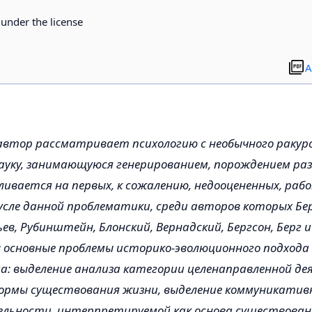
d under the license
A
 автор рассматривает психологию с необычного ракурса
ауку, занимающуюся генерированием, порождением раз
ивается на первых, к сожалению, недооцененных, раб
усле данной проблематики, среди авторов которых Б
ев, Рубинштейн, Блонский, Вернадский, Бергсон, Берг и
основные проблемы историко-эволюционного подхода
: выделение анализа категории целенаправленной де
ормы существования жизни, выделение коммуникативн
ельности, интерпретируемой как основа существован