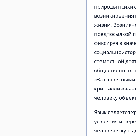
природы психик
возникновения 
жизни. Возникн
предпосылкой п
фиксируя в зна
социальноистор
совместной дея
общественных п
«За словесными
кристаллизованн
человеку объект
Язык является х
усвоения и пер
человеческую д