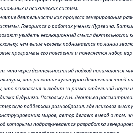
оциальных и психических систем.
нятие деятельности как процесса генерирования раз
системы. Говорится о работах ученых (Гуревича, Батк
омогают увидеть эволюционный смысл деятельности 
оскольку, чем выше человек поднимается по линии эвол
вые программы его поведения и появляется набор ва
ет, что через деятельностный подход понимаются мн
культуры, что развитие культурно-деятельностной п
, что психология выходит за рамки отдельной науки 
дигма будущего. Поскольку А.Н. Леонтьев рассматрива
стерскую поддержки разнообразия, где психолог выст
онструированию миров, автор делает вывод о том, ч
под которыми подразумевается разработка генериров
нашем мире неопределенности невероятно важна.