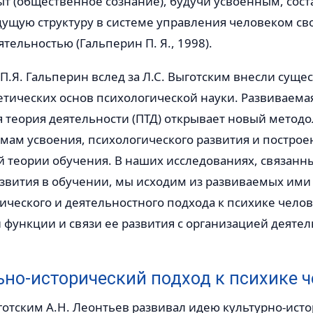
т (общественное сознание), будучи усвоенным, сост
ущую структуру в системе управления человеком св
тельностью (Гальперин П. Я., 1998).
 П.Я. Гальперин вслед за Л.С. Выготским внесли сущ
етических основ психологической науки. Развиваема
 теория деятельности (ПТД) открывает новый метод
мам усвоения, психологического развития и построе
й теории обучения. В наших исследованиях, связанн
звития в обучении, мы исходим из развиваемых ими
ческого и деятельностного подхода к психике челов
функции и связи ее развития с организацией деятел
но-исторический подход к психике 
ыготским А.Н. Леонтьев развивал идею культурно-ист