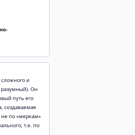
но-
 сложного и
 разумный). Он
овый путь его
а, создаваемая
 не по «меркам»
льного, т.е. по