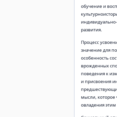
обучение и вос
культурноистор
индивидуально-
развития.
Процесс усвоен
значение для по
особенность сос
врожденных спо
поведения к из
и присвоения и
предшествующих
мысли, которое 
овладения этим 