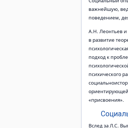
Социальный опы
важнейшую, вед
поведением, дея
А.Н. Леонтьев и
в развитие теор
психологическая
подход к пробле
психологическо
психического ра
социальноистори
ориентирующей 
«присвоения».
Социаль
Вслед за Л.С. В