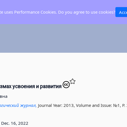
ite uses Performance Cookies. Do you agree to use cookies?
Acc
измах усвоения и развития
евна
огический журнал,
Journal Year: 2013, Volume and Issue: №1, P. 
3
Dec. 16, 2022