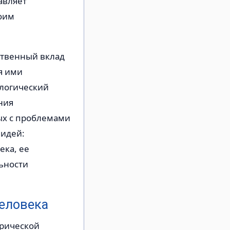
авляет
оим
ественный вклад
я ими
ологический
ния
ых с проблемами
 идей:
ека, ее
ьности
человека
орической