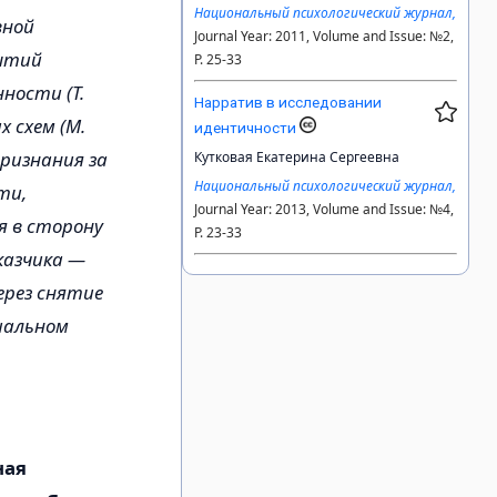
Национальный психологический журнал,
вной
Journal Year: 2011, Volume and Issue: №2,
бытий
P. 25-33
ности (Т.
Нарратив в исследовании
 схем (М.
идентичности
ризнания за
Кутковая Екатерина Сергеевна
Национальный психологический журнал,
ти,
Journal Year: 2013, Volume and Issue: №4,
я в сторону
P. 23-33
казчика —
ерез снятие
иальном
ная