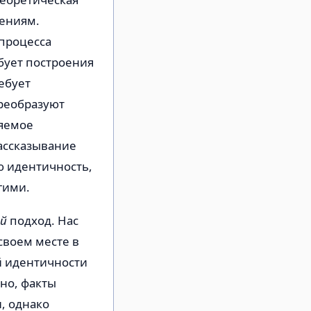
ениям.
 процесса
бует построения
ебует
реобразуют
ляемое
ассказывание
ю идентичность,
гими.
ий
подход. Нас
своем месте в
й идентичности
вно, факты
, однако