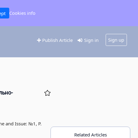
Cookies info
ept
Sign up
Publish Article
Sign in
льно-
me and Issue: №1, P.
Related Articles