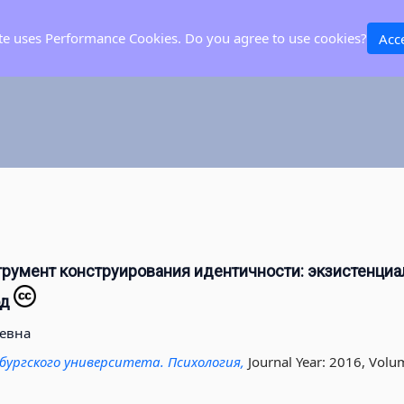
ite uses Performance Cookies. Do you agree to use cookies?
Acc
трумент конструирования идентичности: экзистенциа
од
евна
ургского университета. Психология,
Journal Year: 2016, Volu