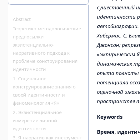
существенный и
идентичности р
Abstract
автобиографии. 
Теоретико-методологические
Хабермас, С. Бл
предпосылки
Джонсон) репре
экзистенциально-
нарративного подхода к
«эмпирическим Я
проблеме конструирования
динамических тр
идентичности
опыта полноты п
1. Социальное
потенциала осоз
конструирование знания о
оценочной шкалы
своей идентичности и
пространстве по
феноменология «Я».
2. Экзистенциальное
Keywords
измерение личной
идентичности
Время, идентич
3. Я-нарратив как инструмент