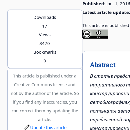
Published:
Jan. 1, 201
Latest article update:
Downloads
This article is publishe
17
Views
3470
Bookmarks
0
Abstract
В статье предс
This article is published under a
нарративного по
Creative Commons license and
конструирования
not by the author of the article. So
автобиографиях;
if you find any inaccuracies, you
потенциал автоб
can correct them by updating the
определенной н
article.
Update this article
конструирование 