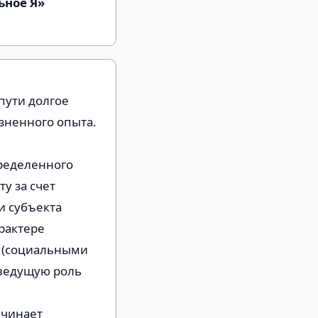
ьное Я»
пути долгое
зненного опыта.
ределенного
у за счет
и субъекта
рактере
и (социальными
 ведущую роль
ачинает