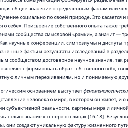
ющая общее значение определенным фактам или явл
учение социально по своей природе. Это касается и
я о себе». Присвоение собственного опыта также тре
енами сообщества смысловой «рамки», а значит — тр
Как научные конференции, симпозиумы и диспуты п
озненные факты и результаты исследований в разде
ым сообществом достоверное научное знание, так р
позволяет сформировать образ собственного «Я», сво
ватную личным переживаниям, но и понимаемую дру
огическим основанием выступает
феноменологическ
ставление человека о мире, в котором он живет, и о 
ии субъективной реальности, картины мира и лично
ь только знание «от первого лица» [16-18]. Безусло
ы, они создают уникальную фактуру жизненного пути