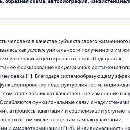
ь, образная схема, автобиография, «экзистенциал
ь человека в качестве субъекта своего жизненного 
ивалась как
условие
уникальности полученного им жи
дним из первых акцентировал в своих «Подступах к
ти» ее формирование как
результат
достижения оп
и человека [1]. Благодаря системообразующему эффект
 функционирования подструктур личности, индивида 
 этом этапе возникают качественные изменения в ха
 Ослабляются функциональные связи с надсистемам
ми), а процессы адаптации и социализации уступают
вности (в том числе процессам самоактуализации,
ии и самодетерминации) [1-4]. Индивидуальность н