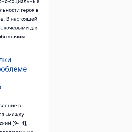
урно-социальные
льности героя в
в. В настоящей
и ключевыми для
 обозначим
лки
роблеме
и
вление о
ся «между
ский [9-14],
теоретическая