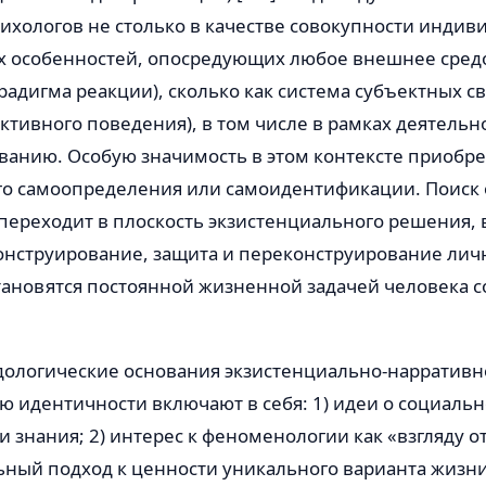
ихологов не столько в качестве совокупности индив
х особенностей, опосредующих любое внешнее сред
радигма реакции), сколько как система субъектных с
ктивного поведения), в том числе в рамках деятельн
ванию. Особую значимость в этом контексте приобр
о самоопределения или самоидентификации. Поиск 
 переходит в плоскость экзистенциального решения, 
Конструирование, защита и переконструирование лич
тановятся постоянной жизненной задачей человека 
дологические основания экзистенциально-нарративно
 идентичности включают в себя: 1) идеи о социаль
 знания; 2) интерес к феноменологии как «взгляду от
ьный подход к ценности уникального варианта жизн