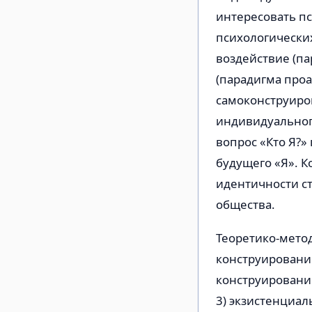
интересовать пс
психологически
воздействие (па
(парадигма проа
самоконструиро
индивидуальног
вопрос «Кто Я?»
будущего «Я». 
идентичности с
общества.
Теоретико-мето
конструированию
конструировании
3) экзистенциал