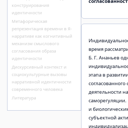
согласованност
конструирования
идентичности
Метафорическая
репрезентация времени в Я-
нарративе как когнитивный
Индивидуальност
механизм смыслового
время рассматр
согласования образа
Б. Г. Ананьев о
идентичности
индивидуальнос
Дискурсивный контекст и
социокультурные вызовы
этапа в развити
нарративной идентичности
согласованного
современного человека
деятельности на
Литература
саморегуляции.
и биологически
субъектной акти
индивидуализац