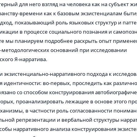
терный для него взгляд на человека как на субъект ж
ранству-времени как к базовым экзистенциалам бытия
дход, показывающий роль языковых структур и патте
икации в процессе социального познания и самопозн
те мы планируем подробнее раскрыть опыт примене
-методологических оснований при исследовании
кого Я-нарратива.
и экзистенциально-нарративного подхода к исследо
я идентичности: во-первых, проследить как различ
вязано со способом конструирования автобиографиче
торых, проанализировать лежащие в основе этого пр
ханизмы, в частности роль согласованности пониман
ьной репрезентации и вербальной структуры наррати
собы нарративного анализа конструирования экзист