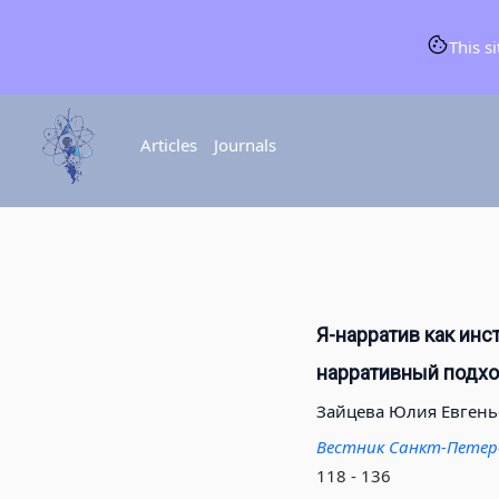
This s
Articles
Journals
Я-нарратив как инс
нарративный подх
Зайцева Юлия Евгень
Вестник Санкт-Петерб
118 - 136