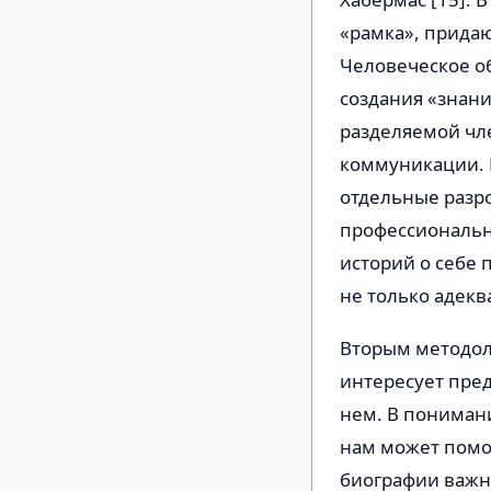
«рамка», прида
Человеческое об
создания «знани
разделяемой чл
коммуникации. 
отдельные разр
профессиональн
историй о себе 
не только адек
Вторым методол
интересует пред
нем. В пониман
нам может помоч
биографии важн