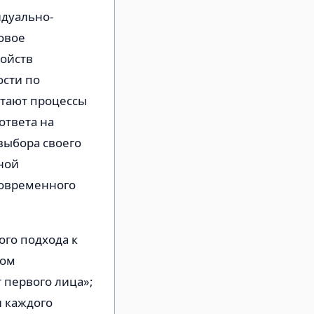
идуально-
овое
войств
ости по
етают процессы
ответа на
выбора своего
ной
современного
го подхода к
ном
 первого лица»;
и каждого