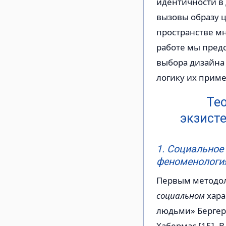
идентичности в 
вызовы образу 
пространстве м
работе мы пред
выбора дизайна
логику их прим
Те
экзист
1. Социальное
феноменология
Первым методол
социальном
хара
людьми» Бергер, 
Хабермас [15]. 