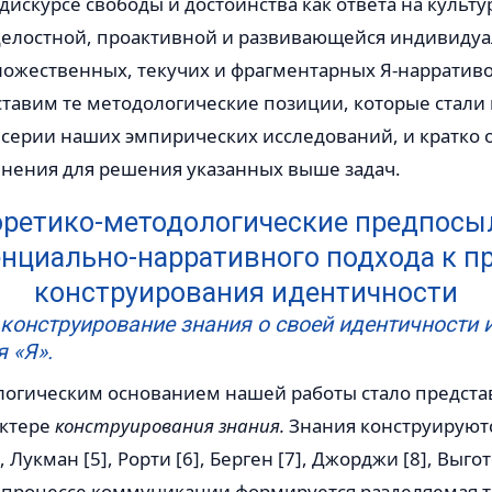
дискурсе свободы и достоинства как ответа на культ
целостной, проактивной и развивающейся индивидуа
ножественных, текучих и фрагментарных Я-нарративо
ставим те методологические позиции, которые стал
 серии наших эмпирических исследований, и кратко
енения для решения указанных выше задач.
оретико-методологические предпосы
енциально-нарративного подхода к п
конструирования идентичности
 конструирование знания о своей идентичности 
 «Я».
огическим основанием нашей работы стало предста
ктере
конструирования знания.
Знания конструируют
Лукман [5], Рорти [6], Берген [7], Джорджи [8], Выгот
В процессе коммуникации формируется разделяемая 