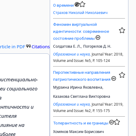
О времени
Страхов Николай Николаевич
Феномен виртуальной
идентичности: современное
состояние проблемы
rticle in PDF
Citations
Солдатова Е. Л.,
Погорелов Д. Н.
Образование и наука,
Journal Year: 2018,
Volume and Issue: №5, P. 105-124
Перспективные направления
зистенциально-
патриотического воспитания
Мурзина Ирина Яковлевна,
еи социального
Казакова Светлана Викторовна
в
Образование и наука,
Journal Year: 2019,
дентичности и
Volume and Issue: №2, P. 155-175
осителя
Толерантность и ее границы
лияние на
Хомяков Максим Борисович
иболее