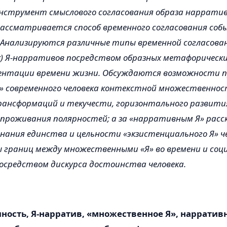
нструмент смыслового согласования образа наррати
ассматривается способ временного согласования со
Анализируются различные типы временной согласован
ак) Я-нарративов посредством образных метафорических
зентации времени жизни. Обсуждаются возможности п
» современного человека контекстной множественнос
ансформаций и текучести, горизонтального развити
роживания полярностей; а за «нарративным Я» расс
нания единства и цельности «экзистенциального Я» ч
 границ между множественными «Я» во времени и соц
средством дискурса достоинства человека.
ность, Я-нарратив, «множественное Я», нарратив