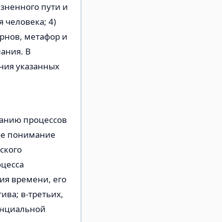
изненного пути и
 человека; 4)
рнов, метафор и
ания. В
ния указанных
ванию процессов
ное понимание
ского
оцесса
ия времени, его
ва; в-третьих,
енциальной