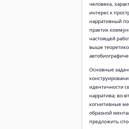
человека, харак
интерес к прост
нарративный по
практик коммун
настоящей рабо
выше теоретико
автобиографичес
Основные задач
конструировани
идентичности с
нарратива; во-в
когнитивные ме
образной ментал
предложить спо