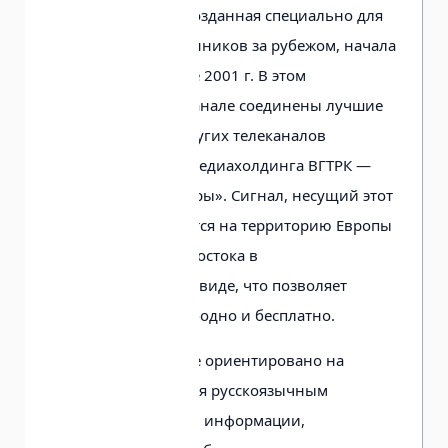
«РТР — Планета», созданная специально для
наших соотечественников за рубежом, начала
свою работу в июле 2001 г. В этом
спутниковом телеканале соединены лучшие
программы двух других телеканалов
государственного медиахолдинга ВГТРК —
«России» и «Культуры». Сигнал, несущий этот
телеканал, передается на территорию Европы
и стран Ближнего Востока в
незакодированном виде, что позволяет
принимать его свободно и бесплатно.
Третье направление ориентировано на
оказание содействия русскоязычным
средствам массовой информации,