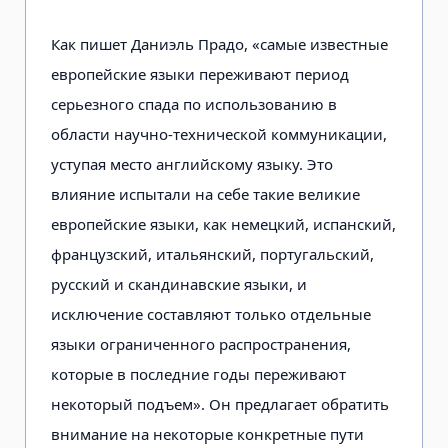
Прочие
13,44
22,20
23,68
25,97
29,6
Как пишет Даниэль Прадо, «самые известные
европейские языки переживают период
серьезного спада по использованию в
области научно-технической коммуникации,
уступая место английскому языку. Это
влияние испытали на себе такие великие
европейские языки, как немецкий, испанский,
французский, итальянский, португальский,
русский и скандинавские языки, и
исключение составляют только отдельные
языки ограниченного распространения,
которые в последние годы переживают
некоторый подъем». Он предлагает обратить
внимание на некоторые конкретные пути