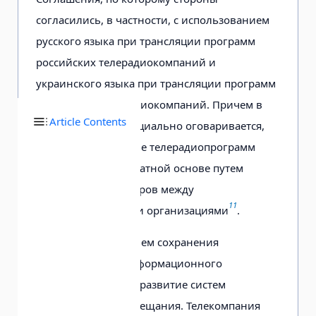
согласились, в частности, с использованием
русского языка при трансляции программ
российских телерадиокомпаний и
украинского языка при трансляции программ
украинских телерадиокомпаний. Причем в
Article Contents
этом документе специально оговаривается,
что распространение телерадиопрограмм
производится на платной основе путем
заключения договоров между
11
заинтересованными организациями
.
Другим направлением сохранения
русскоязычного информационного
пространства стало развитие систем
спутникового телевещания. Телекомпания