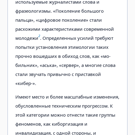
используемые журналистами слова и
фразеологизмы. «Поколение большого
пальца», «цифровое поколе­ние» стали
расхожими характеристи­ками современной
2
молодежи
. Опре­деленных усилий требуют
попытки установления этимологии таких
проч­но вошедших в обиход слов, как «мо­
бильник», «аська», «сервер», а многие слова
стали звучать привычно с при­ставкой
«кибер-».
Имеют место и более масштабные изменения,
обусловленные техничес­ким прогрессом. К
этой категории можно отнести такие группы
феноме­нов, как киборгизация и
инвалидизация, с одной стороны, и