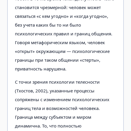
становится чрезмерной: человек может
связаться «с кем угодно» и «ко­гда угодно»,
без учета каких бы то ни было
психологических правил и гра­ниц общения.
Говоря метафоричес­ким языком, человек
«открыт» окру­жающим — психологические
границы при таком общении «стерты»,
приват­ность нарушена.
С точки зрения психологии теле­сности
(Тхостов, 2002), указанные процессы
сопряжены с изменением психологических
границ тела и воз­можностей человека.
Граница между субъектом и миром
динамична. То, что полностью