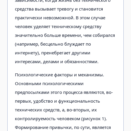
средства вызывает трево­гу и становится
практически невозмож­ной. В этом случае
человек уделяет тех­ническому средству
значительно боль­ше времени, чем собирался
(например, бесцельно блуждает по
интернету), пренебрегает другими
интересами, де­лами и обязанностями.
Психологические факторы и меха­низмы.
Основными психологически­ми
предпосылками этого процесса являются, во-
первых, удобство и фун­кциональность
технических средств, а, во-вторых, их
контролируемость человеком (рисунок 1).
Формирова­ние привычки, по сути, является