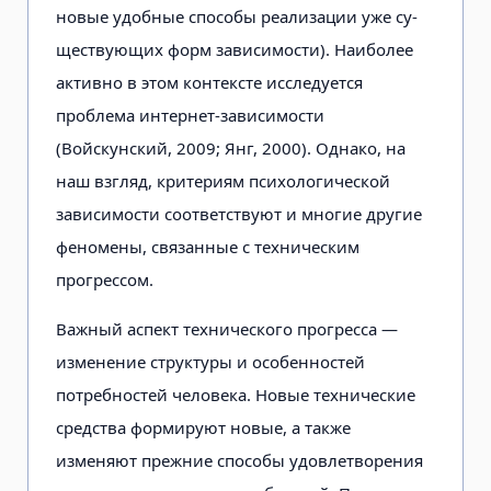
новые удобные способы реализации уже су­
ществующих форм зависимости). Наи­более
активно в этом контексте иссле­дуется
проблема интернет-зависимос­ти
(Войскунский, 2009; Янг, 2000). Однако, на
наш взгляд, критериям пси­хологической
зависимости соответ­ствуют и многие другие
феномены, связанные с техническим
прогрессом.
Важный аспект технического про­гресса —
изменение структуры и осо­бенностей
потребностей человека. Новые технические
средства форми­руют новые, а также
изменяют пре­жние способы удовлетворения