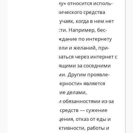
«чрезмерному» относится исполь­
зование технического средства
даже в тех случаях, когда в нем нет
необходимости. Например, бес­
цельное блуждание по интернету
без особой цели и желаний, при­
вычка здороваться через интернет с
людьми, сидящими за соседними
компьютерами. Другим проявле­
нием «чрезмерности» является
пренебрегание делами,
интересами и обязанностями из-за
технических средств — сужение
времени обще­ния, отказ от еды и
сна, другой ак­тивности, работы и