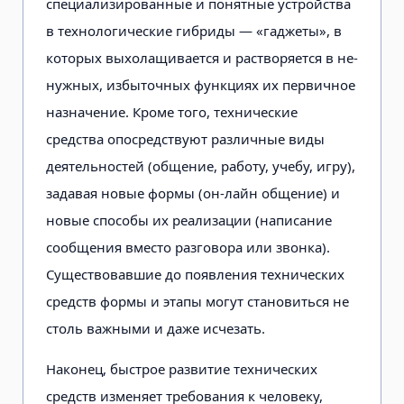
специализированные и понятные устройства
в технологичес­кие гибриды — «гаджеты», в
которых выхолащивается и растворяется в не­
нужных, избыточных функциях их первичное
назначение. Кроме того, технические
средства опосредствуют различные виды
деятельностей (обще­ние, работу, учебу, игру),
задавая но­вые формы (он-лайн общение) и
но­вые способы их реализации (написа­ние
сообщения вместо разговора или звонка).
Существовавшие до появле­ния технических
средств формы и эта­пы могут становиться не
столь важны­ми и даже исчезать.
Наконец, быстрое развитие техни­ческих
средств изменяет требования к человеку,