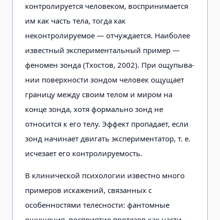
контролируется челове­ком, воспринимается
им как часть тела, тогда как
неконтролируемое — отчуждается. Наиболее
известный эк­спериментальный пример —
феномен зонда (Тхостов, 2002). При ощупыва­
нии поверхности зондом человек ощущает
границу между своим телом и миром на
конце зонда, хотя формаль­но зонд не
относится к его телу. Эф­фект пропадает, если
зонд начинает двигать экспериментатор, т. е.
исчеза­ет его контролируемость.
В клинической психологии извес­тно много
примеров искажений, свя­занных с
особенностями телесности: фантомные
ощущения, восприятие протезов как части