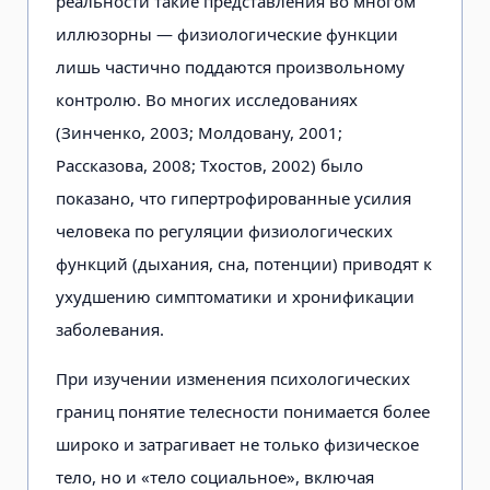
реальности такие представления во многом
иллюзорны — физиологичес­кие функции
лишь частично поддают­ся произвольному
контролю. Во мно­гих исследованиях
(Зинченко, 2003; Молдовану, 2001;
Рассказова, 2008; Тхостов, 2002) было
показано, что ги­пертрофированные усилия
человека по регуляции физиологических
функ­ций (дыхания, сна, потенции) приво­дят к
ухудшению симптоматики и хронификации
заболевания.
При изучении изменения психоло­гических
границ понятие телесности понимается более
широко и затраги­вает не только физическое
тело, но и «тело социальное», включая