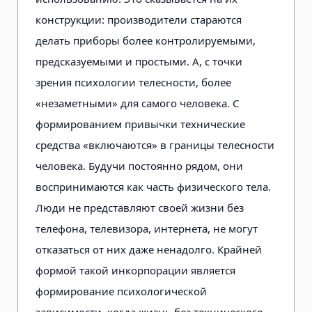
конструкции: производители старают­ся
делать приборы более контролиру­емыми,
предсказуемыми и простыми. А, с точки
зрения психологии телесно­сти, более
«незаметными» для самого человека. С
формированием привыч­ки технические
средства «включают­ся» в границы телесности
человека. Будучи постоянно рядом, они
воспринимаются как часть физического тела.
Люди не представляют своей жизни без
телефона, телевизора, интернета, не могут
отказаться от них даже ненадол­го. Крайней
формой такой инкорпора­ции является
формирование психоло­гической
зависимости, когда жизнь без технического