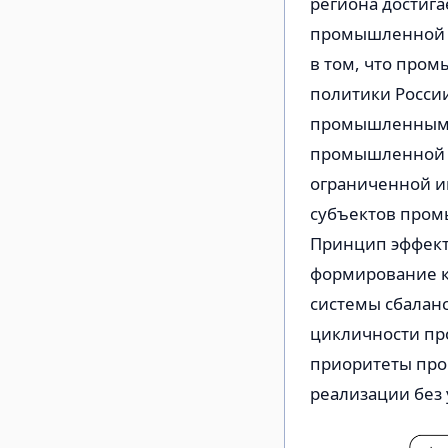
региона достиг
промышленной п
в том, что про
политики России
промышленными 
промышленной п
ограниченной ин
субъектов пром
Принцип эффект
формирование к
системы сбалан
цикличности пр
приоритеты пр
реализации без 