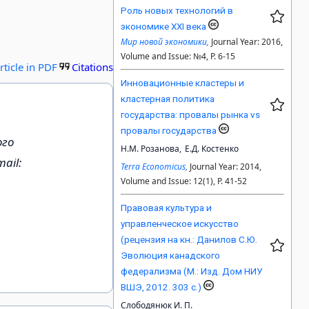
Роль новых технологий в
экономике XXI века
Мир новой экономики,
Journal Year: 2016,
Volume and Issue: №4, P. 6-15
rticle in PDF
Citations
Инновационные кластеры и
кластерная политика
государства: провалы рынка vs
провалы государства
ого
Н.М. Розанова,
Е.Д. Костенко
ail:
Terra Economicus,
Journal Year: 2014,
Volume and Issue: 12(1), P. 41-52
Правовая культура и
управленческое искусство
(рецензия на кн.: Данилов С.Ю.
Эволюция канадского
федерализма (М.: Изд. Дом НИУ
ВШЭ, 2012. 303 с.)
Слободянюк И. П.