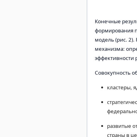
Конечные резул
формирования 
модель (рис. 2
механизма: опр
эффективности 
Совокупность о
кластеры, 
стратегиче
федеральн
развитые о
страны в ц