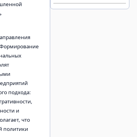
ышленной
ь
направления
. Формирование
ональных
олят
ными
редприятий
ого подхода:
гративности,
ности и
лагает, что
й политики