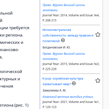
Право. Журнал Высшей школы
экономики,
альной
Journal Year: 2014, Volume and Issue: №4,
ий
P. 208-215
ции требуется
Интеллектуальная
и региона.
собственность: между правом и
политикой.
омических и
Богдановская И. Ю.
инансово-
Право. Журнал Высшей школы
а,
экономики,
Journal Year: 2015, Volume and Issue: №3,
P. 225-229
логической
ктурных и
K-pop: корейская культура
захватывает мир?
ечения
Замалиева А. М.
Казанский вестник молодых учёных,
Journal Year: 2021, Volume and Issue: №1,
иона (рис. 1)
P. 120-123