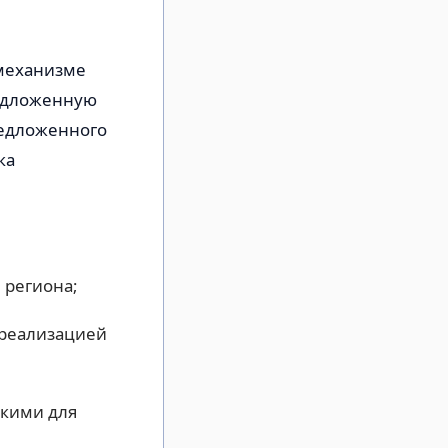
 механизме
едложенную
редложенного
ка
 региона;
 реализацией
скими для