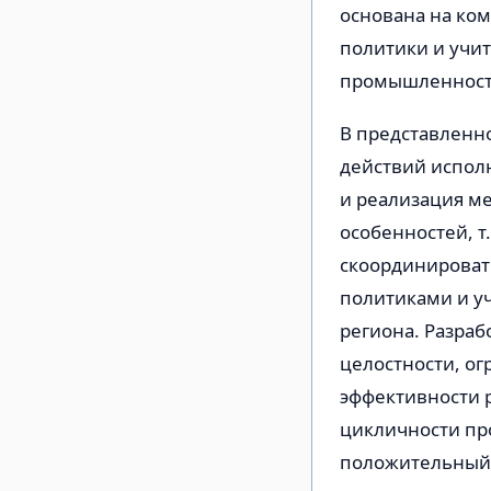
основана на ко
политики и учи
промышленности
В представленн
действий испол
и реализация м
особенностей, т
скоординироват
политиками и у
региона. Разраб
целостности, о
эффективности 
цикличности пр
положительный 