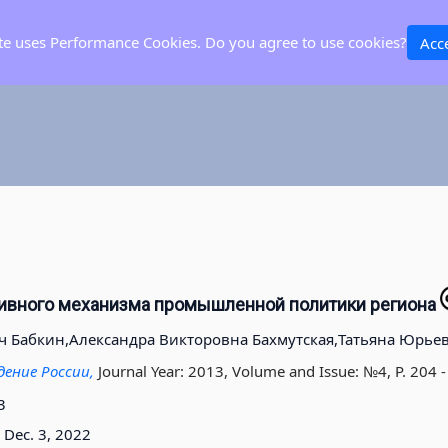
ite uses Performance Cookies. Do you agree to use cookies?
Acc
ивного механизма промышленной политики региона
ч Бабкин,
Александра Викторовна Бахмутская,
Татьяна Юрьев
дение России,
Journal Year: 2013, Volume and Issue: №4, P. 204 
3
Dec. 3, 2022