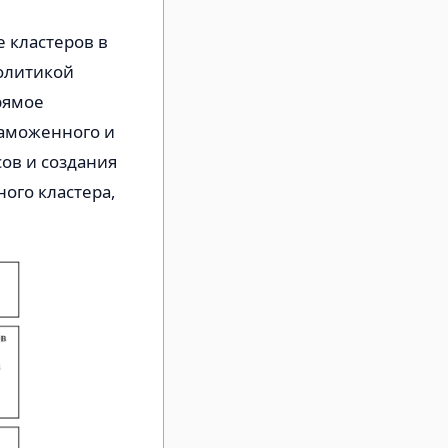
 кластеров в
олитикой
рямое
таможенного и
ов и создания
ого кластера,