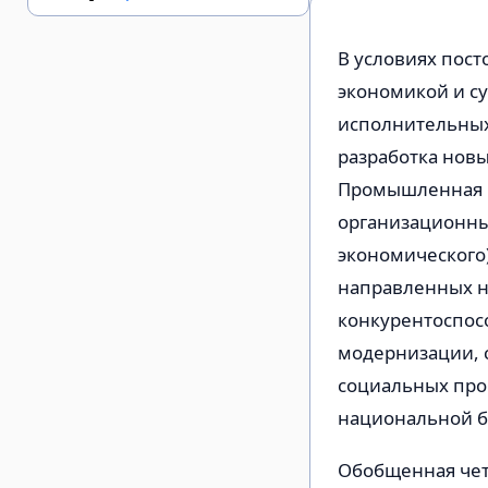
В условиях пос
экономикой и с
исполнительных
разработка нов
Промышленная п
организационны
экономического)
направленных 
конкурентоспосо
модернизации, 
социальных про
национальной бе
Обобщенная чет