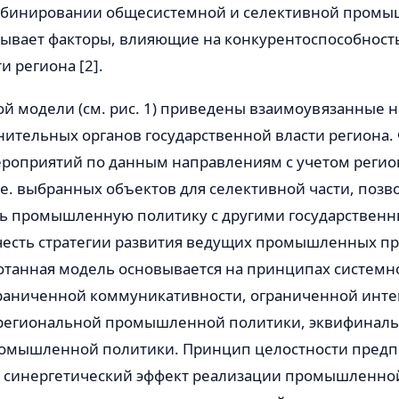
мбинировании общесистемной и селективной пром
тывает факторы, влияющие на конкурентоспособност
 региона [2].
ой модели (см. рис. 1) приведены взаимоувязанные 
нительных органов государственной власти региона
ероприятий по данным направлениям с учетом реги
.е. выбранных объектов для селективной части, позв
ь промышленную политику с другими государствен
честь стратегии развития ведущих промышленных п
отанная модель основывается на принципах системн
граниченной коммуникативности, ограниченной инте
региональной промышленной политики, эквифиналь
омышленной политики. Принцип целостности предпо
синергетический эффект реализации промышленно