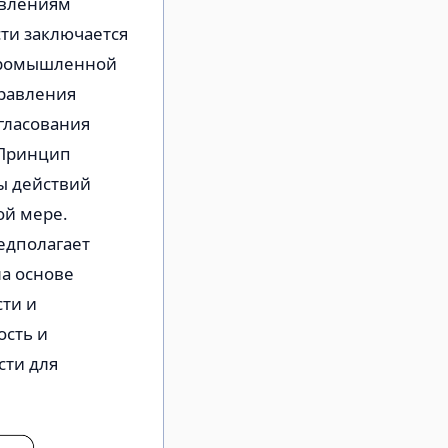
авлениям
ти заключается
 промышленной
правления
гласования
 Принцип
ы действий
ой мере.
едполагает
а основе
ти и
сть и
ти для