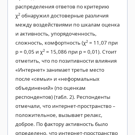
распределения ответов по критерию
2
χ
обнаружил достоверные различия
между воздействиями по шкалам оценка
и активность, упорядоченность,
2
сложность, комфортность (χ
= 11,07 при
2
р = 0,05 и χ
= 15,086 при р = 0,01). Стоит
отметить, что по позитивности влияния
«Интернет» занимает третье место
после «семьи» и «неформальных
объединений» (по оценкам
респондентов) (табл. 2). Респонденты
отмечали, что интернет-пространство –
положительное, вызывает релакс,
доброе. По фактору активность было
определено, что интернет-пространство