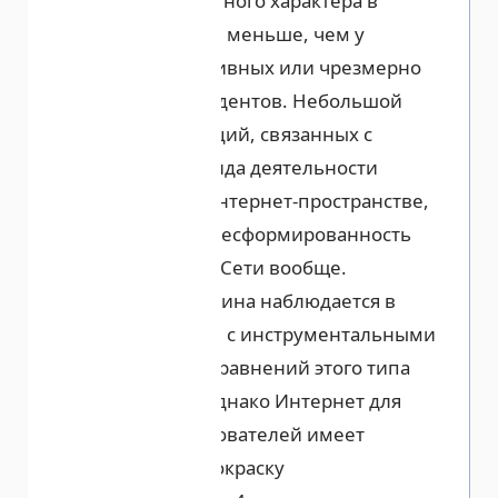
Ассоциаций властного характера в
указанной группе меньше, чем у
ситуативных, активных или чрезмерно
активных респондентов. Небольшой
процент ассоциаций, связанных с
определением вида деятельности
пользователя в интернет-пространстве,
может означать несформированность
представлений о Сети вообще.
Аналогичная картина наблюдается в
указанной группе с инструментальными
ассоциациями – сравнений этого типа
почти нет (4%). Однако Интернет для
пассивных пользователей имеет
эмоциональную окраску