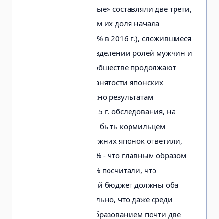
семей «традиционные» составляли две трети,
и хотя в дальнейшем их доля начала
сокращаться (до 37 % в 2016 г.), сложившиеся
представления о разделении ролей мужчин и
женщин в семье и обществе продолжают
влиять на модель занятости японских
женщин. Так, согласно результатам
проведённого в 2015 г. обследования, на
вопрос «Кто должен быть кормильцем
семьи?» 45,6 % замужних японок ответили,
что только муж, 34 % - что главным образом
муж, и только 11,5 % посчитали, что
наполнять семейный бюджет должны оба
супруга. Примечательно, что даже среди
японок с высшим образованием почти две