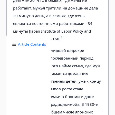
детьми» 2014 г., в семьях, где жены не
работают, мужья тратили на домашние дела
20 минут в день, а в семьях, где жены
являются постоянными работниками - 34
минуты [Japan Institute of Labor Policy and
3
Training 2016, p. 159-160]
.
Article Contents
Под влиянием получившей широкое
распространение в послевоенный период
системы пожизненного найма семья, где муж
работает, а жена занимается домашним
хозяйством и воспитанием детей, уже к концу
периода высоких темпов роста стала
основной формой семьи в Японии и даже
стала называться «традиционной». В 1980-е
годы, например, в общем числе японских