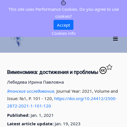
This site uses Performance Cookies. Do you agree to use
cookies?
Accept
Cookies info
Вименомика: достижения и проблемы
Лебедева Ирина Павловна
Японские исследования,
Journal Year: 2021, Volume and
Issue: №1, P. 101 - 120
,
https://doi.org/10.24412/2500-
2872-2021-1-101-120
Published:
Jan. 1, 2021
Latest article update:
Jan. 19, 2023