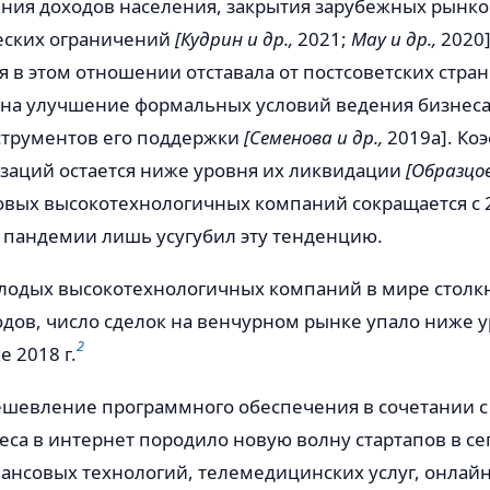
ения доходов населения, закрытия зарубежных рынко
еских ограничений
[Кудрин и др.,
2021;
Мау и др.,
2020]
 в этом отношении отставала от постсоветских стра
я на улучшение формальных условий ведения бизнес
трументов его поддержки
[Семенова и др.,
2019а]. Ко
изаций остается ниже уровня их ликвидации
[Образцов
новых высокотехнологичных компаний сокращается с 2
 пандемии лишь усугубил эту тенденцию.
олодых высокотехнологичных компаний в мире столк
ов, число сделок на венчурном рынке упало ниже ур
2
 2018 г.
дешевление программного обеспечения в сочетании
са в интернет породило новую волну стартапов в се
нсовых технологий, телемедицинских услуг, онлайн