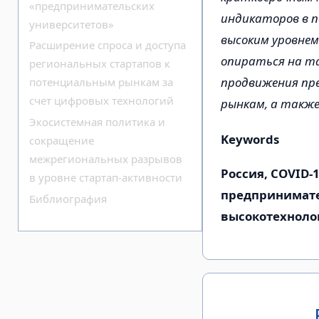
«предпринимательских
индикаторов в 
университетов»
высоким уровне
Расширение спроса и доступа
опираться на та
региональных стартапов к
продвижения пр
потенциальным рынкам за
счет цифровых технологий
рынкам, а также
Экосистемная политика и
Keywords
сокращение
межрегиональных разрывов
Россия, COVID-
в уровне стартап-активности
предпринимате
Библиография
высокотехноло