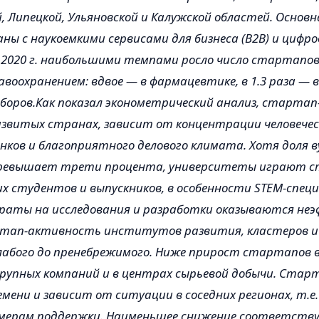
, Липецкой, Ульяновской и Калужской областей. Основн
ны с наукоемкими сервисами для бизнеса (B2B) и цифр
 2020 г. наибольшими темпами росло число стартапов
авоохранением: вдвое — в фармацевтике, в 1.3 раза — 
боров.Как показал эконометрический анализ, старта
 развитых странах, зависит от концентрации человече
ков и благоприятного делового климата. Хотя доля в
превышает трети процента, университеты играют 
оих студентов и выпускников, в особенности STEM-спец
аты на исследования и разработки оказываются не
ртап-активность институтов развития, кластеров и
лабого до пренебрежимого. Ниже прирост стартапов в
рупных компаний и в центрах сырьевой добычи. Ста
мени и зависит от ситуации в соседних регионах, т.е
мерам поддержки. Наименьшее снижение соответств