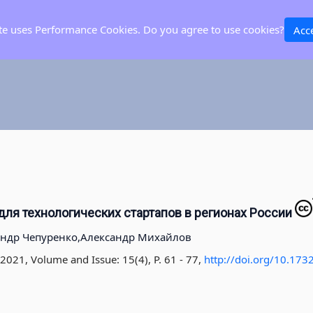
ite uses Performance Cookies. Do you agree to use cookies?
Acc
ля технологических стартапов в регионах России
ндр Чепуренко,
Александр Михайлов
 2021, Volume and Issue: 15(4), P. 61 - 77
,
http://doi.org/10.173
1