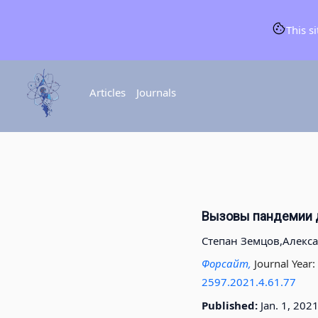
This s
Articles
Journals
Вызовы пандемии д
Степан Земцов,
Алекса
Форсайт,
Journal Year:
2597.2021.4.61.77
Published:
Jan. 1, 202