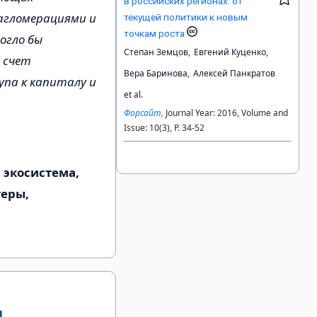
в российских регионах: от
агломерациями и
текущей политики к новым
точкам роста
огло бы
Степан Земцов,
Евгений Куценко,
 счет
Вера Баринова,
Алексей Панкратов
па к капиталу и
et al.
Форсайт,
Journal Year: 2016, Volume and
Issue: 10(3), P. 34-52
 экосистема,
теры,
ы