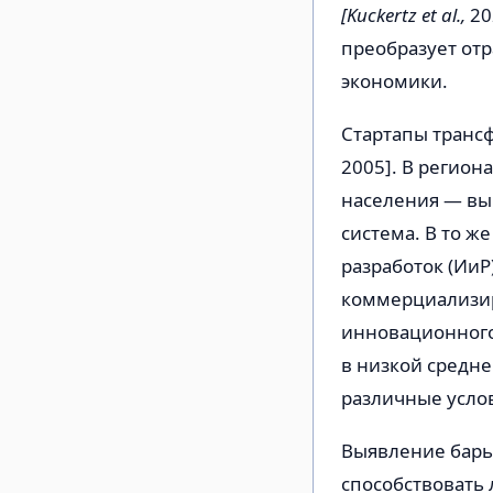
[Kuckertz et al.,
20
преобразует от
экономики.
Стартапы транс
2005]. В регион
населения — вы
система. В то ж
разработок (Ии
коммерциализи
инновационного
в низкой средн
различные услов
Выявление барье
способствовать