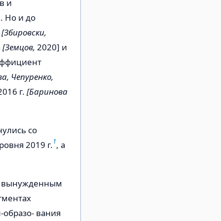
в и
. Но и до
н
[Збировски,
а
[Земцов,
2020] и
эффициент
а, Чепуренко,
016 г.
[Баринова
нулись со
1
овня 2019 г.
, а
 с вынужденным
гментах
-образо- вания