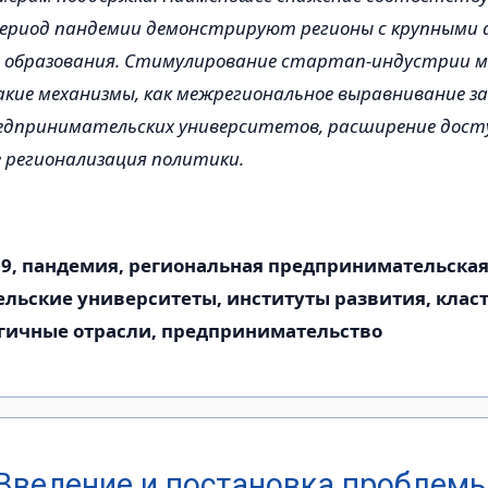
период пандемии демонстрируют регионы с крупными 
м образования. Стимулирование стартап-индустрии м
кие механизмы, как межрегио­нальное выравнивание за
едпринимательских университетов, расширение досту
 регионализация политики.
19, пандемия, региональная предпринимательская
льские университеты, институты развития, клас
гичные отрасли, предпринимательство
Введение и постановка проблем