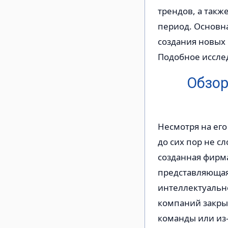
трендов, а так
период. Основна
создания новых 
Подобное иссле
Обзор
Несмотря на ег
до сих пор не с
созданная фирм
представляющая
интеллектуальн
компаний закрыв
команды или из-