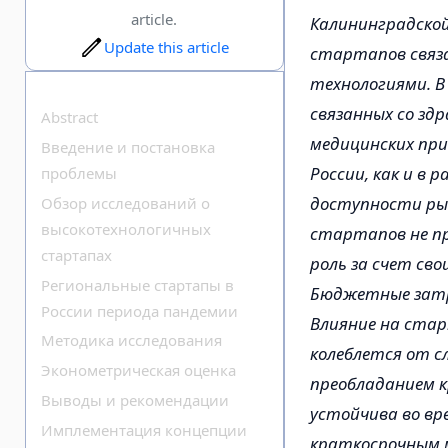
article.
Калининградской
Update this article
стартапов связа
технологиями. В
связанных со здр
Abstract
медицинских при
Введение и постановка
России, как и в
проблемы
доступности рын
Обзор исследований о
высокотехнологичных
стартапов не 
стартапах
роль за счет св
Региональные стартапы в
Бюджетные затр
России периода пандемии
Влияние на ста
Методика исследования
колеблется от с
Эконометрическая оценка
преобладанием к
Выводы и рекомендации
устойчива во вре
Имплементация концепции
краткосрочным 