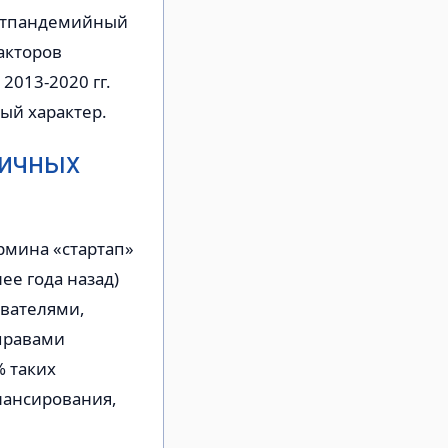
остпандемийный
акторов
2013-2020 гг.
ый характер.
гичных
рмина «стартап»
ее года назад)
ователями,
правами
% таких
нансирования,