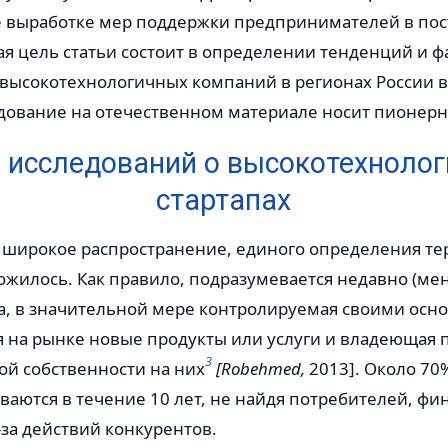
же выработке мер поддержки предпринимателей в п
я цель статьи состоит в определении тенденций и ф
высокотехнологичных компаний в регионах России в 
дование на отечественном материале носит пионерн
 исследований о высокотехноло
стартапах
о широкое распространение, единого определения те
ложилось. Как правило, подразумевается недавно (мен
а, в значительной мере контролируемая своими осн
 на рынке новые продукты или услуги и владеющая 
3
ой собственности на них
[Robehmed,
2013]. Около 70
аются в течение 10 лет, не найдя потребителей, фи
за действий конкурентов.