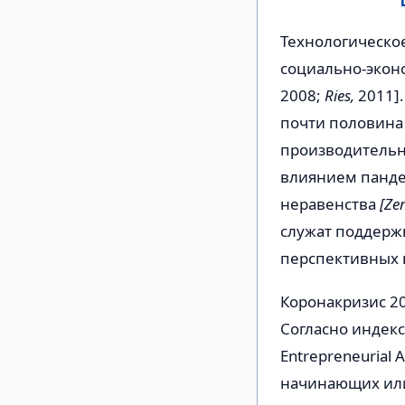
Технологическо
социально-экон
2008;
Ries,
2011].
почти половина 
производительн
влиянием панде
неравенства
[Ze
служат поддержк
перспективных 
Коронакризис 20
Согласно индекс
Entrepreneurial 
начинающих или 