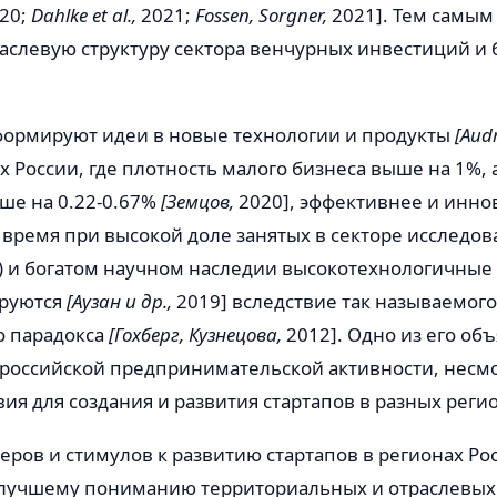
20;
Dahlke et al.,
2021;
Fossen, Sorgner,
2021]. Тем самым
раслевую структуру сектора венчурных инвестиций и
формируют идеи в новые технологии и продукты
[Aud
ах России, где плотность малого бизнеса выше на 1%, 
ше на 0.22-0.67%
[Земцов,
2020], эффективнее и инн
е время при высокой доле занятых в секторе исследов
Р) и богатом научном наследии высокотехнологичные
руются
[Аузан и др.,
2019] вследствие так называемого
 парадокса
[Гохберг, Кузнецова,
2012]. Одно из его об
ероссийской предпринимательской активности, несмо
ия для создания и развития стартапов в разных реги
ров и стимулов к развитию стартапов в регионах Ро
 лучшему пониманию территориальных и отраслевых