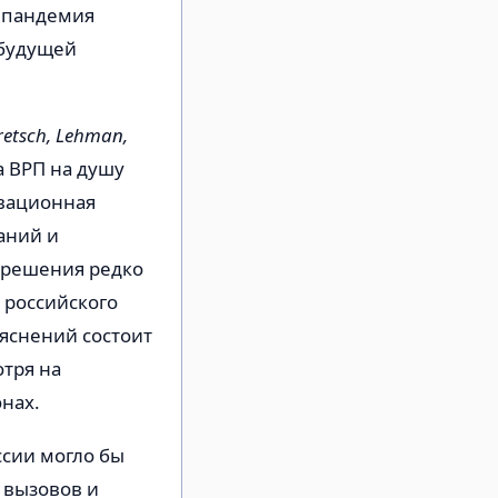
 пандемия
 будущей
retsch, Lehman,
а ВРП на душу
овационная
аний и
 решения редко
 российского
ъяснений состоит
тря на
онах.
ссии могло бы
 вызовов и