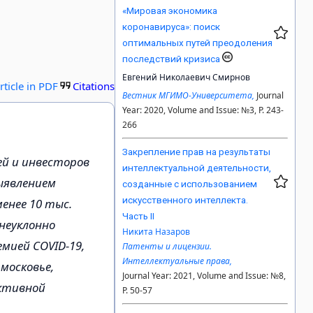
«Мировая экономика
коронавируса»: поиск
оптимальных путей преодоления
последствий кризиса
Евгений Николаевич Смирнов
rticle in PDF
Citations
Вестник МГИМО-Университета,
Journal
Year: 2020, Volume and Issue: №3, P. 243-
266
Закрепление прав на результаты
ей и инвесторов
интеллектуальной деятельности,
ыявлением
созданные с использованием
искусственного интеллекта.
менее 10 тыс.
Часть II
 неуклонно
Никита Назаров
емией COVID-19,
Патенты и лицензии.
Интеллектуальные права,
московье,
Journal Year: 2021, Volume and Issue: №8,
активной
P. 50-57