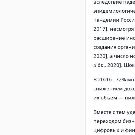
вследствие пад
эпидемиологич
пандемии Россия
2017], несмотр
расширение инс
создания орган
2020], а число 
и др.,
2020]. Шок
В 2020 г. 72% м
снижением доход
их объем — ниже
Вместе с тем у
переходом бизне
цифровых и фина