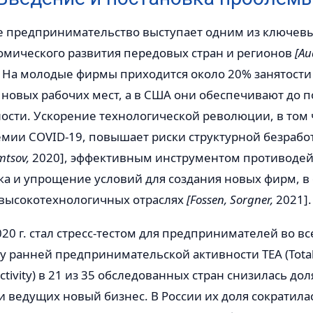
е предпринимательство выступает одним из ключев
омического развития передовых стран и регионов
[Au
 На молодые фирмы приходится около 20% занятости 
новых рабочих мест, а в США они обеспечивают до 
ости. Ускорение технологической революции, в том 
мии COVID-19, повышает риски структурной безрабо
mtsov,
2020], эффективным инструментом противодей
а и упрощение условий для создания новых фирм, в
высокотехнологичных отраслях
[Fossen, Sorgner,
2021].
20 г. стал стресс-тестом для предпринимателей во в
у ранней предпринимательской активности TEA (Total E
Activity) в 21 из 35 обследованных стран снизилась дол
ведущих новый бизнес. В России их доля сократилась