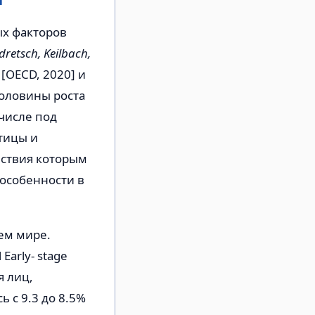
ых факторов
dretsch, Keilbach,
[OECD, 2020] и
половины роста
числе под
тицы и
ствия которым
 особенности в
сем мире.
arly- stage
я лиц,
 с 9.3 до 8.5%