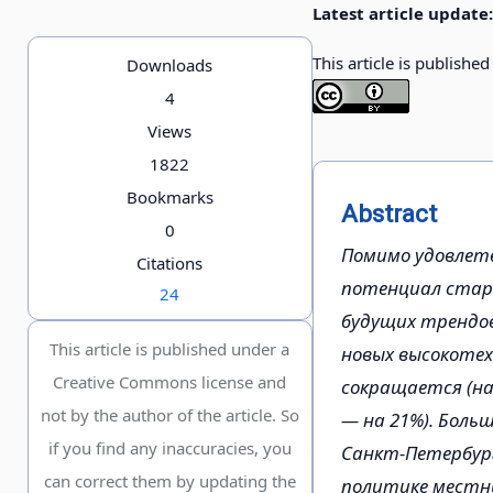
Latest article update:
This article is publishe
Downloads
4
Views
1822
Bookmarks
Abstract
0
Помимо удовлетв
Citations
потенциал старт
24
будущих трендов.
This article is published under a
новых высокотехн
Creative Commons license and
сокращается (на 
not by the author of the article. So
— на 21%). Боль
if you find any inaccuracies, you
Санкт-Петербург
can correct them by updating the
политике местны