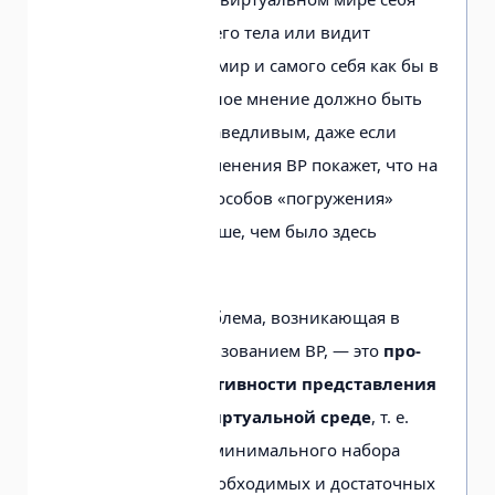
или часть своего тела или видит
виртуальный мир и самого себя как бы в
зеркале». Данное мнение должно быть
признано справедливым, даже если
практика применения ВР покажет, что на
самом деле способов «по­гружения»
окажется больше, чем было здесь
перечислено.
Еще одна проблема, возникающая в
связи с использованием ВР, — это
про­
блема эффективности представления
объектов в виртуальной среде
, т. е.
опре­деления минимального набора
признаков, необходимых и достаточных