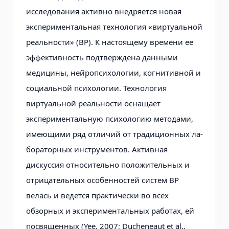
исследования активно внедря­ется новая
экспериментальная техноло­гия «виртуальной
реальности» (ВР). К настоящему времени ее
эффективность подтверждена данными
медицины, ней­ропсихологии, когнитивной и
социаль­ной психологии. Технология
виртуаль­ной реальности оснащает
эксперимен­тальную психологию методами,
имею­щими ряд отличий от традиционных ла­
бораторных инструментов. Активная
дискуссия относительно положитель­ных и
отрицательных особенностей сис­тем ВР
велась и ведется практически во всех
обзорных и экспериментальных ра­ботах, ей
посвященных (Yee, 2007; Ducheneaut et al.,