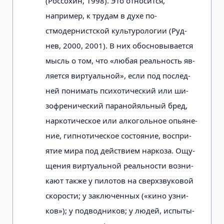
(Россохин, 1998). Это от­носится,
например, к трудам в духе по­
стмодернистской культурологии (Руд­
нев, 2000, 2001). В них обосновывается
мысль о том, что «любая реальность яв­
ляется виртуальной», если под послед­
ней понимать психотический или ши­
зофренический паранойяльный бред,
наркотическое или алкогольное опьяне­
ние, гипнотическое состояние, воспри­
ятие мира под действием наркоза. Ощу­
щения виртуальной реальности возни­
кают также у пилотов на сверхзвуковой
скорости; у заключенных («кино узни­
ков»); у подводников; у людей, испыты­