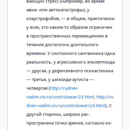
вающих стресс (например, во время
авиа- или автокатастрофы); у
клаустрофобов, — в общем, практически
у всех, кто каким-то образом ограничен
в про­странственных перемещениях в
течение достаточно длительного
времени. У синтонного сангвиника одна
реальность, у агрессивного эпилептоида
— другая, у дефензивного психастеника
— третья, у шизоида-аутиста —
четвертая (
http://rudnev-
vadim.viv.ru/cont/slowar/23.html
,
http://ru
dnev-vadim.viv.ru/cont/slowar/24.html
). С
другой стороны, широко рас­
пространена точка зрения, согласно ко­