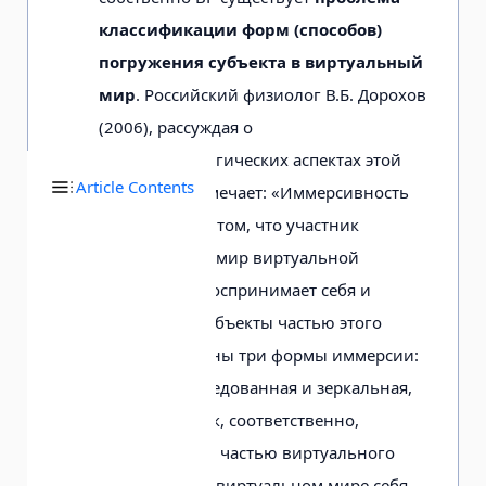
классификации форм (способов)
погруже­ния субъекта в виртуальный
мир
. Россий­ский физиолог В.Б. Дорохов
(2006), рас­суждая о
психофизиологических аспек­тах этой
Article Contents
проблемы, отмечает: «Иммерсивность
заключается в том, что участ­ник
погружается в мир виртуальной
реальности, воспринимает себя и
видимые им объекты частью этого
мира. Возмож­ны три формы иммерсии:
прямая, опосредованная и зеркальная,
когда участ­ник, соответственно,
чувствует себя ча­стью виртуального
мира, видит в вирту­альном мире себя